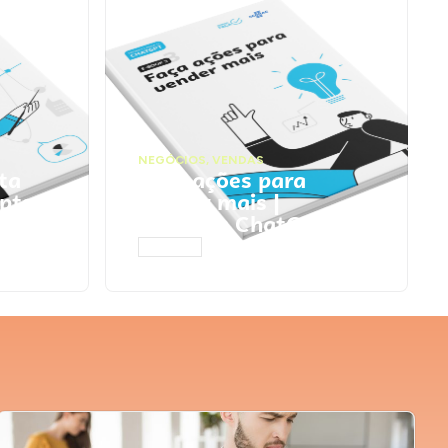
NEGÓCIOS
,
VENDAS
ta
Faça ações para
pts
vender mais |
Prompts ChatGPT
ACESSAR