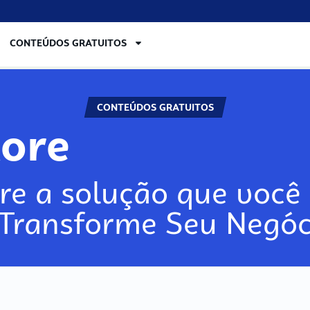
CONTEÚDOS GRATUITOS
CONTEÚDOS GRATUITOS
lore
re a solução que você 
 Transforme Seu Negóc