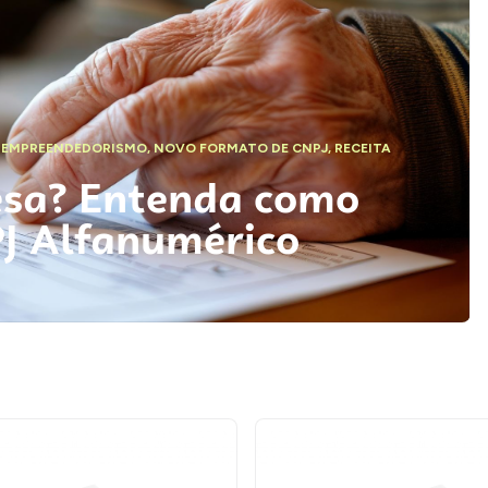
,
EMPREENDEDORISMO
,
NOVO FORMATO DE CNPJ
,
RECEITA
esa? Entenda como
PJ Alfanumérico