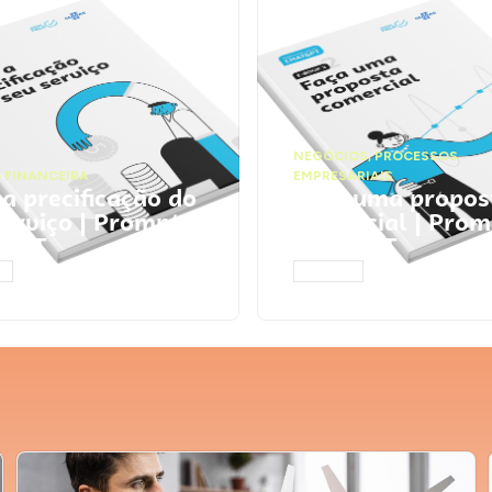
NEGÓCIOS
,
PROCESSOS
 FINANCEIRA
EMPRESARIAIS
 a precificação do
Faça uma propos
serviço | Prompts
comercial | Prom
tGPT
ChatGPT
AR
ACESSAR