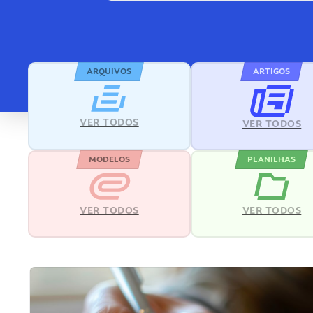
ARQUIVOS
ARTIGOS
VER TODOS
VER TODOS
MODELOS
PLANILHAS
VER TODOS
VER TODOS