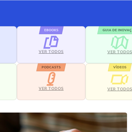
EBOOKS
GUIA DE INOVA
VER TODOS
VER TODO
PODCASTS
VÍDEOS
VER TODOS
VER TODO