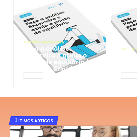
GESTÃO FINANCEIRA
Faça a análise
GESTÃO
financeira e atinja o
Faça
ponto de equilíbrio |
seu 
Prompts ChatGPT
Cha
ACESSAR
ACESS
ÚLTIMOS ARTIGOS