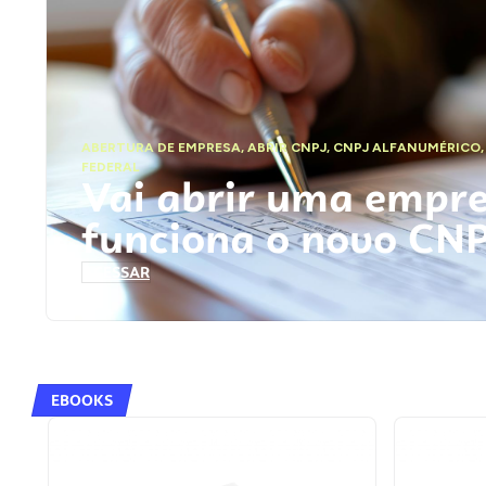
ABERTURA DE EMPRESA
,
ABRIR CNPJ
,
CNPJ ALFANUMÉRICO
FEDERAL
Vai abrir uma empr
funciona o novo CN
ACESSAR
EBOOKS