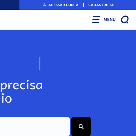
ACESSAR CONTA
|
CADASTRE-SE
MENU
N
o
s
s
o
s
A
r
precisa
io