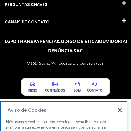
PERGUNTAS CHAVES​
CANAIS DE CONTATO
LGPD
TRANSPARÊNCIA
CÓDIGO DE ÉTICA
OUVIDORIA
DENÚNCIA
SAC
© 2024 Sebrae/PR. Todos os direitos reservados.
INICIO
CONTEÚDOS
LOJA
CONTATO
Aviso de Cookies
Nós usamos cookies e outras tecnologias semelhantes para
melhorar a sua experiência em nossos serviços, personalizar