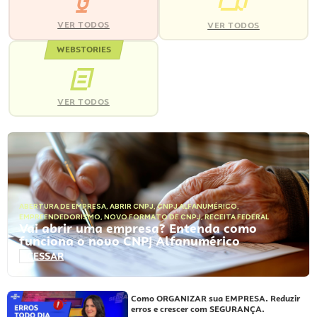
VER TODOS
VER TODOS
WEBSTORIES
VER TODOS
ABERTURA DE EMPRESA
,
ABRIR CNPJ
,
CNPJ ALFANUMÉRICO
,
EMPREENDEDORISMO
,
NOVO FORMATO DE CNPJ
,
RECEITA FEDERAL
Vai abrir uma empresa? Entenda como
funciona o novo CNPJ Alfanumérico
ACESSAR
Como ORGANIZAR sua EMPRESA. Reduzir
erros e crescer com SEGURANÇA.