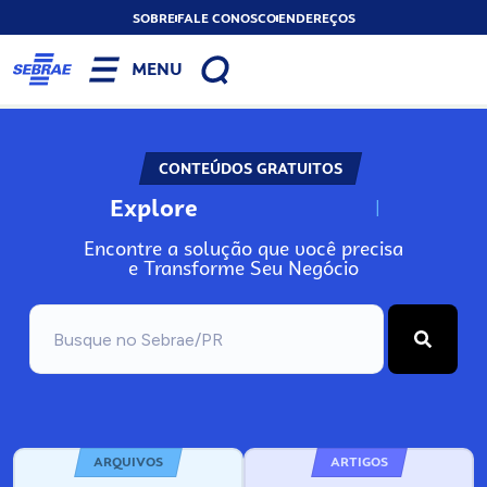
SOBRE
FALE CONOSCO
ENDEREÇOS
MENU
CONTEÚDOS GRATUITOS
Explore
N
o
s
s
o
s
A
Encontre a solução que você precisa
e Transforme Seu Negócio
ARQUIVOS
ARTIGOS