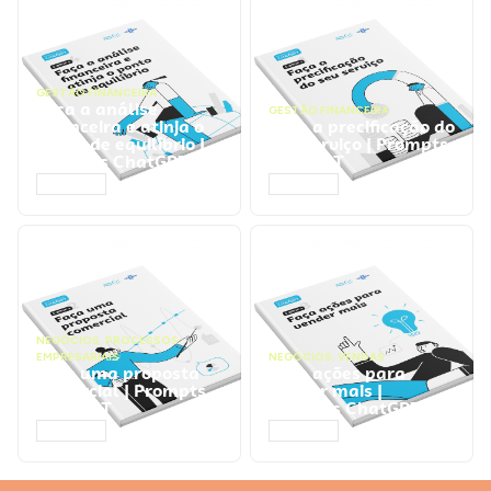
GESTÃO FINANCEIRA
Faça a análise
GESTÃO FINANCEIRA
financeira e atinja o
Faça a precificação do
ponto de equilíbrio |
seu serviço | Prompts
Prompts ChatGPT
ChatGPT
ACESSAR
ACESSAR
NEGÓCIOS
,
PROCESSOS
EMPRESARIAIS
NEGÓCIOS
,
VENDAS
Faça uma proposta
Faça ações para
comercial | Prompts
vender mais |
ChatGPT
Prompts ChatGPT
ACESSAR
ACESSAR