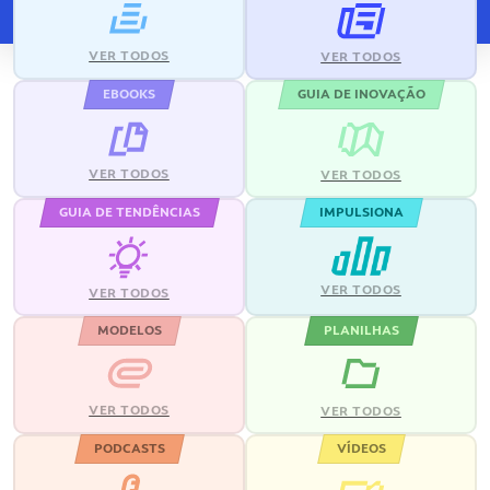
VER TODOS
VER TODOS
EBOOKS
GUIA DE INOVAÇÃO
VER TODOS
VER TODOS
GUIA DE TENDÊNCIAS
IMPULSIONA
VER TODOS
VER TODOS
MODELOS
PLANILHAS
VER TODOS
VER TODOS
PODCASTS
VÍDEOS