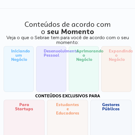
Conteúdos de acordo com
o
seu Momento
Veja o que o Sebrae tem para você de acordo com o seu
momento:
Iniciando
Desenvolvimento
Aprimorando
Expandindo
um
Pessoal
o
o
Negócio
Negócio
Negócio
CONTEÚDOS EXCLUSIVOS PARA
Para
Estudantes
Gestores
Startups
e
Públicos
Educadores