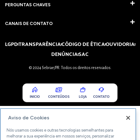
PERGUNTAS CHAVES​
CANAIS DE CONTATO
LGPD
TRANSPARÊNCIA
CÓDIGO DE ÉTICA
OUVIDORIA
DENÚNCIA
SAC
© 2024 Sebrae/PR. Todos os direitos reservados.
INICIO
CONTEÚDOS
LOJA
CONTATO
Aviso de Cookies
Nós usamos cookies e outras tecnologias semelhantes para
melhorar a sua experiência em nossos serviços, personalizar