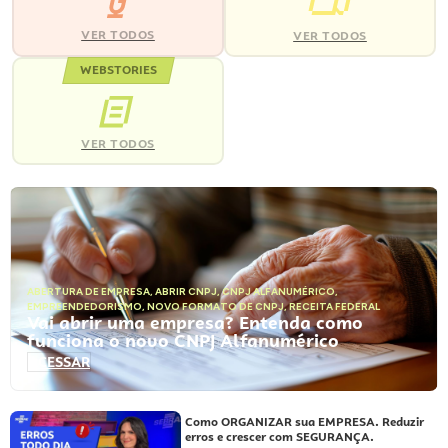
VER TODOS
VER TODOS
WEBSTORIES
VER TODOS
ABERTURA DE EMPRESA
,
ABRIR CNPJ
,
CNPJ ALFANUMÉRICO
,
EMPREENDEDORISMO
,
NOVO FORMATO DE CNPJ
,
RECEITA FEDERAL
Vai abrir uma empresa? Entenda como
funciona o novo CNPJ Alfanumérico
ACESSAR
Como ORGANIZAR sua EMPRESA. Reduzir
erros e crescer com SEGURANÇA.