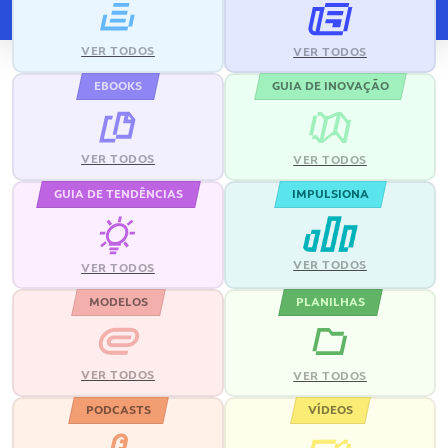
VER TODOS
VER TODOS
EBOOKS
GUIA DE INOVAÇÃO
VER TODOS
VER TODOS
GUIA DE TENDÊNCIAS
IMPULSIONA
VER TODOS
VER TODOS
MODELOS
PLANILHAS
VER TODOS
VER TODOS
PODCASTS
VÍDEOS