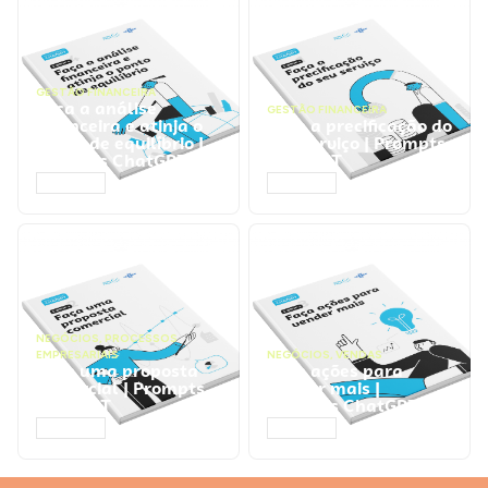
GESTÃO FINANCEIRA
Faça a análise
GESTÃO FINANCEIRA
financeira e atinja o
Faça a precificação do
ponto de equilíbrio |
seu serviço | Prompts
Prompts ChatGPT
ChatGPT
ACESSAR
ACESSAR
NEGÓCIOS
,
PROCESSOS
EMPRESARIAIS
NEGÓCIOS
,
VENDAS
Faça uma proposta
Faça ações para
comercial | Prompts
vender mais |
ChatGPT
Prompts ChatGPT
ACESSAR
ACESSAR