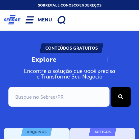
SOBRE
FALE CONOSCO
ENDEREÇOS
MENU
CONTEÚDOS GRATUITOS
Explore
N
o
s
s
o
s
A
Encontre a solução que você precisa
e Transforme Seu Negócio
ARQUIVOS
ARTIGOS