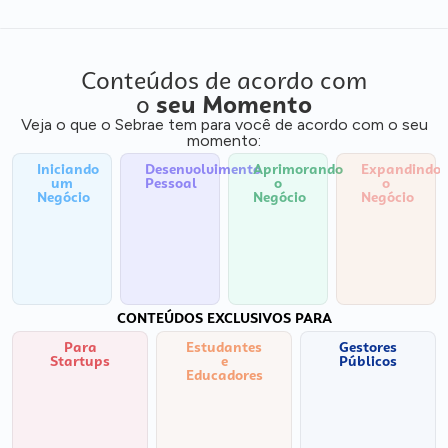
Conteúdos de acordo com
o
seu Momento
Veja o que o Sebrae tem para você de acordo com o seu
momento:
Iniciando
Desenvolvimento
Aprimorando
Expandindo
um
Pessoal
o
o
Negócio
Negócio
Negócio
CONTEÚDOS EXCLUSIVOS PARA
Para
Estudantes
Gestores
Startups
e
Públicos
Educadores