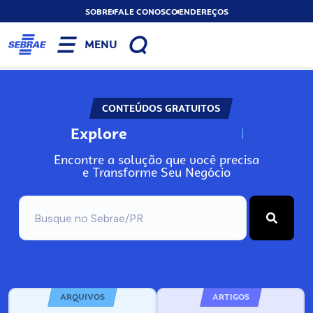
SOBRE
FALE CONOSCO
ENDEREÇOS
MENU
CONTEÚDOS GRATUITOS
Explore
N
o
s
s
o
s
A
Encontre a solução que você precisa
e Transforme Seu Negócio
ARQUIVOS
ARTIGOS