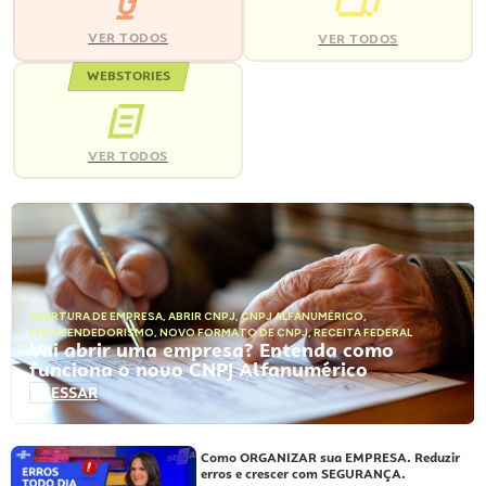
VER TODOS
VER TODOS
WEBSTORIES
VER TODOS
ABERTURA DE EMPRESA
,
ABRIR CNPJ
,
CNPJ ALFANUMÉRICO
,
EMPREENDEDORISMO
,
NOVO FORMATO DE CNPJ
,
RECEITA FEDERAL
Vai abrir uma empresa? Entenda como
funciona o novo CNPJ Alfanumérico
ACESSAR
Como ORGANIZAR sua EMPRESA. Reduzir
erros e crescer com SEGURANÇA.