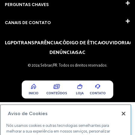
PERGUNTAS CHAVES​
CANAIS DE CONTATO
LGPD
TRANSPARÊNCIA
CÓDIGO DE ÉTICA
OUVIDORIA
DENÚNCIA
SAC
© 2024 Sebrae/PR. Todos os direitos reservados.
INICIO
CONTEÚDOS
LOJA
CONTATO
Aviso de Cookies
Nós usamos cookies e outras tecnologias semelhantes para
melhorar a sua experiência em nossos serviços, personalizar