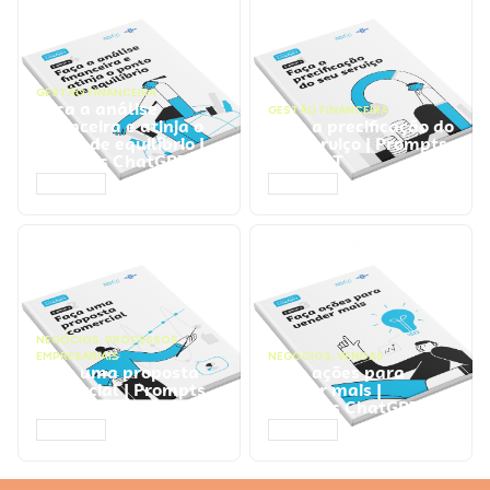
GESTÃO FINANCEIRA
Faça a análise
GESTÃO FINANCEIRA
financeira e atinja o
Faça a precificação do
ponto de equilíbrio |
seu serviço | Prompts
Prompts ChatGPT
ChatGPT
ACESSAR
ACESSAR
NEGÓCIOS
,
PROCESSOS
EMPRESARIAIS
NEGÓCIOS
,
VENDAS
Faça uma proposta
Faça ações para
comercial | Prompts
vender mais |
ChatGPT
Prompts ChatGPT
ACESSAR
ACESSAR