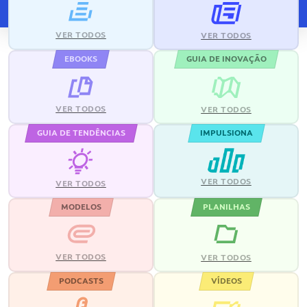
VER TODOS
VER TODOS
EBOOKS
GUIA DE INOVAÇÃO
VER TODOS
VER TODOS
GUIA DE TENDÊNCIAS
IMPULSIONA
VER TODOS
VER TODOS
MODELOS
PLANILHAS
VER TODOS
VER TODOS
PODCASTS
VÍDEOS