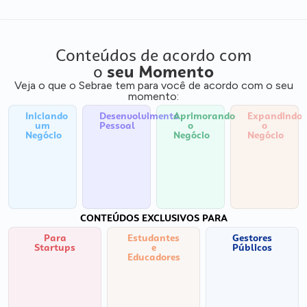
Conteúdos de acordo com
o
seu Momento
Veja o que o Sebrae tem para você de acordo com o seu
momento:
Iniciando
Desenvolvimento
Aprimorando
Expandindo
um
Pessoal
o
o
Negócio
Negócio
Negócio
CONTEÚDOS EXCLUSIVOS PARA
Para
Estudantes
Gestores
Startups
e
Públicos
Educadores