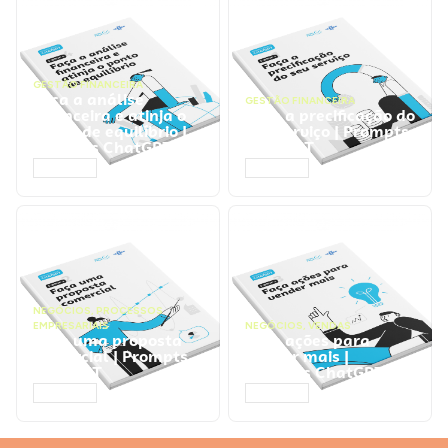
GESTÃO FINANCEIRA
Faça a análise
GESTÃO FINANCEIRA
financeira e atinja o
Faça a precificação do
ponto de equilíbrio |
seu serviço | Prompts
Prompts ChatGPT
ChatGPT
ACESSAR
ACESSAR
NEGÓCIOS
,
PROCESSOS
EMPRESARIAIS
NEGÓCIOS
,
VENDAS
Faça uma proposta
Faça ações para
comercial | Prompts
vender mais |
ChatGPT
Prompts ChatGPT
ACESSAR
ACESSAR