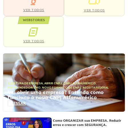
VER TODOS
VER TODOS
WEBSTORIES
VER TODOS
ABERTURA DE EMPRESA
,
ABRIR CNPJ
,
CNPJ ALFANUMÉRICO
,
EMPREENDEDORISMO
,
NOVO FORMATO DE CNPJ
,
RECEITA FEDERAL
Vai abrir uma empresa? Entenda como
funciona o novo CNPJ Alfanumérico
ACESSAR
Como ORGANIZAR sua EMPRESA. Reduzir
erros e crescer com SEGURANÇA.