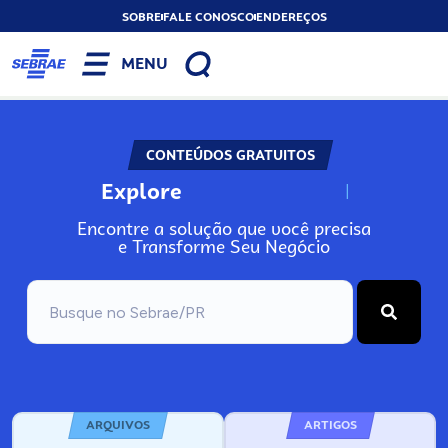
SOBRE
FALE CONOSCO
ENDEREÇOS
MENU
CONTEÚDOS GRATUITOS
Explore
N
o
s
s
o
s
A
Encontre a solução que você precisa
e Transforme Seu Negócio
ARQUIVOS
ARTIGOS