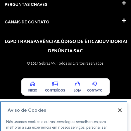
PERGUNTAS CHAVES​
CANAIS DE CONTATO
LGPD
TRANSPARÊNCIA
CÓDIGO DE ÉTICA
OUVIDORIA
DENÚNCIA
SAC
© 2024 Sebrae/PR. Todos os direitos reservados.
INICIO
CONTEÚDOS
LOJA
CONTATO
Aviso de Cookies
Nós usamos cookies e outras tecnologias semelhantes para
melhorar a sua experiência em nossos serviços, personalizar