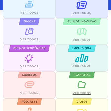
VER TODOS
VER TODOS
EBOOKS
GUIA DE INOVAÇÃO
VER TODOS
VER TODOS
GUIA DE TENDÊNCIAS
IMPULSIONA
VER TODOS
VER TODOS
MODELOS
PLANILHAS
VER TODOS
VER TODOS
PODCASTS
VÍDEOS