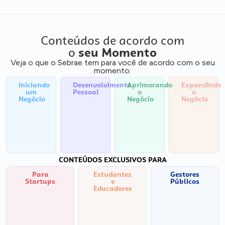
Conteúdos de acordo com
o
seu Momento
Veja o que o Sebrae tem para você de acordo com o seu
momento:
Iniciando
Desenvolvimento
Aprimorando
Expandindo
um
Pessoal
o
o
Negócio
Negócio
Negócio
CONTEÚDOS EXCLUSIVOS PARA
Para
Estudantes
Gestores
Startups
e
Públicos
Educadores