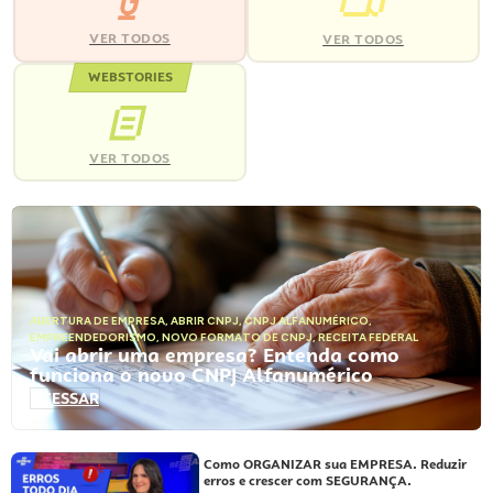
VER TODOS
VER TODOS
WEBSTORIES
VER TODOS
ABERTURA DE EMPRESA
,
ABRIR CNPJ
,
CNPJ ALFANUMÉRICO
,
EMPREENDEDORISMO
,
NOVO FORMATO DE CNPJ
,
RECEITA FEDERAL
Vai abrir uma empresa? Entenda como
funciona o novo CNPJ Alfanumérico
ACESSAR
Como ORGANIZAR sua EMPRESA. Reduzir
erros e crescer com SEGURANÇA.