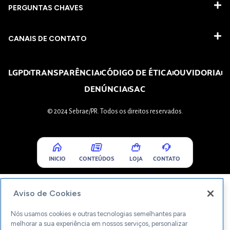
PERGUNTAS CHAVES​
CANAIS DE CONTATO
LGPD
TRANSPARÊNCIA
CÓDIGO DE ÉTICA
OUVIDORIA
DENÚNCIA
SAC
© 2024 Sebrae/PR. Todos os direitos reservados.
INICIO
CONTEÚDOS
LOJA
CONTATO
Aviso de Cookies
Nós usamos cookies e outras tecnologias semelhantes para
melhorar a sua experiência em nossos serviços, personalizar