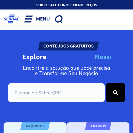
SOBRE
FALE CONOSCO
ENDEREÇOS
MENU
CONTEÚDOS GRATUITOS
Explore
N
o
s
s
o
s
A
Encontre a solução que você precisa
e Transforme Seu Negócio
ARQUIVOS
ARTIGOS