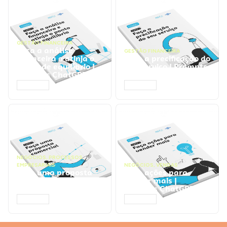
GESTÃO FINANCEIRA
Faça a análise
GESTÃO FINANCEIRA
financeira e atinja o
Faça a precificação do
ponto de equilíbrio |
seu serviço | Prompts
Prompts ChatGPT
ChatGPT
ACESSAR
ACESSAR
NEGÓCIOS
,
PROCESSOS
EMPRESARIAIS
NEGÓCIOS
,
VENDAS
Faça uma proposta
Faça ações para
comercial | Prompts
vender mais |
ChatGPT
Prompts ChatGPT
ACESSAR
ACESSAR