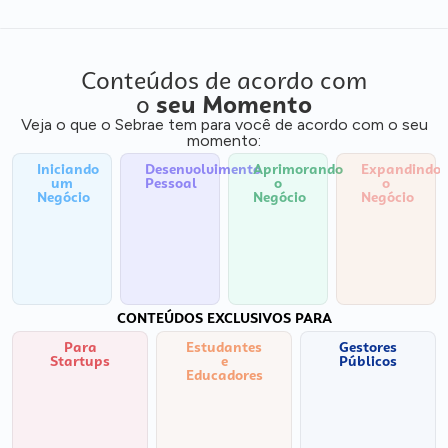
Conteúdos de acordo com
o
seu Momento
Veja o que o Sebrae tem para você de acordo com o seu
momento:
Iniciando
Desenvolvimento
Aprimorando
Expandindo
um
Pessoal
o
o
Negócio
Negócio
Negócio
CONTEÚDOS EXCLUSIVOS PARA
Para
Estudantes
Gestores
Startups
e
Públicos
Educadores