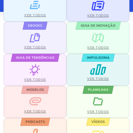
VER TODOS
VER TODOS
EBOOKS
GUIA DE INOVAÇÃO
VER TODOS
VER TODOS
GUIA DE TENDÊNCIAS
IMPULSIONA
VER TODOS
VER TODOS
MODELOS
PLANILHAS
VER TODOS
VER TODOS
PODCASTS
VÍDEOS