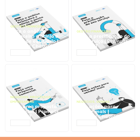
GESTÃO FINANCEIRA
Faça a análise
GESTÃO FINANCEIRA
financeira e atinja o
Faça a precificação do
ponto de equilíbrio |
seu serviço | Prompts
Prompts ChatGPT
ChatGPT
ACESSAR
ACESSAR
NEGÓCIOS
,
PROCESSOS
EMPRESARIAIS
NEGÓCIOS
,
VENDAS
Faça uma proposta
Faça ações para
comercial | Prompts
vender mais |
ChatGPT
Prompts ChatGPT
ACESSAR
ACESSAR