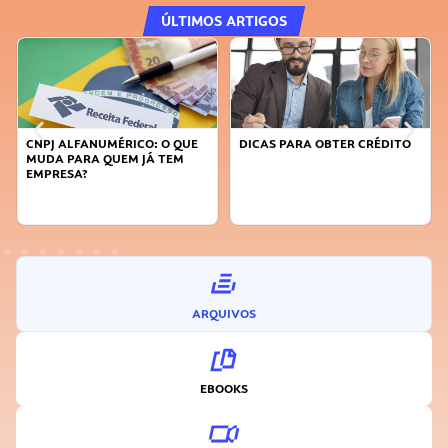
ÚLTIMOS ARTIGOS
QUE
DICAS PARA OBTER CRÉDITO
FAÇA A DIFERENÇA: SEJA
M
SUSTENTÁVEL, SEJA
INOVADOR
ARQUIVOS
EBOOKS