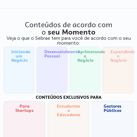
Conteúdos de acordo com
o
seu Momento
Veja o que o Sebrae tem para você de acordo com o seu
momento:
Iniciando
Desenvolvimento
Aprimorando
Expandindo
um
Pessoal
o
o
Negócio
Negócio
Negócio
CONTEÚDOS EXCLUSIVOS PARA
Para
Estudantes
Gestores
Startups
e
Públicos
Educadores