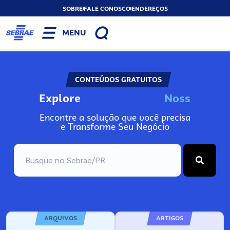
SOBRE
FALE CONOSCO
ENDEREÇOS
MENU
CONTEÚDOS GRATUITOS
Explore
N
o
s
s
o
s
A
Encontre a solução que você precisa
e Transforme Seu Negócio
ARQUIVOS
ARTIGOS