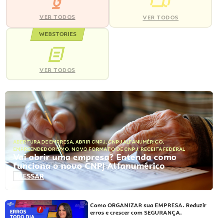
VER TODOS
VER TODOS
WEBSTORIES
VER TODOS
ABERTURA DE EMPRESA
,
ABRIR CNPJ
,
CNPJ ALFANUMÉRICO
,
EMPREENDEDORISMO
,
NOVO FORMATO DE CNPJ
,
RECEITA FEDERAL
Vai abrir uma empresa? Entenda como
funciona o novo CNPJ Alfanumérico
ACESSAR
Como ORGANIZAR sua EMPRESA. Reduzir
erros e crescer com SEGURANÇA.