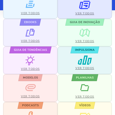
VER TODOS
VER TODOS
EBOOKS
GUIA DE INOVAÇÃO
VER TODOS
VER TODOS
GUIA DE TENDÊNCIAS
IMPULSIONA
VER TODOS
VER TODOS
MODELOS
PLANILHAS
VER TODOS
VER TODOS
PODCASTS
VÍDEOS