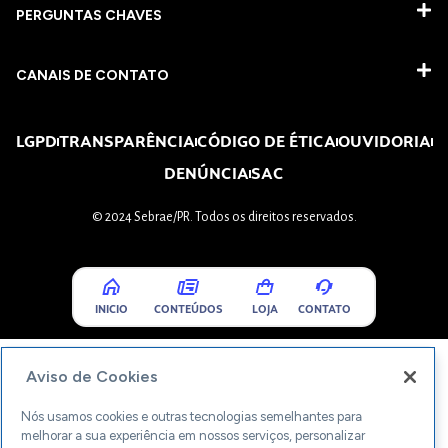
PERGUNTAS CHAVES​
CANAIS DE CONTATO
LGPD
TRANSPARÊNCIA
CÓDIGO DE ÉTICA
OUVIDORIA
DENÚNCIA
SAC
© 2024 Sebrae/PR. Todos os direitos reservados.
INICIO
CONTEÚDOS
LOJA
CONTATO
Aviso de Cookies
Nós usamos cookies e outras tecnologias semelhantes para
melhorar a sua experiência em nossos serviços, personalizar