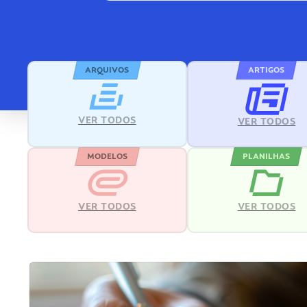
ARQUIVOS
ARTIGOS
VER TODOS
VER TODOS
MODELOS
PLANILHAS
VER TODOS
VER TODOS