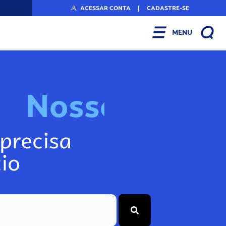
ACESSAR CONTA
|
CADASTRE-SE
MENU
N
o
s
s
o
s
I
n
f
o
g
precisa
io