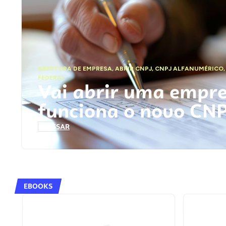
ABERTURA DE EMPRESA
,
ABRIR CNPJ
,
CNPJ ALFANUMÉRICO
FEDERAL
Vai abrir uma empr
funciona o novo CN
ACESSAR
EBOOKS