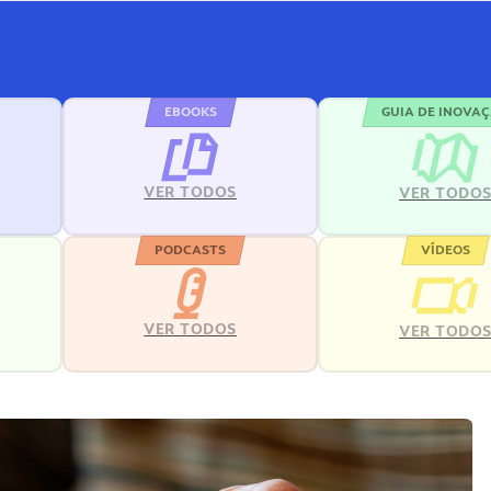
EBOOKS
GUIA DE INOVA
VER TODOS
VER TODO
PODCASTS
VÍDEOS
VER TODOS
VER TODO