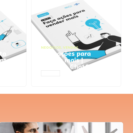
NEGÓCIOS
,
VENDAS
ta
Faça ações para
pts
vender mais |
Prompts ChatGPT
ACESSAR