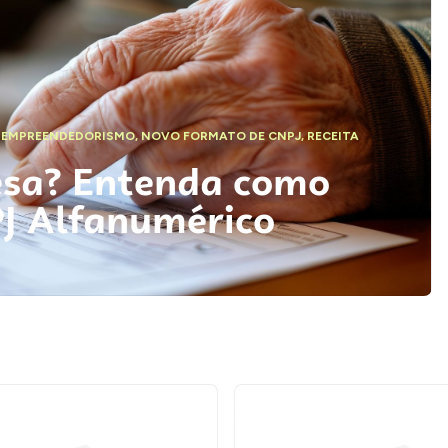
,
EMPREENDEDORISMO
,
NOVO FORMATO DE CNPJ
,
RECEITA
esa? Entenda como
PJ Alfanumérico