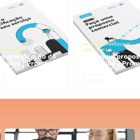
NEGÓCIOS
,
PROCESSOS
 FINANCEIRA
EMPRESARIAIS
 a precificação do
Faça uma propos
serviço | Prompts
comercial | Prom
tGPT
ChatGPT
AR
ACESSAR