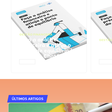
GESTÃO FINANCEIRA
Faça a análise
GESTÃO
financeira e atinja o
Faça
ponto de equilíbrio |
seu 
Prompts ChatGPT
Cha
ACESSAR
ACESS
ÚLTIMOS ARTIGOS