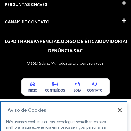
PERGUNTAS CHAVES​
CANAIS DE CONTATO
LGPD
TRANSPARÊNCIA
CÓDIGO DE ÉTICA
OUVIDORIA
DENÚNCIA
SAC
© 2024 Sebrae/PR. Todos os direitos reservados.
INICIO
CONTEÚDOS
LOJA
CONTATO
Aviso de Cookies
Nós usamos cookies e outras tecnologias semelhantes para
melhorar a sua experiência em nossos serviços, personalizar