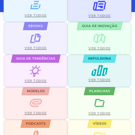
VER TODOS
VER TODOS
EBOOKS
GUIA DE INOVAÇÃO
VER TODOS
VER TODOS
GUIA DE TENDÊNCIAS
IMPULSIONA
VER TODOS
VER TODOS
MODELOS
PLANILHAS
VER TODOS
VER TODOS
PODCASTS
VÍDEOS