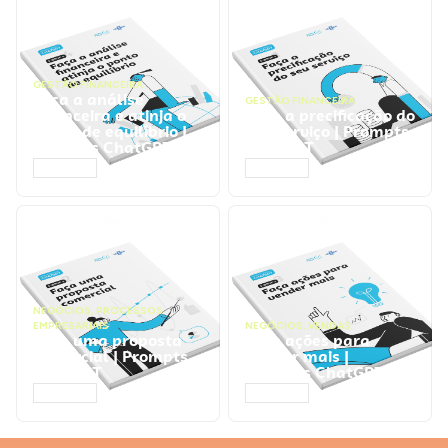
GESTÃO FINANCEIRA
Faça a análise
GESTÃO FINANCEIRA
financeira e atinja o
Faça a precificação do
ponto de equilíbrio |
seu serviço | Prompts
Prompts ChatGPT
ChatGPT
ACESSAR
ACESSAR
NEGÓCIOS
,
PROCESSOS
EMPRESARIAIS
NEGÓCIOS
,
VENDAS
Faça uma proposta
Faça ações para
comercial | Prompts
vender mais |
ChatGPT
Prompts ChatGPT
ACESSAR
ACESSAR