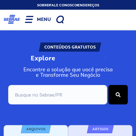
SOBRE
FALE CONOSCO
ENDEREÇOS
MENU
CONTEÚDOS GRATUITOS
Explore
N
o
s
s
o
s
A
Encontre a solução que você precisa
e Transforme Seu Negócio
ARQUIVOS
ARTIGOS