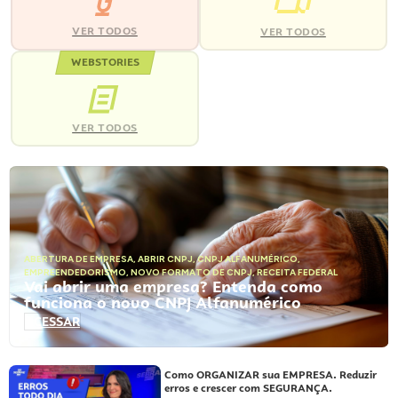
VER TODOS
VER TODOS
WEBSTORIES
VER TODOS
ABERTURA DE EMPRESA
,
ABRIR CNPJ
,
CNPJ ALFANUMÉRICO
,
EMPREENDEDORISMO
,
NOVO FORMATO DE CNPJ
,
RECEITA FEDERAL
Vai abrir uma empresa? Entenda como
funciona o novo CNPJ Alfanumérico
ACESSAR
Como ORGANIZAR sua EMPRESA. Reduzir
erros e crescer com SEGURANÇA.