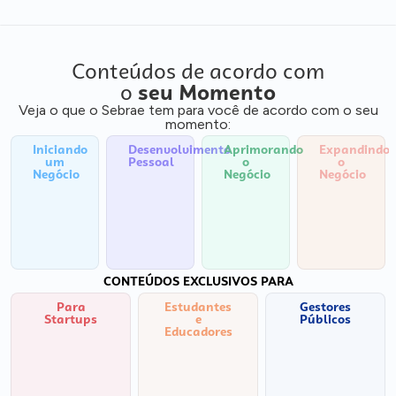
Conteúdos de acordo com
o
seu Momento
Veja o que o Sebrae tem para você de acordo com o seu
momento:
Iniciando
Desenvolvimento
Aprimorando
Expandindo
um
Pessoal
o
o
Negócio
Negócio
Negócio
CONTEÚDOS EXCLUSIVOS PARA
Para
Estudantes
Gestores
Startups
e
Públicos
Educadores