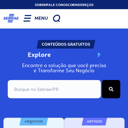
SOBRE
FALE CONOSCO
ENDEREÇOS
MENU
CONTEÚDOS GRATUITOS
Explore
N
o
s
s
o
s
A
Encontre a solução que você precisa
e Transforme Seu Negócio
ARQUIVOS
ARTIGOS