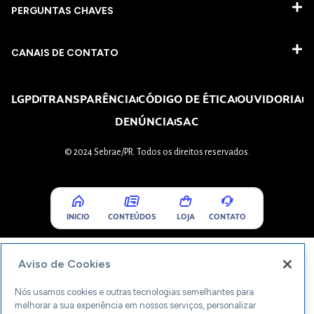
PERGUNTAS CHAVES​
CANAIS DE CONTATO
LGPD
TRANSPARÊNCIA
CÓDIGO DE ÉTICA
OUVIDORIA
DENÚNCIA
SAC
© 2024 Sebrae/PR. Todos os direitos reservados.
INICIO
CONTEÚDOS
LOJA
CONTATO
Aviso de Cookies
Nós usamos cookies e outras tecnologias semelhantes para
melhorar a sua experiência em nossos serviços, personalizar