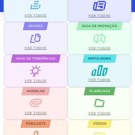
VER TODOS
VER TODOS
EBOOKS
GUIA DE INOVAÇÃO
VER TODOS
VER TODOS
GUIA DE TENDÊNCIAS
IMPULSIONA
VER TODOS
VER TODOS
MODELOS
PLANILHAS
VER TODOS
VER TODOS
PODCASTS
VÍDEOS