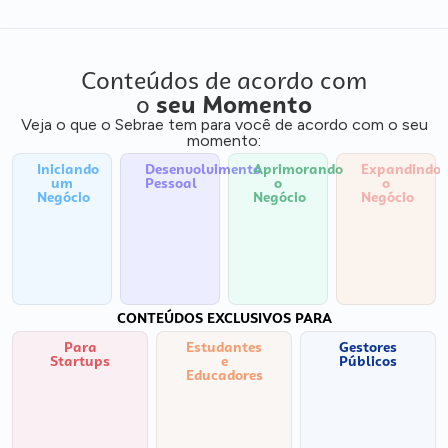
Conteúdos de acordo com
o
seu Momento
Veja o que o Sebrae tem para você de acordo com o seu
momento:
Iniciando
Desenvolvimento
Aprimorando
Expandindo
um
Pessoal
o
o
Negócio
Negócio
Negócio
CONTEÚDOS EXCLUSIVOS PARA
Para
Estudantes
Gestores
Startups
e
Públicos
Educadores