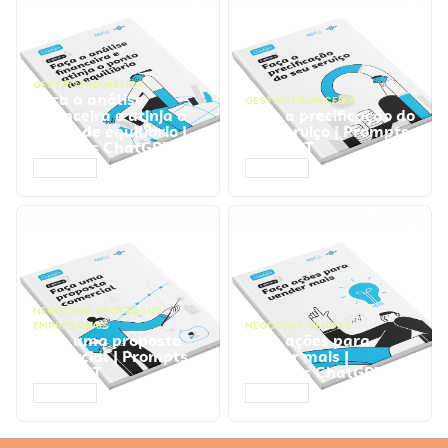
GESTÃO FINANCEIRA
Faça a análise
GESTÃO FINANCEIRA
financeira e atinja o
Faça a precificação do
ponto de equilíbrio |
seu serviço | Prompts
Prompts ChatGPT
ChatGPT
ACESSAR
ACESSAR
NEGÓCIOS
,
PROCESSOS
EMPRESARIAIS
NEGÓCIOS
,
VENDAS
Faça uma proposta
Faça ações para
comercial | Prompts
vender mais |
ChatGPT
Prompts ChatGPT
ACESSAR
ACESSAR