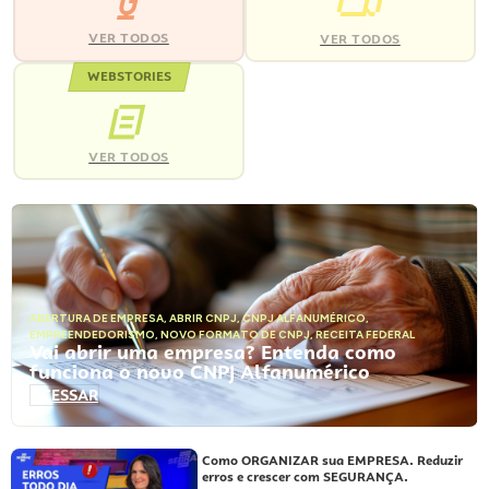
VER TODOS
VER TODOS
WEBSTORIES
VER TODOS
ABERTURA DE EMPRESA
,
ABRIR CNPJ
,
CNPJ ALFANUMÉRICO
,
EMPREENDEDORISMO
,
NOVO FORMATO DE CNPJ
,
RECEITA FEDERAL
Vai abrir uma empresa? Entenda como
funciona o novo CNPJ Alfanumérico
ACESSAR
Como ORGANIZAR sua EMPRESA. Reduzir
erros e crescer com SEGURANÇA.