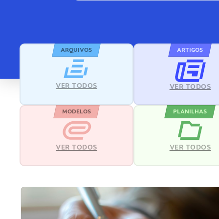
ARQUIVOS
ARTIGOS
VER TODOS
VER TODOS
MODELOS
PLANILHAS
VER TODOS
VER TODOS