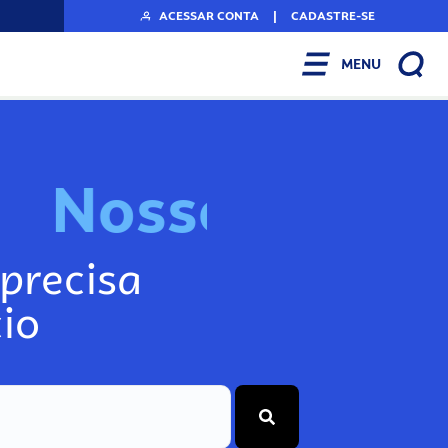
ACESSAR CONTA
|
CADASTRE-SE
MENU
N
o
s
s
o
s
I
n
f
o
g
precisa
io