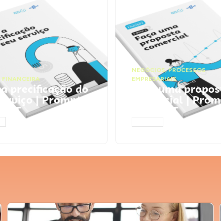
NEGÓCIOS
,
PROCESSOS
 FINANCEIRA
EMPRESARIAIS
 a precificação do
Faça uma propos
serviço | Prompts
comercial | Prom
tGPT
ChatGPT
AR
ACESSAR