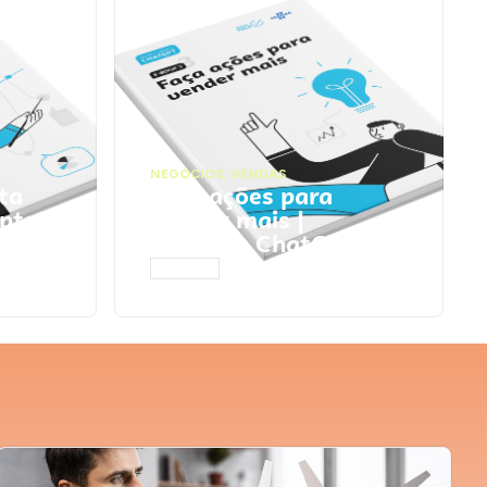
NEGÓCIOS
,
VENDAS
ta
Faça ações para
pts
vender mais |
Prompts ChatGPT
ACESSAR