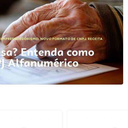
,
EMPREENDEDORISMO
,
NOVO FORMATO DE CNPJ
,
RECEITA
esa? Entenda como
PJ Alfanumérico