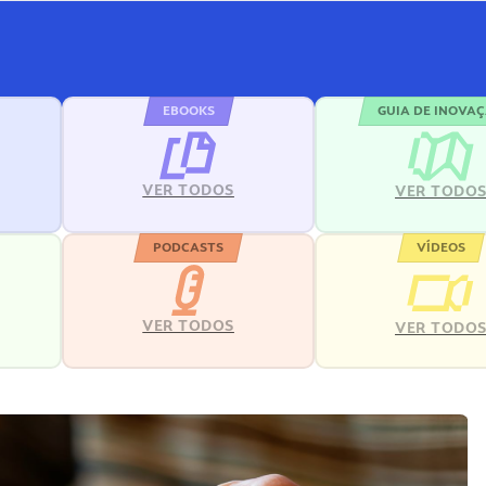
EBOOKS
GUIA DE INOVA
VER TODOS
VER TODO
PODCASTS
VÍDEOS
VER TODOS
VER TODO