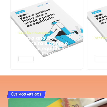
GESTÃO FINANCEIRA
Faça a análise
GESTÃO
financeira e atinja o
Faça
ponto de equilíbrio |
seu 
Prompts ChatGPT
Cha
ACESSAR
ACESS
ÚLTIMOS ARTIGOS