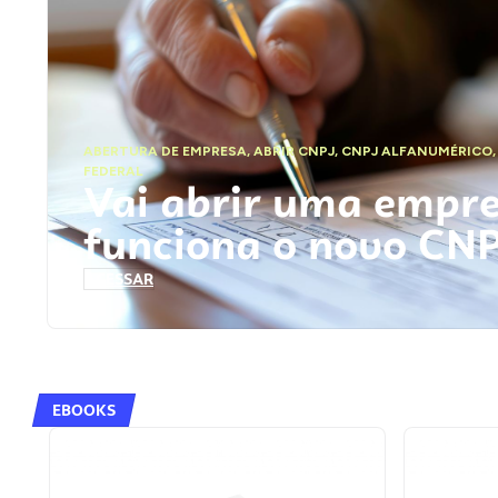
ABERTURA DE EMPRESA
,
ABRIR CNPJ
,
CNPJ ALFANUMÉRICO
FEDERAL
Vai abrir uma empr
funciona o novo CN
ACESSAR
EBOOKS