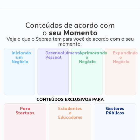
Conteúdos de acordo com
o
seu Momento
Veja o que o Sebrae tem para você de acordo com o seu
momento:
Iniciando
Desenvolvimento
Aprimorando
Expandindo
um
Pessoal
o
o
Negócio
Negócio
Negócio
CONTEÚDOS EXCLUSIVOS PARA
Para
Estudantes
Gestores
Startups
e
Públicos
Educadores