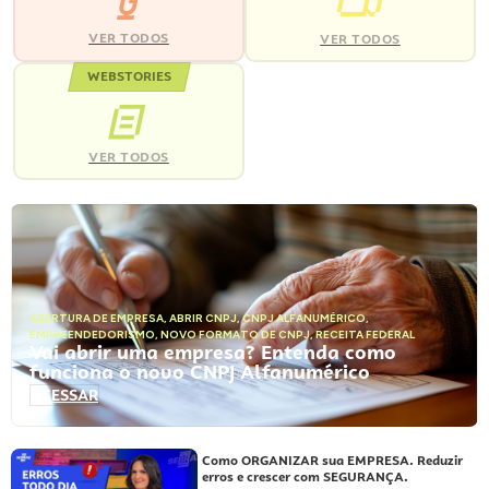
VER TODOS
VER TODOS
WEBSTORIES
VER TODOS
ABERTURA DE EMPRESA
,
ABRIR CNPJ
,
CNPJ ALFANUMÉRICO
,
EMPREENDEDORISMO
,
NOVO FORMATO DE CNPJ
,
RECEITA FEDERAL
Vai abrir uma empresa? Entenda como
funciona o novo CNPJ Alfanumérico
ACESSAR
Como ORGANIZAR sua EMPRESA. Reduzir
erros e crescer com SEGURANÇA.