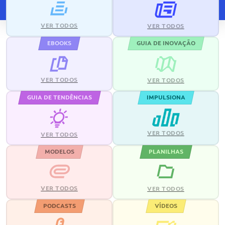
VER TODOS
VER TODOS
EBOOKS
GUIA DE INOVAÇÃO
VER TODOS
VER TODOS
GUIA DE TENDÊNCIAS
IMPULSIONA
VER TODOS
VER TODOS
MODELOS
PLANILHAS
VER TODOS
VER TODOS
PODCASTS
VÍDEOS