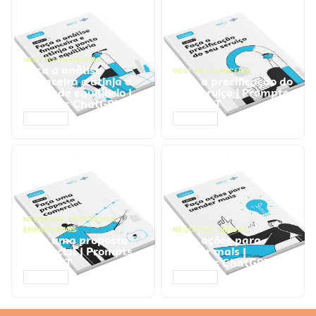
GESTÃO FINANCEIRA
Faça a análise
GESTÃO FINANCEIRA
financeira e atinja o
Faça a precificação do
ponto de equilíbrio |
seu serviço | Prompts
Prompts ChatGPT
ChatGPT
ACESSAR
ACESSAR
NEGÓCIOS
,
PROCESSOS
EMPRESARIAIS
NEGÓCIOS
,
VENDAS
Faça uma proposta
Faça ações para
comercial | Prompts
vender mais |
ChatGPT
Prompts ChatGPT
ACESSAR
ACESSAR