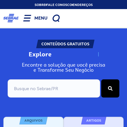
SOBRE
FALE CONOSCO
ENDEREÇOS
MENU
CONTEÚDOS GRATUITOS
Explore
N
o
s
s
o
s
A
Encontre a solução que você precisa
e Transforme Seu Negócio
ARQUIVOS
ARTIGOS