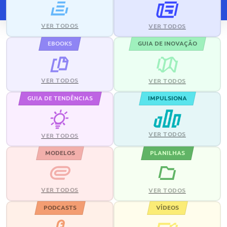
VER TODOS
VER TODOS
EBOOKS
GUIA DE INOVAÇÃO
VER TODOS
VER TODOS
GUIA DE TENDÊNCIAS
IMPULSIONA
VER TODOS
VER TODOS
MODELOS
PLANILHAS
VER TODOS
VER TODOS
PODCASTS
VÍDEOS