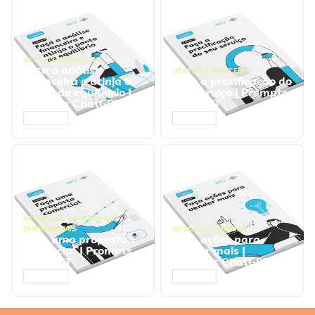
GESTÃO FINANCEIRA
Faça a análise
GESTÃO FINANCEIRA
financeira e atinja o
Faça a precificação do
ponto de equilíbrio |
seu serviço | Prompts
Prompts ChatGPT
ChatGPT
ACESSAR
ACESSAR
NEGÓCIOS
,
PROCESSOS
EMPRESARIAIS
NEGÓCIOS
,
VENDAS
Faça uma proposta
Faça ações para
comercial | Prompts
vender mais |
ChatGPT
Prompts ChatGPT
ACESSAR
ACESSAR