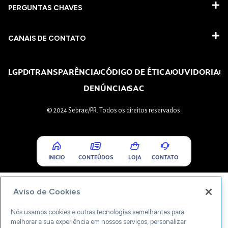
PERGUNTAS CHAVES​
CANAIS DE CONTATO
LGPD
TRANSPARÊNCIA
CÓDIGO DE ÉTICA
OUVIDORIA
DENÚNCIA
SAC
© 2024 Sebrae/PR. Todos os direitos reservados.
INICIO
CONTEÚDOS
LOJA
CONTATO
Aviso de Cookies
Nós usamos cookies e outras tecnologias semelhantes para
melhorar a sua experiência em nossos serviços, personalizar