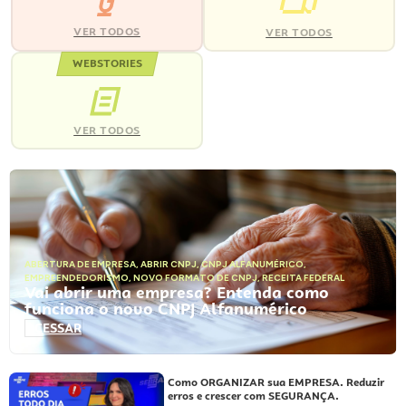
VER TODOS
VER TODOS
WEBSTORIES
VER TODOS
ABERTURA DE EMPRESA
,
ABRIR CNPJ
,
CNPJ ALFANUMÉRICO
,
EMPREENDEDORISMO
,
NOVO FORMATO DE CNPJ
,
RECEITA FEDERAL
Vai abrir uma empresa? Entenda como
funciona o novo CNPJ Alfanumérico
ACESSAR
Como ORGANIZAR sua EMPRESA. Reduzir
erros e crescer com SEGURANÇA.