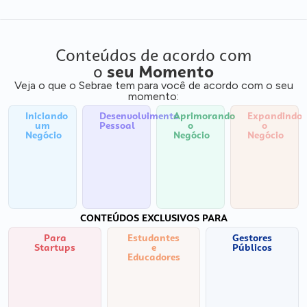
Conteúdos de acordo com
o
seu Momento
Veja o que o Sebrae tem para você de acordo com o seu
momento:
Iniciando
Desenvolvimento
Aprimorando
Expandindo
um
Pessoal
o
o
Negócio
Negócio
Negócio
CONTEÚDOS EXCLUSIVOS PARA
Para
Estudantes
Gestores
Startups
e
Públicos
Educadores