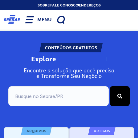
SOBRE
FALE CONOSCO
ENDEREÇOS
MENU
CONTEÚDOS GRATUITOS
Explore
N
o
s
s
o
s
A
Encontre a solução que você precisa
e Transforme Seu Negócio
ARQUIVOS
ARTIGOS