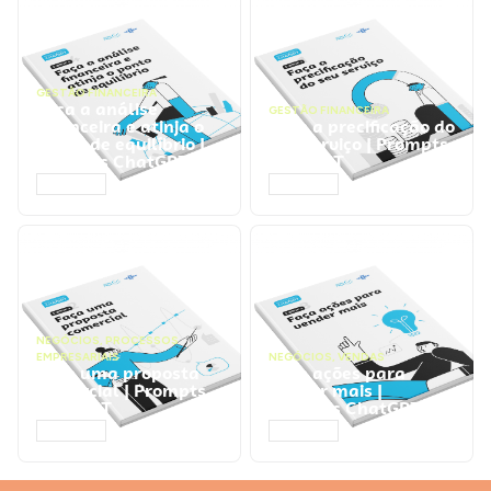
GESTÃO FINANCEIRA
Faça a análise
GESTÃO FINANCEIRA
financeira e atinja o
Faça a precificação do
ponto de equilíbrio |
seu serviço | Prompts
Prompts ChatGPT
ChatGPT
ACESSAR
ACESSAR
NEGÓCIOS
,
PROCESSOS
EMPRESARIAIS
NEGÓCIOS
,
VENDAS
Faça uma proposta
Faça ações para
comercial | Prompts
vender mais |
ChatGPT
Prompts ChatGPT
ACESSAR
ACESSAR