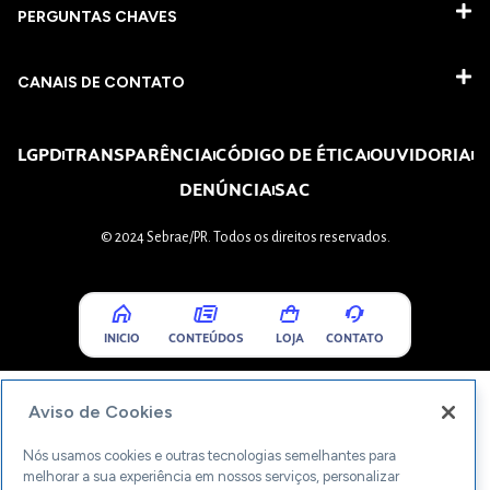
PERGUNTAS CHAVES​
CANAIS DE CONTATO
LGPD
TRANSPARÊNCIA
CÓDIGO DE ÉTICA
OUVIDORIA
DENÚNCIA
SAC
© 2024 Sebrae/PR. Todos os direitos reservados.
INICIO
CONTEÚDOS
LOJA
CONTATO
Aviso de Cookies
Nós usamos cookies e outras tecnologias semelhantes para
melhorar a sua experiência em nossos serviços, personalizar