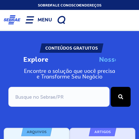
SOBRE
FALE CONOSCO
ENDEREÇOS
MENU
CONTEÚDOS GRATUITOS
Explore
o
s
I
n
s
N
o
s
s
o
N
s
Encontre a solução que você precisa
e Transforme Seu Negócio
ARQUIVOS
ARTIGOS