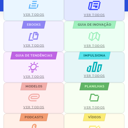
VER TODOS
VER TODOS
EBOOKS
GUIA DE INOVAÇÃO
VER TODOS
VER TODOS
GUIA DE TENDÊNCIAS
IMPULSIONA
VER TODOS
VER TODOS
MODELOS
PLANILHAS
VER TODOS
VER TODOS
PODCASTS
VÍDEOS