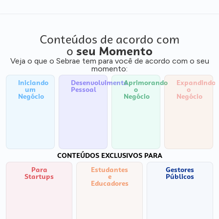
Conteúdos de acordo com
o
seu Momento
Veja o que o Sebrae tem para você de acordo com o seu
momento:
Iniciando
Desenvolvimento
Aprimorando
Expandindo
um
Pessoal
o
o
Negócio
Negócio
Negócio
CONTEÚDOS EXCLUSIVOS PARA
Para
Estudantes
Gestores
Startups
e
Públicos
Educadores