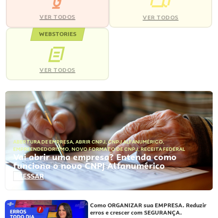
VER TODOS
VER TODOS
WEBSTORIES
VER TODOS
ABERTURA DE EMPRESA
,
ABRIR CNPJ
,
CNPJ ALFANUMÉRICO
,
EMPREENDEDORISMO
,
NOVO FORMATO DE CNPJ
,
RECEITA FEDERAL
Vai abrir uma empresa? Entenda como
funciona o novo CNPJ Alfanumérico
ACESSAR
Como ORGANIZAR sua EMPRESA. Reduzir
erros e crescer com SEGURANÇA.