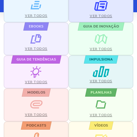
VER TODOS
VER TODOS
EBOOKS
GUIA DE INOVAÇÃO
VER TODOS
VER TODOS
GUIA DE TENDÊNCIAS
IMPULSIONA
VER TODOS
VER TODOS
MODELOS
PLANILHAS
VER TODOS
VER TODOS
PODCASTS
VÍDEOS