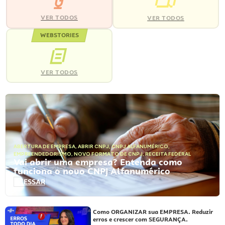
VER TODOS
VER TODOS
WEBSTORIES
VER TODOS
ABERTURA DE EMPRESA
,
ABRIR CNPJ
,
CNPJ ALFANUMÉRICO
,
EMPREENDEDORISMO
,
NOVO FORMATO DE CNPJ
,
RECEITA FEDERAL
Vai abrir uma empresa? Entenda como
funciona o novo CNPJ Alfanumérico
ACESSAR
Como ORGANIZAR sua EMPRESA. Reduzir
erros e crescer com SEGURANÇA.