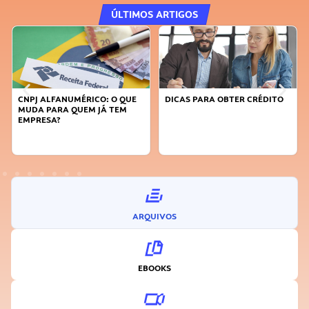
ÚLTIMOS ARTIGOS
CO: O QUE
DICAS PARA OBTER CRÉDITO
FAÇA A DIFERENÇA: S
 JÁ TEM
SUSTENTÁVEL, SEJA
INOVADOR
ARQUIVOS
EBOOKS