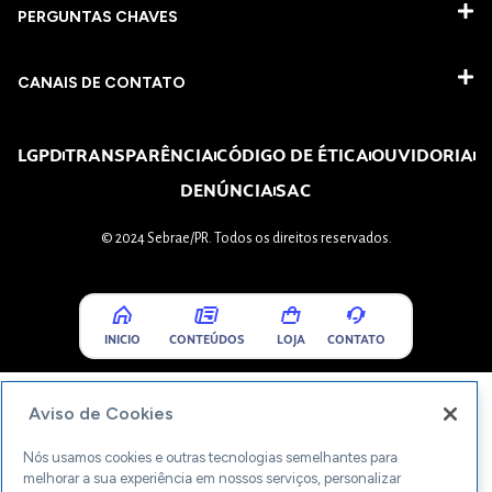
PERGUNTAS CHAVES​
CANAIS DE CONTATO
LGPD
TRANSPARÊNCIA
CÓDIGO DE ÉTICA
OUVIDORIA
DENÚNCIA
SAC
© 2024 Sebrae/PR. Todos os direitos reservados.
INICIO
CONTEÚDOS
LOJA
CONTATO
Aviso de Cookies
Nós usamos cookies e outras tecnologias semelhantes para
melhorar a sua experiência em nossos serviços, personalizar