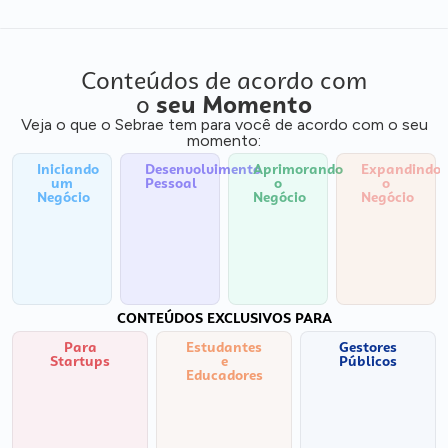
Conteúdos de acordo com
o
seu Momento
Veja o que o Sebrae tem para você de acordo com o seu
momento:
Iniciando
Desenvolvimento
Aprimorando
Expandindo
um
Pessoal
o
o
Negócio
Negócio
Negócio
CONTEÚDOS EXCLUSIVOS PARA
Para
Estudantes
Gestores
Startups
e
Públicos
Educadores