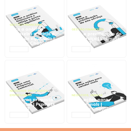
GESTÃO FINANCEIRA
Faça a análise
GESTÃO FINANCEIRA
financeira e atinja o
Faça a precificação do
ponto de equilíbrio |
seu serviço | Prompts
Prompts ChatGPT
ChatGPT
ACESSAR
ACESSAR
NEGÓCIOS
,
PROCESSOS
EMPRESARIAIS
NEGÓCIOS
,
VENDAS
Faça uma proposta
Faça ações para
comercial | Prompts
vender mais |
ChatGPT
Prompts ChatGPT
ACESSAR
ACESSAR