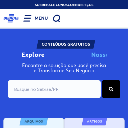
SOBRE
FALE CONOSCO
ENDEREÇOS
MENU
CONTEÚDOS GRATUITOS
Explore
s
I
n
o
o
N
s
s
s
s
o
Encontre a solução que você precisa
e Transforme Seu Negócio
ARQUIVOS
ARTIGOS