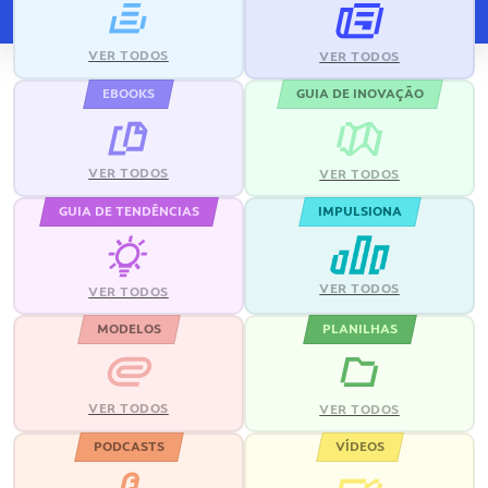
VER TODOS
VER TODOS
EBOOKS
GUIA DE INOVAÇÃO
VER TODOS
VER TODOS
GUIA DE TENDÊNCIAS
IMPULSIONA
VER TODOS
VER TODOS
MODELOS
PLANILHAS
VER TODOS
VER TODOS
PODCASTS
VÍDEOS