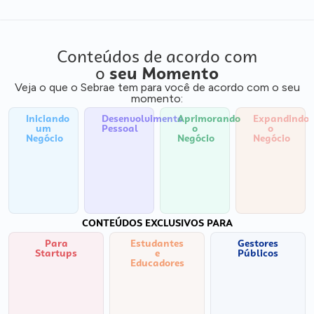
Conteúdos de acordo com
o
seu Momento
Veja o que o Sebrae tem para você de acordo com o seu
momento:
Iniciando
Desenvolvimento
Aprimorando
Expandindo
um
Pessoal
o
o
Negócio
Negócio
Negócio
CONTEÚDOS EXCLUSIVOS PARA
Para
Estudantes
Gestores
Startups
e
Públicos
Educadores