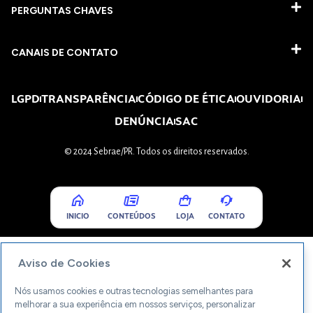
PERGUNTAS CHAVES​
CANAIS DE CONTATO
LGPD
TRANSPARÊNCIA
CÓDIGO DE ÉTICA
OUVIDORIA
DENÚNCIA
SAC
© 2024 Sebrae/PR. Todos os direitos reservados.
INICIO
CONTEÚDOS
LOJA
CONTATO
Aviso de Cookies
Nós usamos cookies e outras tecnologias semelhantes para
melhorar a sua experiência em nossos serviços, personalizar