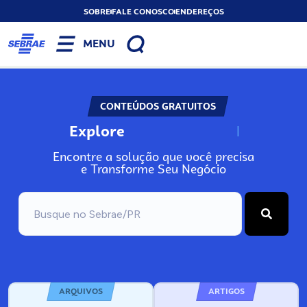
SOBRE
FALE CONOSCO
ENDEREÇOS
MENU
CONTEÚDOS GRATUITOS
Explore
N
o
s
s
o
s
A
Encontre a solução que você precisa
e Transforme Seu Negócio
ARQUIVOS
ARTIGOS