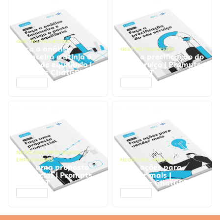
GESTÃO FINANCEIRA
Faça a análise
GESTÃO FINANCEIRA
financeira e atinja o
Faça a precificação do
ponto de equilíbrio |
seu serviço | Prompts
Prompts ChatGPT
ChatGPT
ACESSAR
ACESSAR
NEGÓCIOS
,
PROCESSOS
EMPRESARIAIS
NEGÓCIOS
,
VENDAS
Faça uma proposta
Faça ações para
comercial | Prompts
vender mais |
ChatGPT
Prompts ChatGPT
ACESSAR
ACESSAR