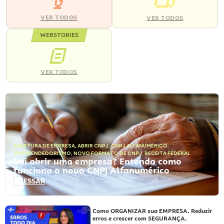
VER TODOS
VER TODOS
WEBSTORIES
VER TODOS
ABERTURA DE EMPRESA
,
ABRIR CNPJ
,
CNPJ ALFANUMÉRICO
,
EMPREENDEDORISMO
,
NOVO FORMATO DE CNPJ
,
RECEITA FEDERAL
Vai abrir uma empresa? Entenda como
funciona o novo CNPJ Alfanumérico
ACESSAR
Como ORGANIZAR sua EMPRESA. Reduzir
erros e crescer com SEGURANÇA.