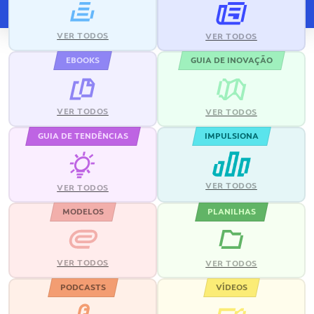
VER TODOS
VER TODOS
EBOOKS
GUIA DE INOVAÇÃO
VER TODOS
VER TODOS
GUIA DE TENDÊNCIAS
IMPULSIONA
VER TODOS
VER TODOS
MODELOS
PLANILHAS
VER TODOS
VER TODOS
PODCASTS
VÍDEOS