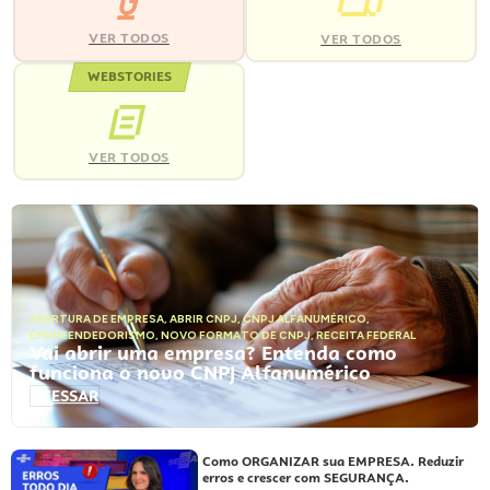
VER TODOS
VER TODOS
WEBSTORIES
VER TODOS
ABERTURA DE EMPRESA
,
ABRIR CNPJ
,
CNPJ ALFANUMÉRICO
,
EMPREENDEDORISMO
,
NOVO FORMATO DE CNPJ
,
RECEITA FEDERAL
Vai abrir uma empresa? Entenda como
funciona o novo CNPJ Alfanumérico
ACESSAR
Como ORGANIZAR sua EMPRESA. Reduzir
erros e crescer com SEGURANÇA.