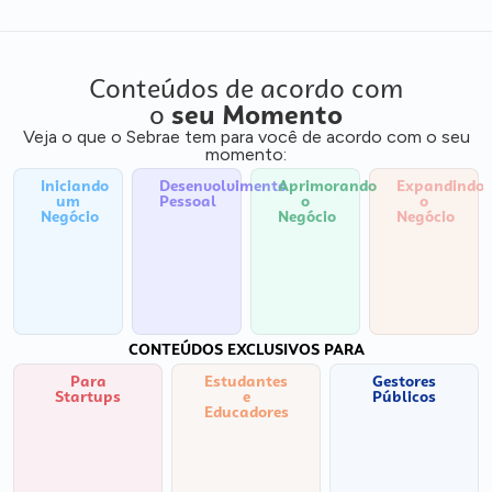
Conteúdos de acordo com
o
seu Momento
Veja o que o Sebrae tem para você de acordo com o seu
momento:
Iniciando
Desenvolvimento
Aprimorando
Expandindo
um
Pessoal
o
o
Negócio
Negócio
Negócio
CONTEÚDOS EXCLUSIVOS PARA
Para
Estudantes
Gestores
Startups
e
Públicos
Educadores