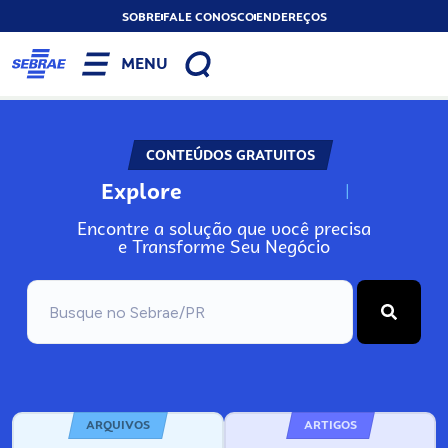
SOBRE
FALE CONOSCO
ENDEREÇOS
MENU
CONTEÚDOS GRATUITOS
Explore
N
o
s
s
o
s
A
Encontre a solução que você precisa
e Transforme Seu Negócio
ARQUIVOS
ARTIGOS