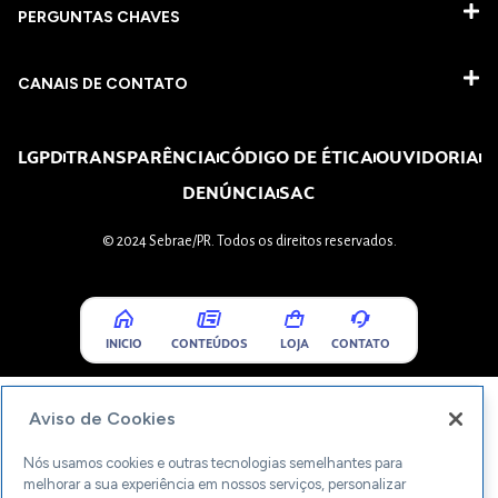
PERGUNTAS CHAVES​
CANAIS DE CONTATO
LGPD
TRANSPARÊNCIA
CÓDIGO DE ÉTICA
OUVIDORIA
DENÚNCIA
SAC
© 2024 Sebrae/PR. Todos os direitos reservados.
INICIO
CONTEÚDOS
LOJA
CONTATO
Aviso de Cookies
Nós usamos cookies e outras tecnologias semelhantes para
melhorar a sua experiência em nossos serviços, personalizar