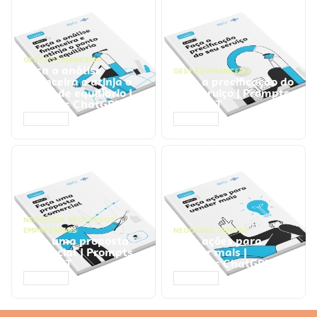
GESTÃO FINANCEIRA
Faça a análise
GESTÃO FINANCEIRA
financeira e atinja o
Faça a precificação do
ponto de equilíbrio |
seu serviço | Prompts
Prompts ChatGPT
ChatGPT
ACESSAR
ACESSAR
NEGÓCIOS
,
PROCESSOS
EMPRESARIAIS
NEGÓCIOS
,
VENDAS
Faça uma proposta
Faça ações para
comercial | Prompts
vender mais |
ChatGPT
Prompts ChatGPT
ACESSAR
ACESSAR