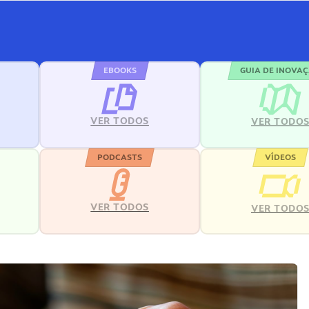
EBOOKS
GUIA DE INOVA
VER TODOS
VER TODO
PODCASTS
VÍDEOS
VER TODOS
VER TODO