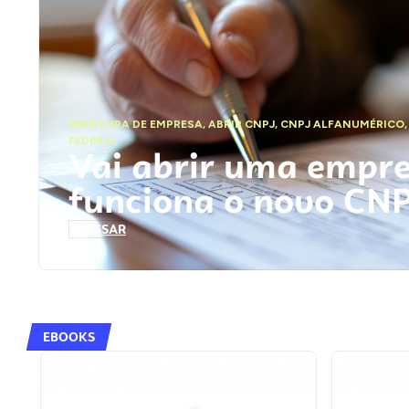
ABERTURA DE EMPRESA
,
ABRIR CNPJ
,
CNPJ ALFANUMÉRICO
FEDERAL
Vai abrir uma empr
funciona o novo CN
ACESSAR
EBOOKS