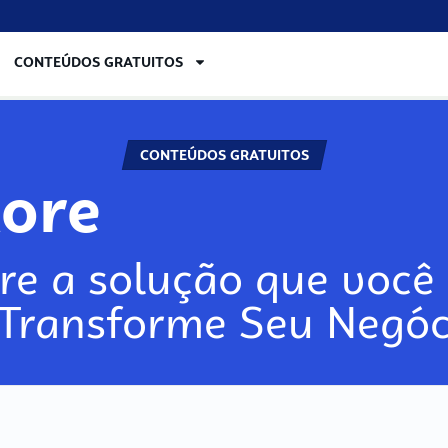
CONTEÚDOS GRATUITOS
CONTEÚDOS GRATUITOS
lore
re a solução que você 
 Transforme Seu Negóc