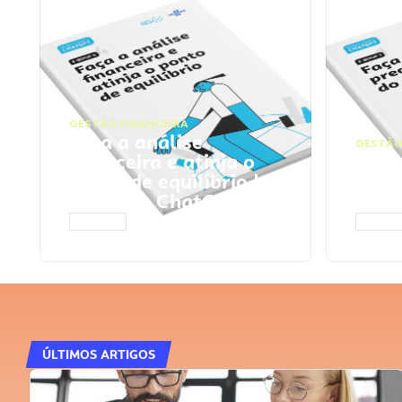
GESTÃO FINANCEIRA
Faça a análise
GESTÃO
financeira e atinja o
Faça
ponto de equilíbrio |
seu 
Prompts ChatGPT
Cha
ACESSAR
ACESS
ÚLTIMOS ARTIGOS