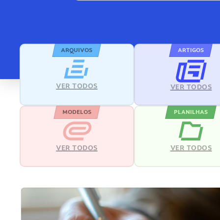
ARQUIVOS
ARTIGOS
VER TODOS
VER TODOS
MODELOS
PLANILHAS
VER TODOS
VER TODOS