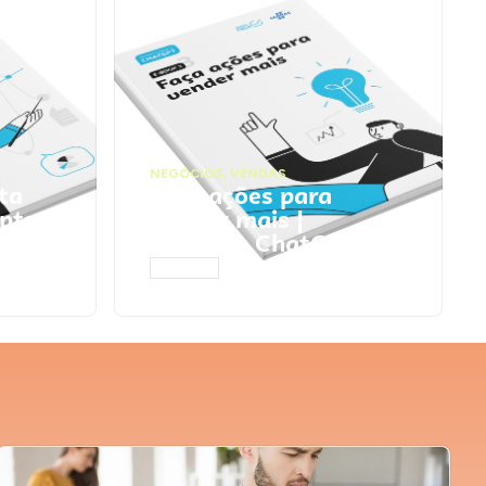
NEGÓCIOS
,
VENDAS
ta
Faça ações para
pts
vender mais |
Prompts ChatGPT
ACESSAR