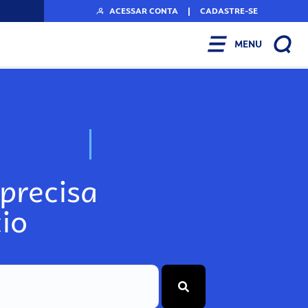
ACESSAR CONTA
|
CADASTRE-SE
MENU
N
o
s
s
o
s
A
r
precisa
io