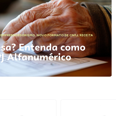
,
EMPREENDEDORISMO
,
NOVO FORMATO DE CNPJ
,
RECEITA
esa? Entenda como
PJ Alfanumérico