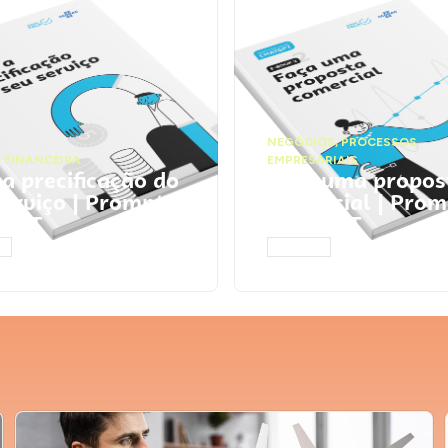
NEGÓCIOS
,
PROCESSOS
 FINANCEIRA
EMPRESARIAIS
 a precificação do
Faça uma propos
serviço | Prompts
comercial | Prom
tGPT
ChatGPT
AR
ACESSAR