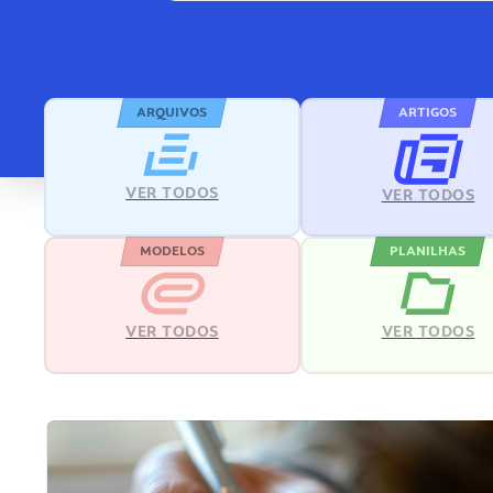
ARQUIVOS
ARTIGOS
VER TODOS
VER TODOS
MODELOS
PLANILHAS
VER TODOS
VER TODOS