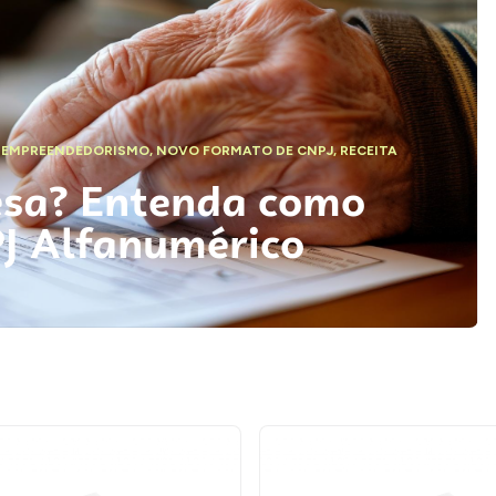
,
EMPREENDEDORISMO
,
NOVO FORMATO DE CNPJ
,
RECEITA
esa? Entenda como
PJ Alfanumérico