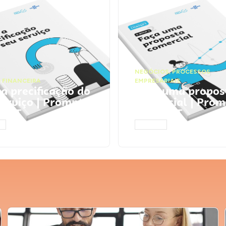
NEGÓCIOS
,
PROCESSOS
 FINANCEIRA
EMPRESARIAIS
 a precificação do
Faça uma propos
serviço | Prompts
comercial | Prom
tGPT
ChatGPT
AR
ACESSAR