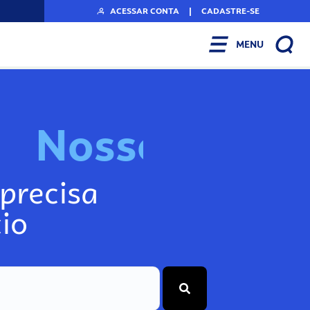
ACESSAR CONTA
|
CADASTRE-SE
MENU
N
o
s
s
o
s
I
n
f
o
g
precisa
io