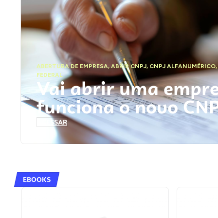
ABERTURA DE EMPRESA
,
ABRIR CNPJ
,
CNPJ ALFANUMÉRICO
FEDERAL
Vai abrir uma empr
funciona o novo CN
ACESSAR
EBOOKS