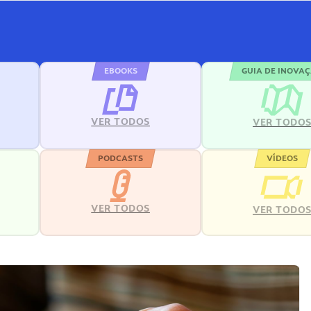
EBOOKS
GUIA DE INOVA
VER TODOS
VER TODO
PODCASTS
VÍDEOS
VER TODOS
VER TODO