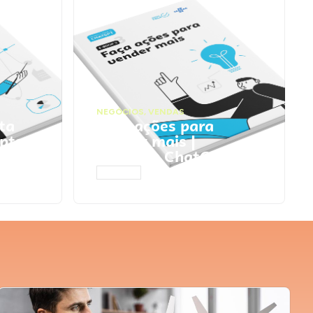
NEGÓCIOS
,
VENDAS
ta
Faça ações para
pts
vender mais |
Prompts ChatGPT
ACESSAR