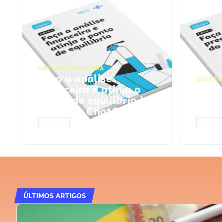
GESTÃO FINANCEIRA
Faça a análise
GESTÃO
financeira e atinja o
Faça
ponto de equilíbrio |
seu 
Prompts ChatGPT
Cha
ACESSAR
ACESS
ÚLTIMOS ARTIGOS