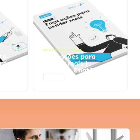
NEGÓCIOS
,
VENDAS
ta
Faça ações para
pts
vender mais |
Prompts ChatGPT
ACESSAR