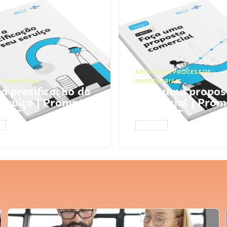
NEGÓCIOS
,
PROCESSOS
 FINANCEIRA
EMPRESARIAIS
 a precificação do
Faça uma propos
serviço | Prompts
comercial | Prom
tGPT
ChatGPT
AR
ACESSAR