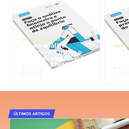
GESTÃO FINANCEIRA
Faça a análise
GESTÃO
financeira e atinja o
Faça
ponto de equilíbrio |
seu 
Prompts ChatGPT
Cha
ACESSAR
ACESS
ÚLTIMOS ARTIGOS