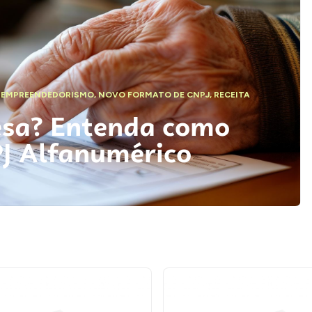
,
EMPREENDEDORISMO
,
NOVO FORMATO DE CNPJ
,
RECEITA
esa? Entenda como
PJ Alfanumérico