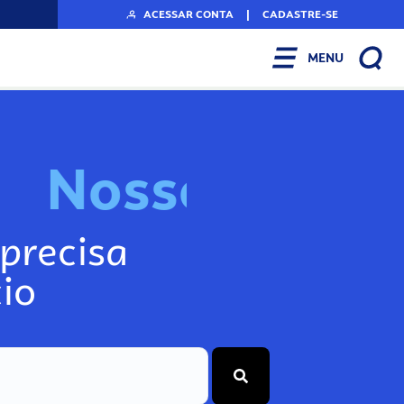
ACESSAR CONTA
|
CADASTRE-SE
MENU
N
o
s
s
o
s
I
n
f
o
g
precisa
io