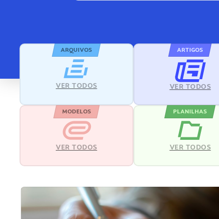
ARQUIVOS
ARTIGOS
VER TODOS
VER TODOS
MODELOS
PLANILHAS
VER TODOS
VER TODOS