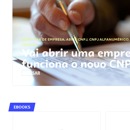
ABERTURA DE EMPRESA
,
ABRIR CNPJ
,
CNPJ ALFANUMÉRICO
FEDERAL
Vai abrir uma empr
funciona o novo CN
ACESSAR
EBOOKS