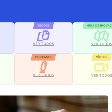
EBOOKS
GUIA DE INOVA
VER TODOS
VER TODO
PODCASTS
VÍDEOS
VER TODOS
VER TODO