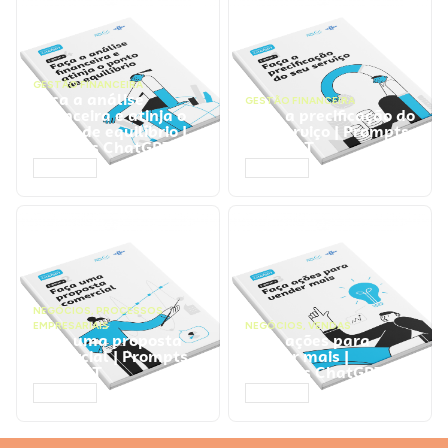
GESTÃO FINANCEIRA
Faça a análise
GESTÃO FINANCEIRA
financeira e atinja o
Faça a precificação do
ponto de equilíbrio |
seu serviço | Prompts
Prompts ChatGPT
ChatGPT
ACESSAR
ACESSAR
NEGÓCIOS
,
PROCESSOS
EMPRESARIAIS
NEGÓCIOS
,
VENDAS
Faça uma proposta
Faça ações para
comercial | Prompts
vender mais |
ChatGPT
Prompts ChatGPT
ACESSAR
ACESSAR