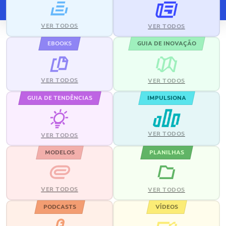
VER TODOS
VER TODOS
EBOOKS
GUIA DE INOVAÇÃO
VER TODOS
VER TODOS
GUIA DE TENDÊNCIAS
IMPULSIONA
VER TODOS
VER TODOS
MODELOS
PLANILHAS
VER TODOS
VER TODOS
PODCASTS
VÍDEOS