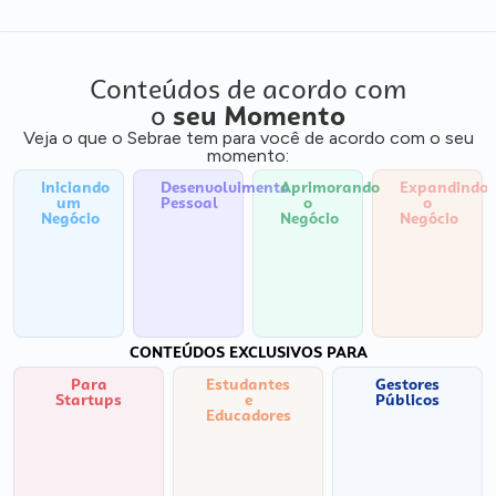
Conteúdos de acordo com
o
seu Momento
Veja o que o Sebrae tem para você de acordo com o seu
momento:
Iniciando
Desenvolvimento
Aprimorando
Expandindo
um
Pessoal
o
o
Negócio
Negócio
Negócio
CONTEÚDOS EXCLUSIVOS PARA
Para
Estudantes
Gestores
Startups
e
Públicos
Educadores