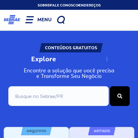
SOBRE
FALE CONOSCO
ENDEREÇOS
MENU
CONTEÚDOS GRATUITOS
Explore
N
o
s
s
o
s
A
Encontre a solução que você precisa
e Transforme Seu Negócio
ARQUIVOS
ARTIGOS