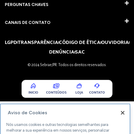
PERGUNTAS CHAVES​
CANAIS DE CONTATO
LGPD
TRANSPARÊNCIA
CÓDIGO DE ÉTICA
OUVIDORIA
DENÚNCIA
SAC
© 2024 Sebrae/PR. Todos os direitos reservados.
INICIO
CONTEÚDOS
LOJA
CONTATO
Aviso de Cookies
Nós usamos cookies e outras tecnologias semelhantes para
melhorar a sua experiência em nossos serviços, personalizar