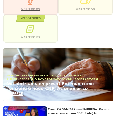
VER TODOS
VER TODOS
WEBSTORIES
VER TODOS
ABERTURA DE EMPRESA
,
ABRIR CNPJ
,
CNPJ ALFANUMÉRICO
,
EMPREENDEDORISMO
,
NOVO FORMATO DE CNPJ
,
RECEITA FEDERAL
Vai abrir uma empresa? Entenda como
funciona o novo CNPJ Alfanumérico
ACESSAR
Como ORGANIZAR sua EMPRESA. Reduzir
erros e crescer com SEGURANÇA.