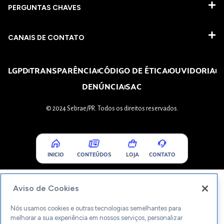
PERGUNTAS CHAVES​
CANAIS DE CONTATO
LGPD
TRANSPARÊNCIA
CÓDIGO DE ÉTICA
OUVIDORIA
DENÚNCIA
SAC
© 2024 Sebrae/PR. Todos os direitos reservados.
INICIO
CONTEÚDOS
LOJA
CONTATO
Aviso de Cookies
Nós usamos cookies e outras tecnologias semelhantes para
melhorar a sua experiência em nossos serviços, personalizar