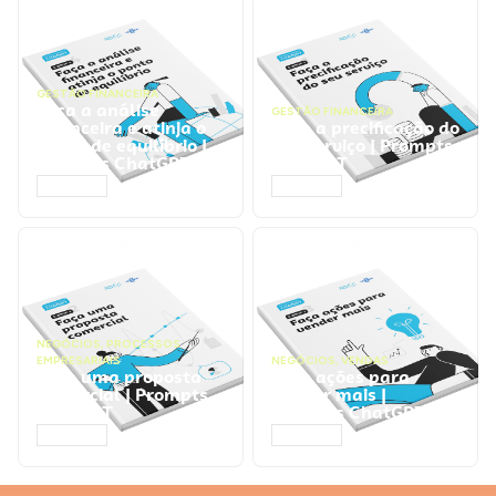
GESTÃO FINANCEIRA
Faça a análise
GESTÃO FINANCEIRA
financeira e atinja o
Faça a precificação do
ponto de equilíbrio |
seu serviço | Prompts
Prompts ChatGPT
ChatGPT
ACESSAR
ACESSAR
NEGÓCIOS
,
PROCESSOS
EMPRESARIAIS
NEGÓCIOS
,
VENDAS
Faça uma proposta
Faça ações para
comercial | Prompts
vender mais |
ChatGPT
Prompts ChatGPT
ACESSAR
ACESSAR