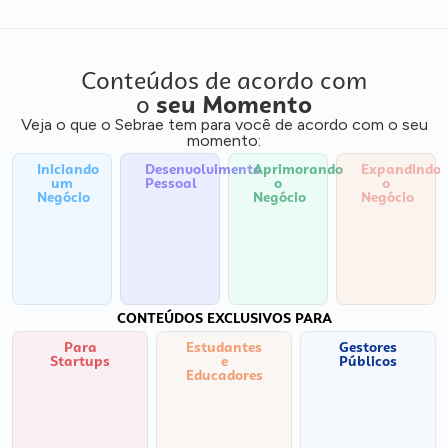
Conteúdos de acordo com
o
seu Momento
Veja o que o Sebrae tem para você de acordo com o seu
momento:
Iniciando
Desenvolvimento
Aprimorando
Expandindo
um
Pessoal
o
o
Negócio
Negócio
Negócio
CONTEÚDOS EXCLUSIVOS PARA
Para
Estudantes
Gestores
Startups
e
Públicos
Educadores