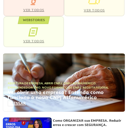
VER TODOS
VER TODOS
WEBSTORIES
VER TODOS
ABERTURA DE EMPRESA
,
ABRIR CNPJ
,
CNPJ ALFANUMÉRICO
,
EMPREENDEDORISMO
,
NOVO FORMATO DE CNPJ
,
RECEITA FEDERAL
Vai abrir uma empresa? Entenda como
funciona o novo CNPJ Alfanumérico
ACESSAR
Como ORGANIZAR sua EMPRESA. Reduzir
erros e crescer com SEGURANÇA.