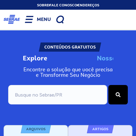
SOBRE
FALE CONOSCO
ENDEREÇOS
MENU
CONTEÚDOS GRATUITOS
Explore
N
o
s
s
o
s
I
n
f
o
Encontre a solução que você precisa
e Transforme Seu Negócio
ARQUIVOS
ARTIGOS