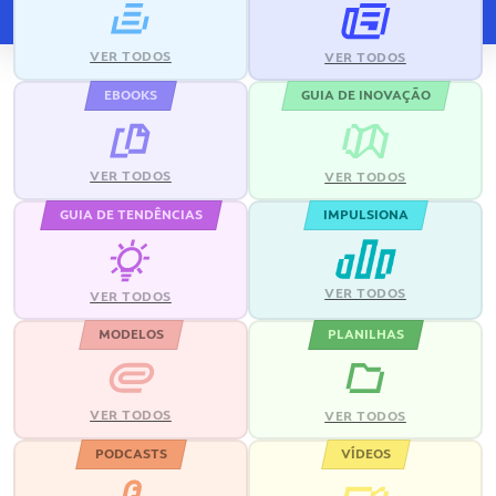
VER TODOS
VER TODOS
EBOOKS
GUIA DE INOVAÇÃO
VER TODOS
VER TODOS
GUIA DE TENDÊNCIAS
IMPULSIONA
VER TODOS
VER TODOS
MODELOS
PLANILHAS
VER TODOS
VER TODOS
PODCASTS
VÍDEOS