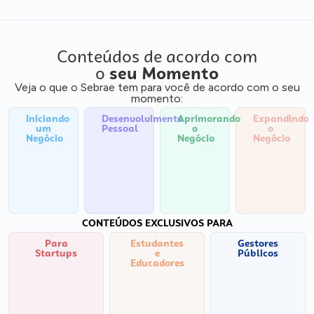
Conteúdos de acordo com
o
seu Momento
Veja o que o Sebrae tem para você de acordo com o seu
momento:
Iniciando
Desenvolvimento
Aprimorando
Expandindo
um
Pessoal
o
o
Negócio
Negócio
Negócio
CONTEÚDOS EXCLUSIVOS PARA
Para
Estudantes
Gestores
Startups
e
Públicos
Educadores