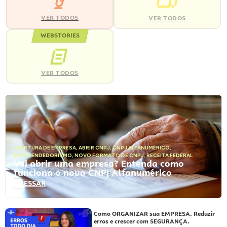
VER TODOS
VER TODOS
WEBSTORIES
VER TODOS
ABERTURA DE EMPRESA
,
ABRIR CNPJ
,
CNPJ ALFANUMÉRICO
,
EMPREENDEDORISMO
,
NOVO FORMATO DE CNPJ
,
RECEITA FEDERAL
Vai abrir uma empresa? Entenda como
funciona o novo CNPJ Alfanumérico
ACESSAR
Como ORGANIZAR sua EMPRESA. Reduzir
erros e crescer com SEGURANÇA.