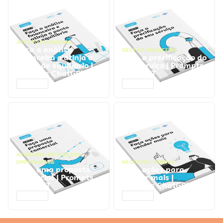
GESTÃO FINANCEIRA
Faça a análise
GESTÃO FINANCEIRA
financeira e atinja o
Faça a precificação do
ponto de equilíbrio |
seu serviço | Prompts
Prompts ChatGPT
ChatGPT
ACESSAR
ACESSAR
NEGÓCIOS
,
PROCESSOS
EMPRESARIAIS
NEGÓCIOS
,
VENDAS
Faça uma proposta
Faça ações para
comercial | Prompts
vender mais |
ChatGPT
Prompts ChatGPT
ACESSAR
ACESSAR