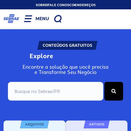
SOBRE
FALE CONOSCO
ENDEREÇOS
MENU
CONTEÚDOS GRATUITOS
Explore
N
o
s
s
o
s
A
Encontre a solução que você precisa
e Transforme Seu Negócio
ARQUIVOS
ARTIGOS