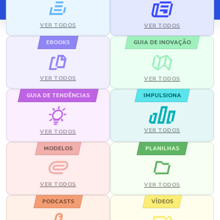
VER TODOS
VER TODOS
EBOOKS
GUIA DE INOVAÇÃO
VER TODOS
VER TODOS
GUIA DE TENDÊNCIAS
IMPULSIONA
VER TODOS
VER TODOS
MODELOS
PLANILHAS
VER TODOS
VER TODOS
PODCASTS
VÍDEOS