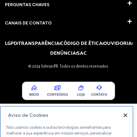
PERGUNTAS CHAVES​
CANAIS DE CONTATO
LGPD
TRANSPARÊNCIA
CÓDIGO DE ÉTICA
OUVIDORIA
DENÚNCIA
SAC
© 2024 Sebrae/PR. Todos os direitos reservados.
INICIO
CONTEÚDOS
LOJA
CONTATO
Aviso de Cookies
Nós usamos cookies e outras tecnologias semelhantes para
melhorar a sua experiência em nossos serviços, personalizar