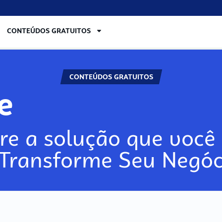
CONTEÚDOS GRATUITOS
CONTEÚDOS GRATUITOS
lore
re a solução que você 
 Transforme Seu Negóc