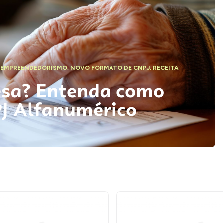
,
EMPREENDEDORISMO
,
NOVO FORMATO DE CNPJ
,
RECEITA
esa? Entenda como
PJ Alfanumérico