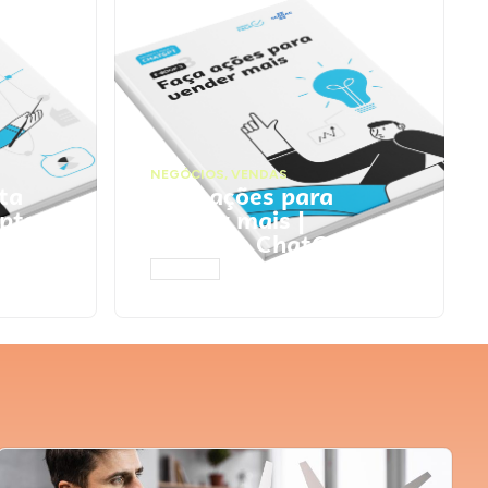
NEGÓCIOS
,
VENDAS
ta
Faça ações para
pts
vender mais |
Prompts ChatGPT
ACESSAR