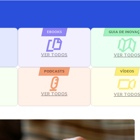
EBOOKS
GUIA DE INOVA
VER TODOS
VER TODO
PODCASTS
VÍDEOS
VER TODOS
VER TODO