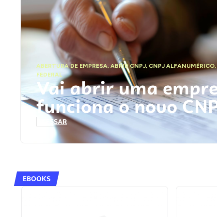
ABERTURA DE EMPRESA
,
ABRIR CNPJ
,
CNPJ ALFANUMÉRICO
FEDERAL
Vai abrir uma empr
funciona o novo CN
ACESSAR
EBOOKS