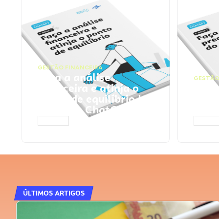
GESTÃO FINANCEIRA
Faça a análise
GESTÃO
financeira e atinja o
Faça
ponto de equilíbrio |
seu 
Prompts ChatGPT
Cha
ACESSAR
ACESS
ÚLTIMOS ARTIGOS