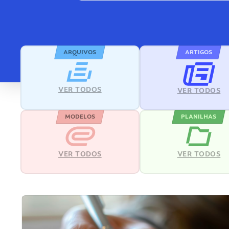
ARQUIVOS
ARTIGOS
VER TODOS
VER TODOS
MODELOS
PLANILHAS
VER TODOS
VER TODOS