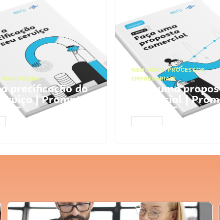
NEGÓCIOS
,
PROCESSOS
 FINANCEIRA
EMPRESARIAIS
 a precificação do
Faça uma propos
serviço | Prompts
comercial | Prom
tGPT
ChatGPT
AR
ACESSAR