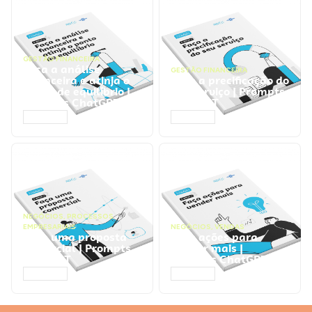
GESTÃO FINANCEIRA
Faça a análise
GESTÃO FINANCEIRA
financeira e atinja o
Faça a precificação do
ponto de equilíbrio |
seu serviço | Prompts
Prompts ChatGPT
ChatGPT
ACESSAR
ACESSAR
NEGÓCIOS
,
PROCESSOS
EMPRESARIAIS
NEGÓCIOS
,
VENDAS
Faça uma proposta
Faça ações para
comercial | Prompts
vender mais |
ChatGPT
Prompts ChatGPT
ACESSAR
ACESSAR