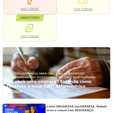
VER TODOS
VER TODOS
WEBSTORIES
VER TODOS
ABERTURA DE EMPRESA
,
ABRIR CNPJ
,
CNPJ ALFANUMÉRICO
,
EMPREENDEDORISMO
,
NOVO FORMATO DE CNPJ
,
RECEITA FEDERAL
Vai abrir uma empresa? Entenda como
funciona o novo CNPJ Alfanumérico
ACESSAR
Como ORGANIZAR sua EMPRESA. Reduzir
erros e crescer com SEGURANÇA.