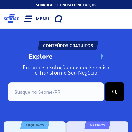
SOBRE
FALE CONOSCO
ENDEREÇOS
MENU
CONTEÚDOS GRATUITOS
Explore
N
o
s
s
o
s
A
Encontre a solução que você precisa
e Transforme Seu Negócio
ARQUIVOS
ARTIGOS