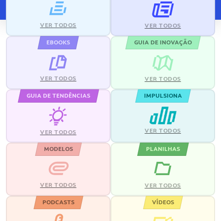
VER TODOS
VER TODOS
EBOOKS
GUIA DE INOVAÇÃO
VER TODOS
VER TODOS
GUIA DE TENDÊNCIAS
IMPULSIONA
VER TODOS
VER TODOS
MODELOS
PLANILHAS
VER TODOS
VER TODOS
PODCASTS
VÍDEOS