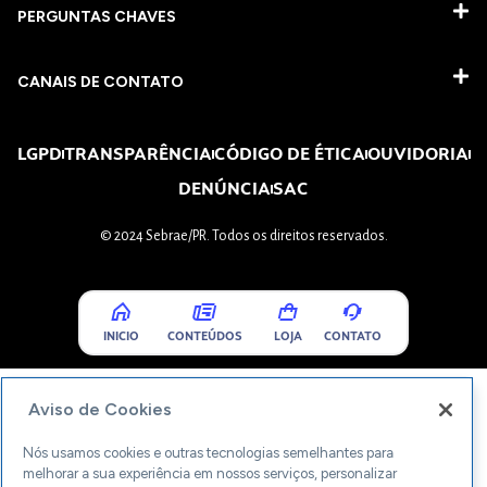
PERGUNTAS CHAVES​
CANAIS DE CONTATO
LGPD
TRANSPARÊNCIA
CÓDIGO DE ÉTICA
OUVIDORIA
DENÚNCIA
SAC
© 2024 Sebrae/PR. Todos os direitos reservados.
INICIO
CONTEÚDOS
LOJA
CONTATO
Aviso de Cookies
Nós usamos cookies e outras tecnologias semelhantes para
melhorar a sua experiência em nossos serviços, personalizar