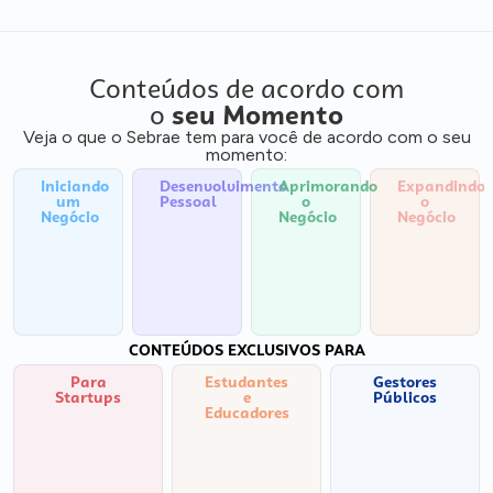
Conteúdos de acordo com
o
seu Momento
Veja o que o Sebrae tem para você de acordo com o seu
momento:
Iniciando
Desenvolvimento
Aprimorando
Expandindo
um
Pessoal
o
o
Negócio
Negócio
Negócio
CONTEÚDOS EXCLUSIVOS PARA
Para
Estudantes
Gestores
Startups
e
Públicos
Educadores