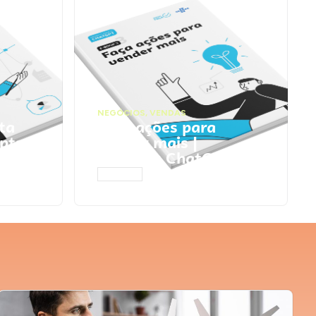
NEGÓCIOS
,
VENDAS
ta
Faça ações para
pts
vender mais |
Prompts ChatGPT
ACESSAR