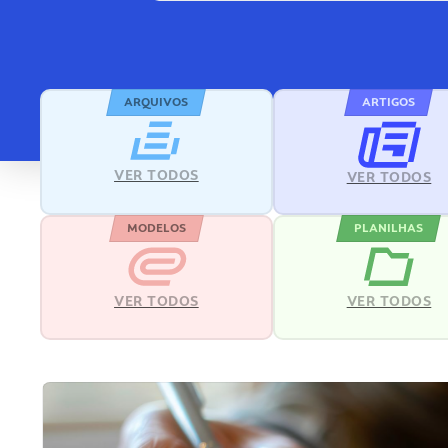
ARQUIVOS
ARTIGOS
VER TODOS
VER TODOS
MODELOS
PLANILHAS
VER TODOS
VER TODOS