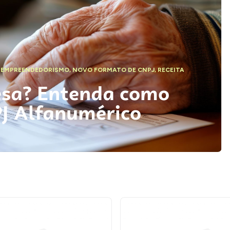
,
EMPREENDEDORISMO
,
NOVO FORMATO DE CNPJ
,
RECEITA
esa? Entenda como
PJ Alfanumérico