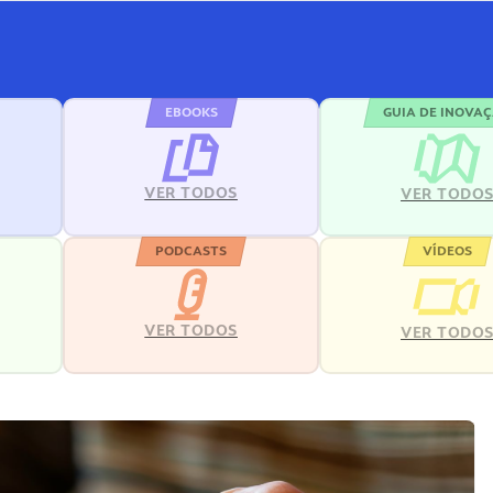
EBOOKS
GUIA DE INOVA
VER TODOS
VER TODO
PODCASTS
VÍDEOS
VER TODOS
VER TODO