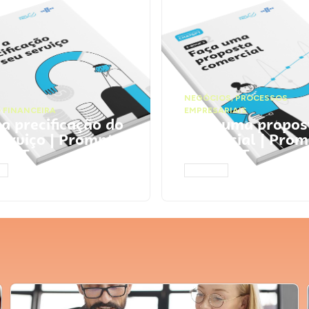
NEGÓCIOS
,
PROCESSOS
 FINANCEIRA
EMPRESARIAIS
 a precificação do
Faça uma propos
serviço | Prompts
comercial | Prom
tGPT
ChatGPT
AR
ACESSAR