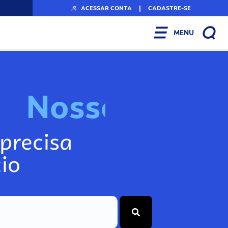
ACESSAR CONTA
|
CADASTRE-SE
MENU
N
o
s
s
o
s
I
n
f
o
g
precisa
io