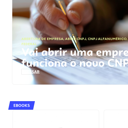
ABERTURA DE EMPRESA
,
ABRIR CNPJ
,
CNPJ ALFANUMÉRICO
FEDERAL
Vai abrir uma empr
funciona o novo CN
ACESSAR
EBOOKS