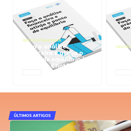
GESTÃO FINANCEIRA
Faça a análise
GESTÃO
financeira e atinja o
Faça
ponto de equilíbrio |
seu 
Prompts ChatGPT
Cha
ACESSAR
ACESS
ÚLTIMOS ARTIGOS