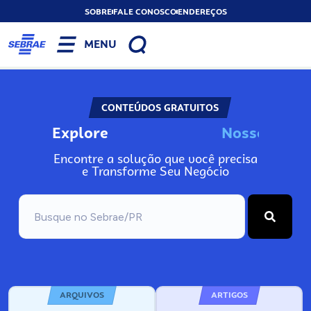
SOBRE
FALE CONOSCO
ENDEREÇOS
MENU
CONTEÚDOS GRATUITOS
Explore
N
o
s
s
o
s
A
Encontre a solução que você precisa
e Transforme Seu Negócio
ARQUIVOS
ARTIGOS