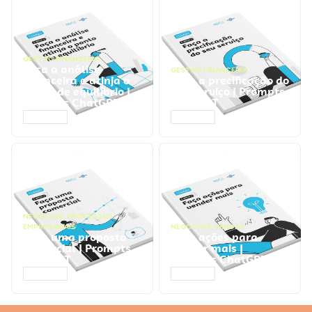
GESTÃO FINANCEIRA
Faça a análise
GESTÃO FINANCEIRA
financeira e atinja o
Faça a precificação do
ponto de equilíbrio |
seu serviço | Prompts
Prompts ChatGPT
ChatGPT
ACESSAR
ACESSAR
NEGÓCIOS
,
PROCESSOS
EMPRESARIAIS
NEGÓCIOS
,
VENDAS
Faça uma proposta
Faça ações para
comercial | Prompts
vender mais |
ChatGPT
Prompts ChatGPT
ACESSAR
ACESSAR