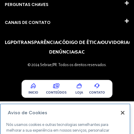
PERGUNTAS CHAVES​
CANAIS DE CONTATO
LGPD
TRANSPARÊNCIA
CÓDIGO DE ÉTICA
OUVIDORIA
DENÚNCIA
SAC
© 2024 Sebrae/PR. Todos os direitos reservados.
INICIO
CONTEÚDOS
LOJA
CONTATO
Aviso de Cookies
Nós usamos cookies e outras tecnologias semelhantes para
melhorar a sua experiência em nossos serviços, personalizar