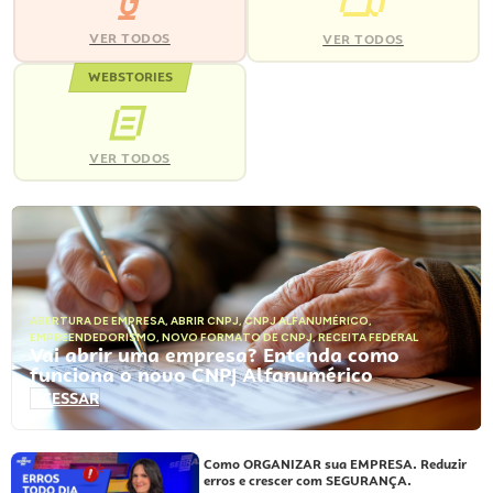
VER TODOS
VER TODOS
WEBSTORIES
VER TODOS
ABERTURA DE EMPRESA
,
ABRIR CNPJ
,
CNPJ ALFANUMÉRICO
,
EMPREENDEDORISMO
,
NOVO FORMATO DE CNPJ
,
RECEITA FEDERAL
Vai abrir uma empresa? Entenda como
funciona o novo CNPJ Alfanumérico
ACESSAR
Como ORGANIZAR sua EMPRESA. Reduzir
erros e crescer com SEGURANÇA.