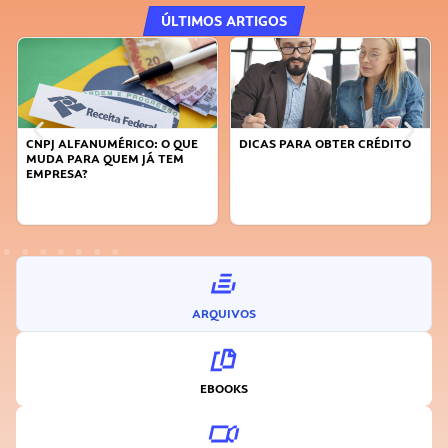
ÚLTIMOS ARTIGOS
PJ ALFANUMÉRICO: O QUE
DICAS PARA OBTER CRÉDITO
FAÇA A
DA PARA QUEM JÁ TEM
SUSTEN
PRESA?
INOVA
ARQUIVOS
EBOOKS