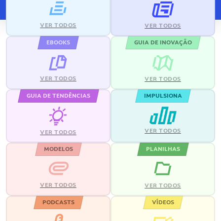
VER TODOS
VER TODOS
EBOOKS
GUIA DE INOVAÇÃO
VER TODOS
VER TODOS
GUIA DE TENDÊNCIAS
IMPULSIONA
VER TODOS
VER TODOS
MODELOS
PLANILHAS
VER TODOS
VER TODOS
PODCASTS
VÍDEOS