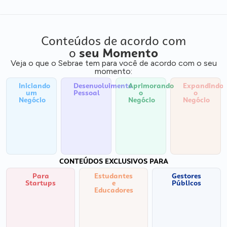
Conteúdos de acordo com
o
seu Momento
Veja o que o Sebrae tem para você de acordo com o seu
momento:
Iniciando
Desenvolvimento
Aprimorando
Expandindo
um
Pessoal
o
o
Negócio
Negócio
Negócio
CONTEÚDOS EXCLUSIVOS PARA
Para
Estudantes
Gestores
Startups
e
Públicos
Educadores