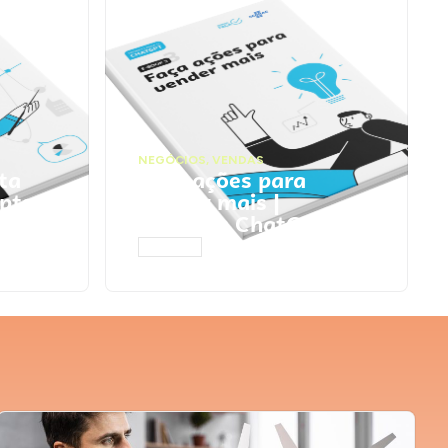
NEGÓCIOS
,
VENDAS
ta
Faça ações para
pts
vender mais |
Prompts ChatGPT
ACESSAR