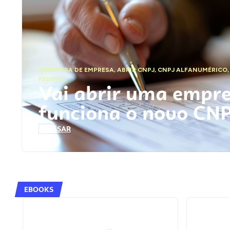
ABERTURA DE EMPRESA
,
ABRIR CNPJ
,
CNPJ ALFANUMÉRICO
FEDERAL
Vai abrir uma empr
funciona o novo CN
ACESSAR
EBOOKS