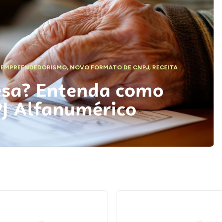
,
EMPREENDEDORISMO
,
NOVO FORMATO DE CNPJ
,
RECEITA
esa? Entenda como
PJ Alfanumérico