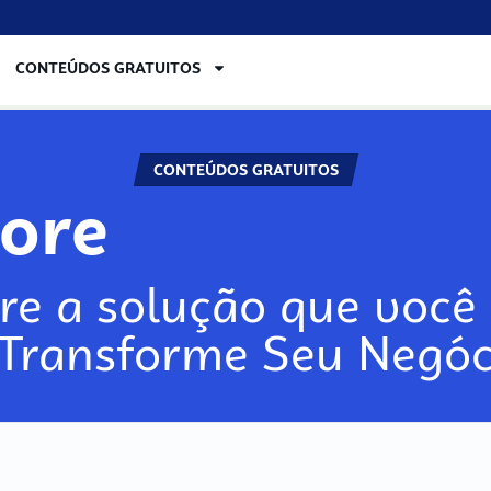
CONTEÚDOS GRATUITOS
CONTEÚDOS GRATUITOS
lore
re a solução que você 
 Transforme Seu Negóc