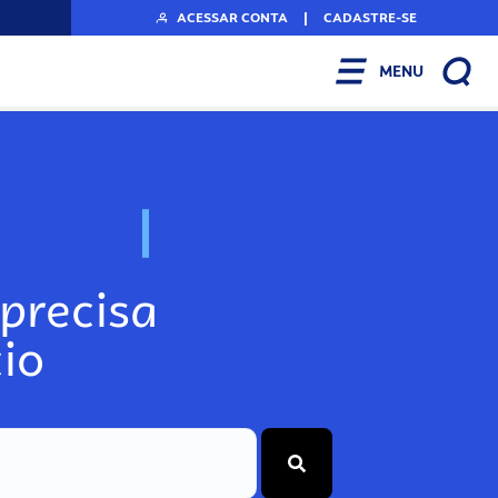
ACESSAR CONTA
|
CADASTRE-SE
MENU
N
o
s
s
o
s
A
r
precisa
io