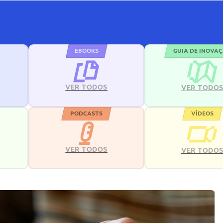
EBOOKS
GUIA DE INOVA
VER TODOS
VER TODO
PODCASTS
VÍDEOS
VER TODOS
VER TODO