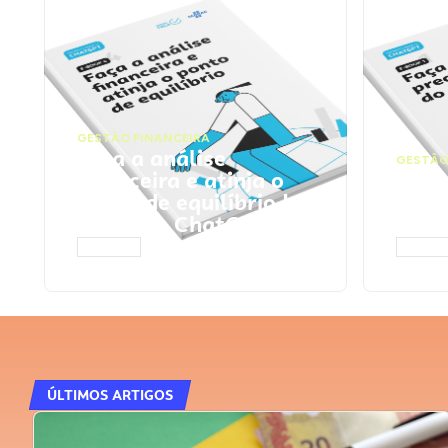
GESTÃO FINANCEIRA
Faça a análise
GESTÃO
financeira e atinja o
Faça
ponto de equilíbrio |
seu 
Prompts ChatGPT
Cha
ACESSAR
ACESS
ÚLTIMOS ARTIGOS