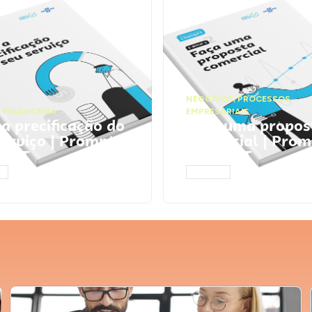
NEGÓCIOS
,
PROCESSOS
 FINANCEIRA
EMPRESARIAIS
 a precificação do
Faça uma propos
serviço | Prompts
comercial | Prom
tGPT
ChatGPT
AR
ACESSAR