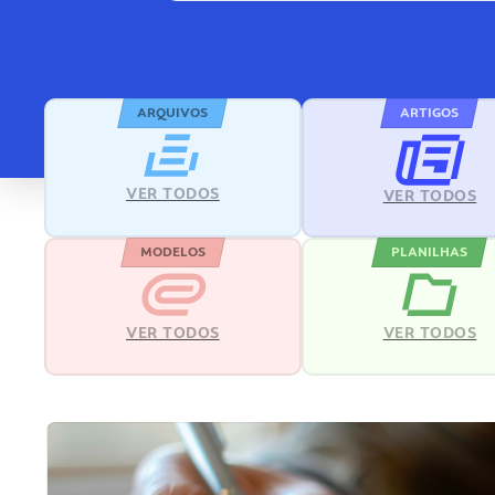
ARQUIVOS
ARTIGOS
VER TODOS
VER TODOS
MODELOS
PLANILHAS
VER TODOS
VER TODOS