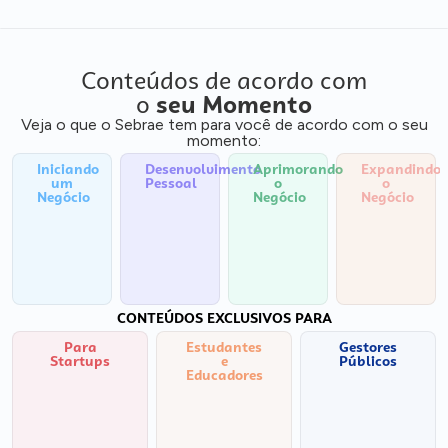
Conteúdos de acordo com
o
seu Momento
Veja o que o Sebrae tem para você de acordo com o seu
momento:
Iniciando
Desenvolvimento
Aprimorando
Expandindo
um
Pessoal
o
o
Negócio
Negócio
Negócio
CONTEÚDOS EXCLUSIVOS PARA
Para
Estudantes
Gestores
Startups
e
Públicos
Educadores