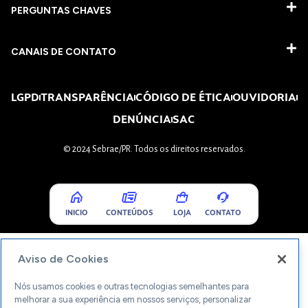
PERGUNTAS CHAVES​
CANAIS DE CONTATO
LGPD
TRANSPARÊNCIA
CÓDIGO DE ÉTICA
OUVIDORIA
DENÚNCIA
SAC
© 2024 Sebrae/PR. Todos os direitos reservados.
INICIO
CONTEÚDOS
LOJA
CONTATO
Aviso de Cookies
Nós usamos cookies e outras tecnologias semelhantes para
melhorar a sua experiência em nossos serviços, personalizar