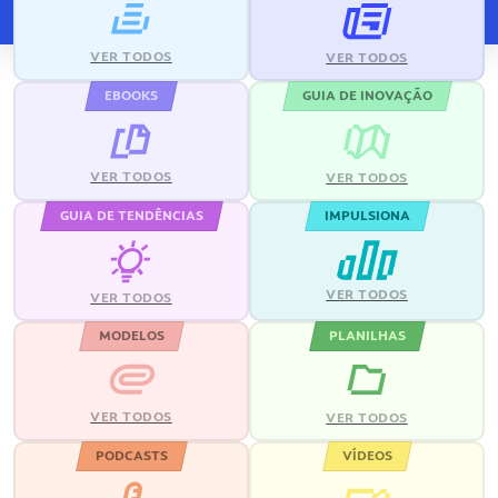
VER TODOS
VER TODOS
EBOOKS
GUIA DE INOVAÇÃO
VER TODOS
VER TODOS
GUIA DE TENDÊNCIAS
IMPULSIONA
VER TODOS
VER TODOS
MODELOS
PLANILHAS
VER TODOS
VER TODOS
PODCASTS
VÍDEOS