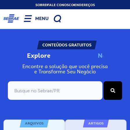
SOBRE
FALE CONOSCO
ENDEREÇOS
MENU
CONTEÚDOS GRATUITOS
Explore
N
o
s
s
o
s
P
o
Encontre a solução que você precisa
e Transforme Seu Negócio
ARQUIVOS
ARTIGOS