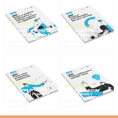
GESTÃO FINANCEIRA
Faça a análise
GESTÃO FINANCEIRA
financeira e atinja o
Faça a precificação do
ponto de equilíbrio |
seu serviço | Prompts
Prompts ChatGPT
ChatGPT
ACESSAR
ACESSAR
NEGÓCIOS
,
PROCESSOS
EMPRESARIAIS
NEGÓCIOS
,
VENDAS
Faça uma proposta
Faça ações para
comercial | Prompts
vender mais |
ChatGPT
Prompts ChatGPT
ACESSAR
ACESSAR