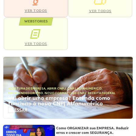
VER TODOS
VER TODOS
WEBSTORIES
VER TODOS
ABERTURA DE EMPRESA
,
ABRIR CNPJ
,
CNPJ ALFANUMÉRICO
,
EMPREENDEDORISMO
,
NOVO FORMATO DE CNPJ
,
RECEITA FEDERAL
Vai abrir uma empresa? Entenda como
funciona o novo CNPJ Alfanumérico
ACESSAR
Como ORGANIZAR sua EMPRESA. Reduzir
erros e crescer com SEGURANÇA.