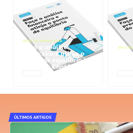
GESTÃO FINANCEIRA
Faça a análise
GESTÃO
financeira e atinja o
Faça
ponto de equilíbrio |
seu 
Prompts ChatGPT
Cha
ACESSAR
ACESS
ÚLTIMOS ARTIGOS