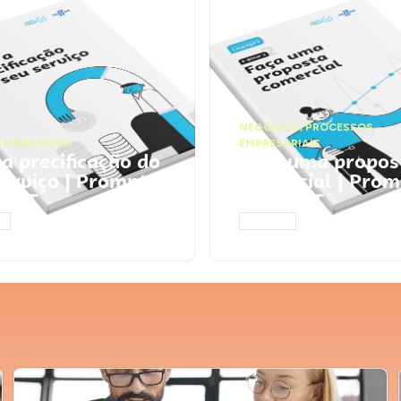
NEGÓCIOS
,
PROCESSOS
 FINANCEIRA
EMPRESARIAIS
 a precificação do
Faça uma propos
serviço | Prompts
comercial | Prom
tGPT
ChatGPT
AR
ACESSAR