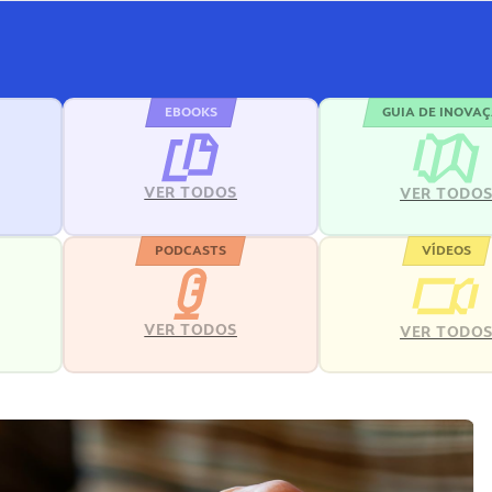
EBOOKS
GUIA DE INOVA
VER TODOS
VER TODO
PODCASTS
VÍDEOS
VER TODOS
VER TODO