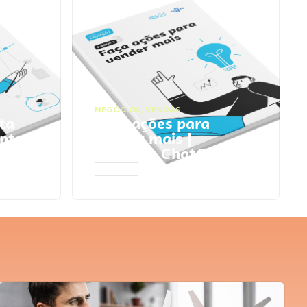
NEGÓCIOS
,
VENDAS
ta
Faça ações para
pts
vender mais |
Prompts ChatGPT
ACESSAR