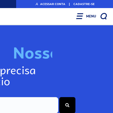
ACESSAR CONTA
|
CADASTRE-SE
MENU
N
o
s
s
o
s
I
n
f
o
g
precisa
io