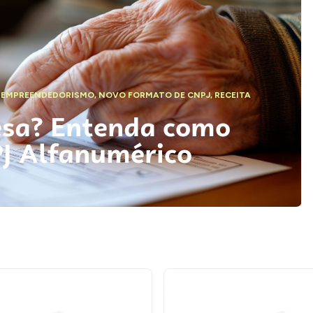
,
EMPREENDEDORISMO
,
NOVO FORMATO DE CNPJ
,
RECEITA
esa? Entenda como
PJ Alfanumérico