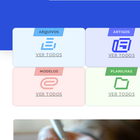
ARQUIVOS
ARTIGOS
VER TODOS
VER TODOS
MODELOS
PLANILHAS
VER TODOS
VER TODOS