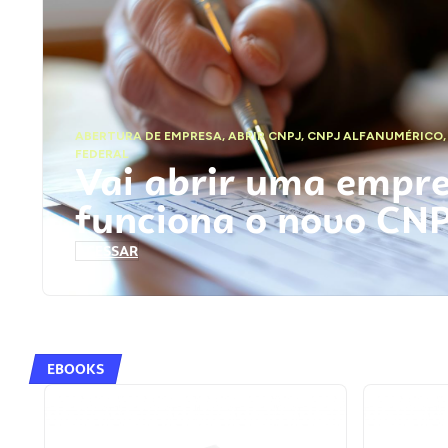
ABERTURA DE EMPRESA
,
ABRIR CNPJ
,
CNPJ ALFANUMÉRICO
FEDERAL
Vai abrir uma empr
funciona o novo CN
ACESSAR
EBOOKS