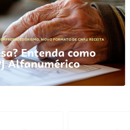
,
EMPREENDEDORISMO
,
NOVO FORMATO DE CNPJ
,
RECEITA
esa? Entenda como
PJ Alfanumérico