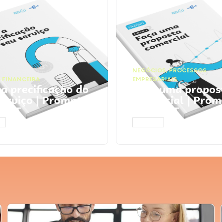
NEGÓCIOS
,
PROCESSOS
 FINANCEIRA
EMPRESARIAIS
 a precificação do
Faça uma propos
serviço | Prompts
comercial | Prom
tGPT
ChatGPT
AR
ACESSAR