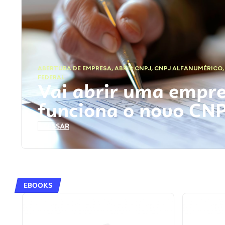
ABERTURA DE EMPRESA
,
ABRIR CNPJ
,
CNPJ ALFANUMÉRICO
FEDERAL
Vai abrir uma empr
funciona o novo CN
ACESSAR
EBOOKS