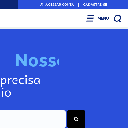
ACESSAR CONTA
|
CADASTRE-SE
MENU
N
o
s
s
o
s
A
r
precisa
io