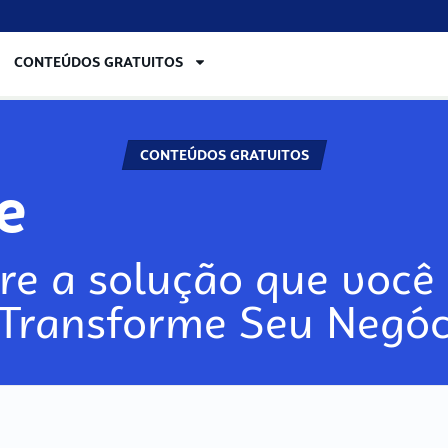
CONTEÚDOS GRATUITOS
CONTEÚDOS GRATUITOS
lore
re a solução que você 
 Transforme Seu Negóc