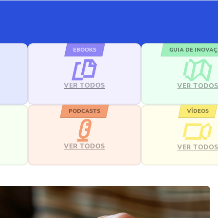
EBOOKS
GUIA DE INOVA
VER TODOS
VER TODO
PODCASTS
VÍDEOS
VER TODOS
VER TODO