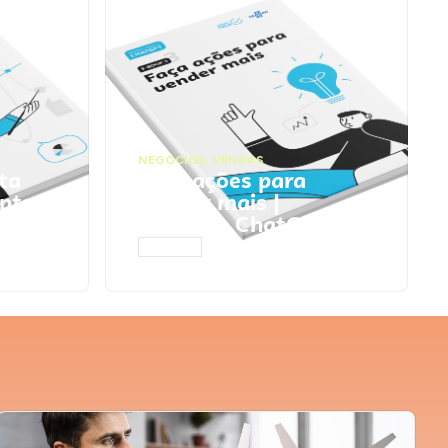
NEGÓCIOS
,
VENDAS
ta
Faça ações para
pts
vender mais |
Prompts ChatGPT
ACESSAR