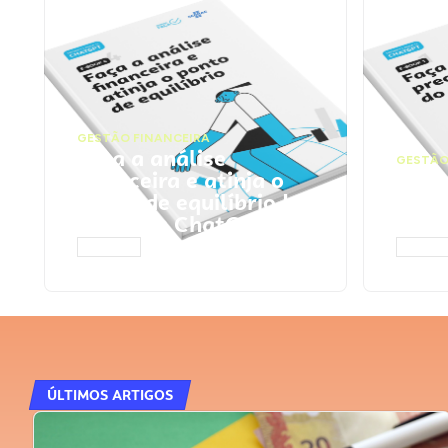
GESTÃO FINANCEIRA
Faça a análise
GESTÃO
financeira e atinja o
Faça
ponto de equilíbrio |
seu 
Prompts ChatGPT
Cha
ACESSAR
ACESS
ÚLTIMOS ARTIGOS