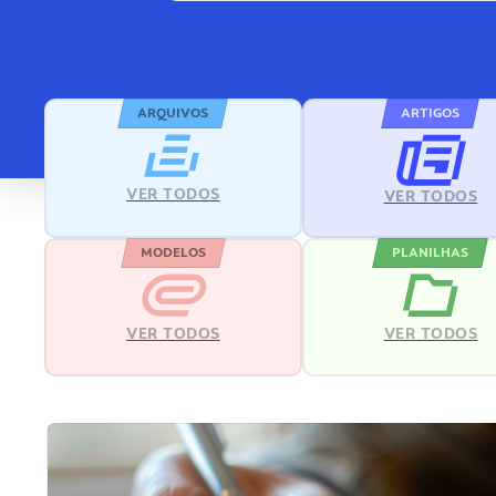
ARQUIVOS
ARTIGOS
VER TODOS
VER TODOS
MODELOS
PLANILHAS
VER TODOS
VER TODOS