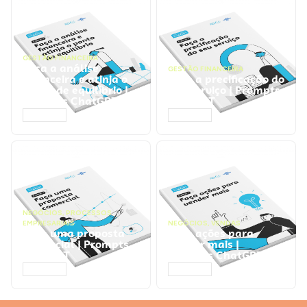
GESTÃO FINANCEIRA
Faça a análise
GESTÃO FINANCEIRA
financeira e atinja o
Faça a precificação do
ponto de equilíbrio |
seu serviço | Prompts
Prompts ChatGPT
ChatGPT
ACESSAR
ACESSAR
NEGÓCIOS
,
PROCESSOS
EMPRESARIAIS
NEGÓCIOS
,
VENDAS
Faça uma proposta
Faça ações para
comercial | Prompts
vender mais |
ChatGPT
Prompts ChatGPT
ACESSAR
ACESSAR