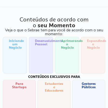
Conteúdos de acordo com
o
seu Momento
Veja o que o Sebrae tem para você de acordo com o seu
momento:
Iniciando
Desenvolvimento
Aprimorando
Expandindo
um
Pessoal
o
o
Negócio
Negócio
Negócio
CONTEÚDOS EXCLUSIVOS PARA
Para
Estudantes
Gestores
Startups
e
Públicos
Educadores