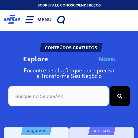
SOBRE
FALE CONOSCO
ENDEREÇOS
MENU
CONTEÚDOS GRATUITOS
Explore
N
o
s
s
o
s
I
n
f
Encontre a solução que você precisa
e Transforme Seu Negócio
ARQUIVOS
ARTIGOS