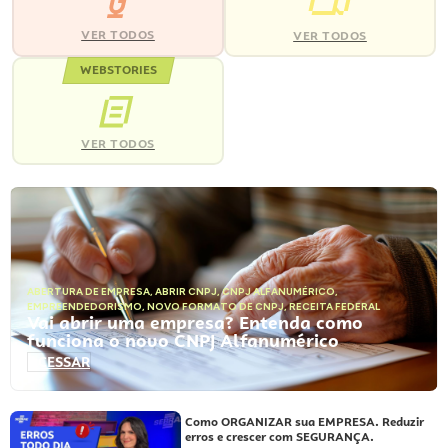
VER TODOS
VER TODOS
WEBSTORIES
VER TODOS
ABERTURA DE EMPRESA
,
ABRIR CNPJ
,
CNPJ ALFANUMÉRICO
,
EMPREENDEDORISMO
,
NOVO FORMATO DE CNPJ
,
RECEITA FEDERAL
Vai abrir uma empresa? Entenda como
funciona o novo CNPJ Alfanumérico
ACESSAR
Como ORGANIZAR sua EMPRESA. Reduzir
erros e crescer com SEGURANÇA.