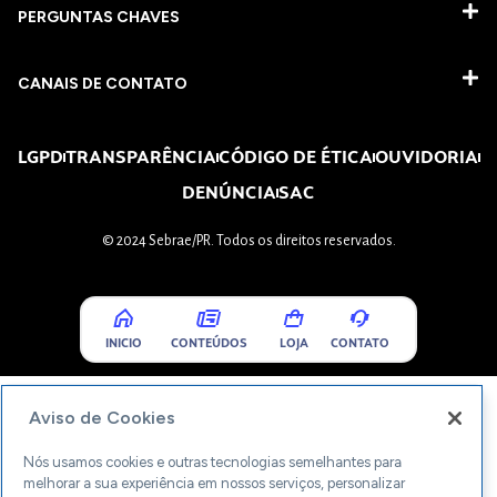
PERGUNTAS CHAVES​
CANAIS DE CONTATO
LGPD
TRANSPARÊNCIA
CÓDIGO DE ÉTICA
OUVIDORIA
DENÚNCIA
SAC
© 2024 Sebrae/PR. Todos os direitos reservados.
INICIO
CONTEÚDOS
LOJA
CONTATO
Aviso de Cookies
Nós usamos cookies e outras tecnologias semelhantes para
melhorar a sua experiência em nossos serviços, personalizar