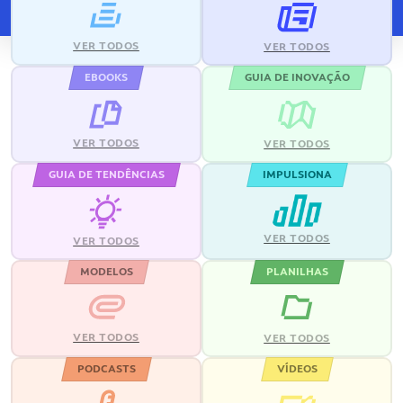
VER TODOS
VER TODOS
EBOOKS
GUIA DE INOVAÇÃO
VER TODOS
VER TODOS
GUIA DE TENDÊNCIAS
IMPULSIONA
VER TODOS
VER TODOS
MODELOS
PLANILHAS
VER TODOS
VER TODOS
PODCASTS
VÍDEOS