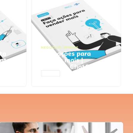
NEGÓCIOS
,
VENDAS
ta
Faça ações para
pts
vender mais |
Prompts ChatGPT
ACESSAR