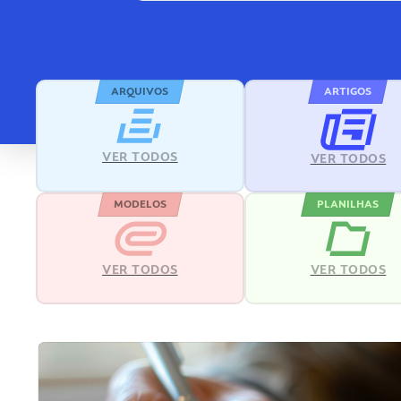
ARQUIVOS
ARTIGOS
VER TODOS
VER TODOS
MODELOS
PLANILHAS
VER TODOS
VER TODOS