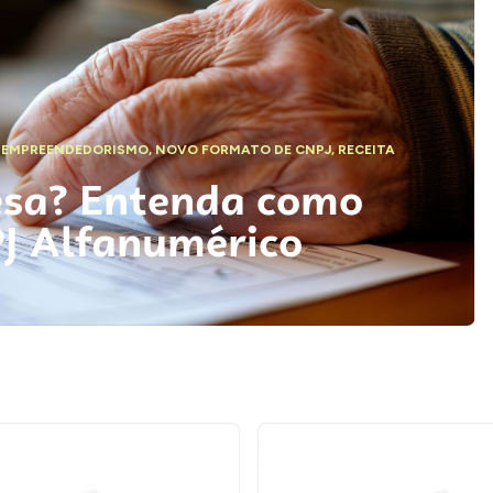
,
EMPREENDEDORISMO
,
NOVO FORMATO DE CNPJ
,
RECEITA
esa? Entenda como
PJ Alfanumérico