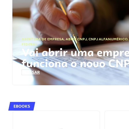
ABERTURA DE EMPRESA
,
ABRIR CNPJ
,
CNPJ ALFANUMÉRICO
FEDERAL
Vai abrir uma empr
funciona o novo CN
ACESSAR
EBOOKS