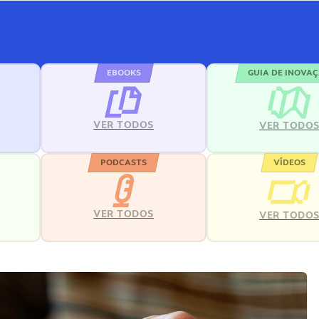
EBOOKS
GUIA DE INOVA
VER TODOS
VER TODO
PODCASTS
VÍDEOS
VER TODOS
VER TODO