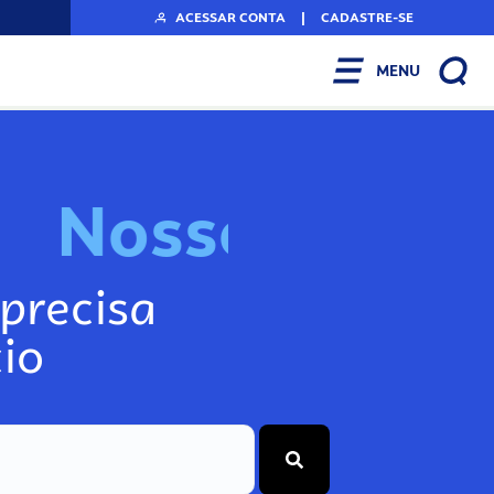
ACESSAR CONTA
|
CADASTRE-SE
MENU
N
o
s
s
o
s
I
n
f
precisa
io