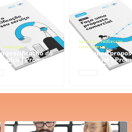
NEGÓCIOS
,
PROCESSOS
 FINANCEIRA
EMPRESARIAIS
 a precificação do
Faça uma propos
serviço | Prompts
comercial | Prom
tGPT
ChatGPT
AR
ACESSAR