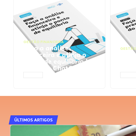
GESTÃO FINANCEIRA
Faça a análise
GESTÃO
financeira e atinja o
Faça
ponto de equilíbrio |
seu 
Prompts ChatGPT
Cha
ACESSAR
ACESS
ÚLTIMOS ARTIGOS