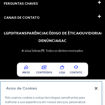
PERGUNTAS CHAVES​
CANAIS DE CONTATO
LGPD
TRANSPARÊNCIA
CÓDIGO DE ÉTICA
OUVIDORIA
DENÚNCIA
SAC
© 2024 Sebrae/PR. Todos os direitos reservados.
INICIO
CONTEÚDOS
LOJA
CONTATO
Aviso de Cookies
Nós usamos cookies e outras tecnologias semelhantes para
melhorar a sua experiência em nossos serviços, personalizar