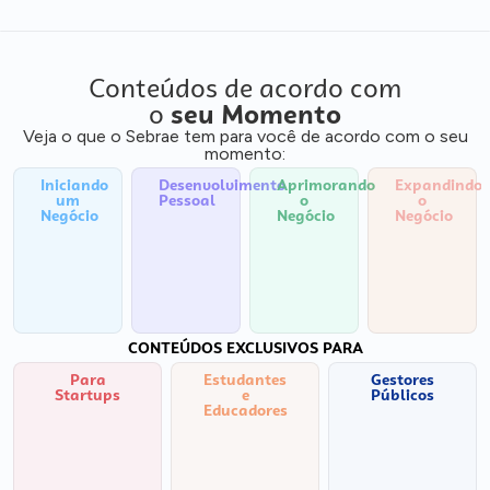
Conteúdos de acordo com
o
seu Momento
Veja o que o Sebrae tem para você de acordo com o seu
momento:
Iniciando
Desenvolvimento
Aprimorando
Expandindo
um
Pessoal
o
o
Negócio
Negócio
Negócio
CONTEÚDOS EXCLUSIVOS PARA
Para
Estudantes
Gestores
Startups
e
Públicos
Educadores