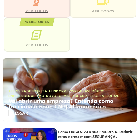
VER TODOS
VER TODOS
WEBSTORIES
VER TODOS
ABERTURA DE EMPRESA
,
ABRIR CNPJ
,
CNPJ ALFANUMÉRICO
,
EMPREENDEDORISMO
,
NOVO FORMATO DE CNPJ
,
RECEITA FEDERAL
Vai abrir uma empresa? Entenda como
funciona o novo CNPJ Alfanumérico
ACESSAR
Como ORGANIZAR sua EMPRESA. Reduzir
erros e crescer com SEGURANÇA.