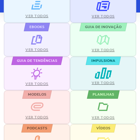
VER TODOS
VER TODOS
EBOOKS
GUIA DE INOVAÇÃO
VER TODOS
VER TODOS
GUIA DE TENDÊNCIAS
IMPULSIONA
VER TODOS
VER TODOS
MODELOS
PLANILHAS
VER TODOS
VER TODOS
PODCASTS
VÍDEOS