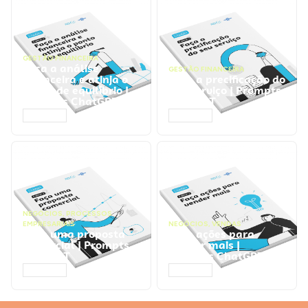
GESTÃO FINANCEIRA
Faça a análise
GESTÃO FINANCEIRA
financeira e atinja o
Faça a precificação do
ponto de equilíbrio |
seu serviço | Prompts
Prompts ChatGPT
ChatGPT
ACESSAR
ACESSAR
NEGÓCIOS
,
PROCESSOS
EMPRESARIAIS
NEGÓCIOS
,
VENDAS
Faça uma proposta
Faça ações para
comercial | Prompts
vender mais |
ChatGPT
Prompts ChatGPT
ACESSAR
ACESSAR