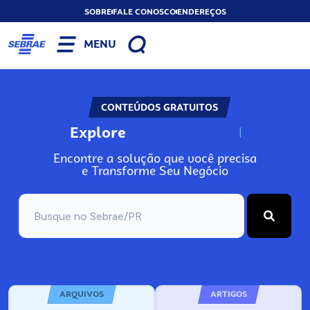
SOBRE
FALE CONOSCO
ENDEREÇOS
MENU
CONTEÚDOS GRATUITOS
Explore
N
o
s
s
o
s
A
Encontre a solução que você precisa
e Transforme Seu Negócio
ARQUIVOS
ARTIGOS