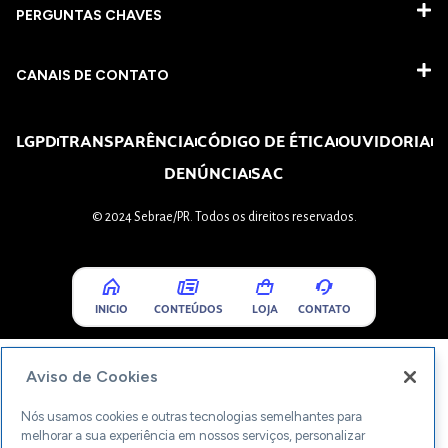
PERGUNTAS CHAVES​
CANAIS DE CONTATO
LGPD
TRANSPARÊNCIA
CÓDIGO DE ÉTICA
OUVIDORIA
DENÚNCIA
SAC
© 2024 Sebrae/PR. Todos os direitos reservados.
INICIO
CONTEÚDOS
LOJA
CONTATO
Aviso de Cookies
Nós usamos cookies e outras tecnologias semelhantes para
melhorar a sua experiência em nossos serviços, personalizar