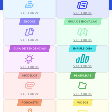
VER TODOS
VER TODOS
EBOOKS
GUIA DE INOVAÇÃO
VER TODOS
VER TODOS
GUIA DE TENDÊNCIAS
IMPULSIONA
VER TODOS
VER TODOS
MODELOS
PLANILHAS
VER TODOS
VER TODOS
PODCASTS
VÍDEOS