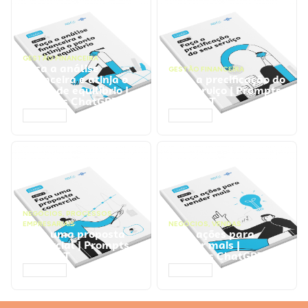
GESTÃO FINANCEIRA
Faça a análise
GESTÃO FINANCEIRA
financeira e atinja o
Faça a precificação do
ponto de equilíbrio |
seu serviço | Prompts
Prompts ChatGPT
ChatGPT
ACESSAR
ACESSAR
NEGÓCIOS
,
PROCESSOS
EMPRESARIAIS
NEGÓCIOS
,
VENDAS
Faça uma proposta
Faça ações para
comercial | Prompts
vender mais |
ChatGPT
Prompts ChatGPT
ACESSAR
ACESSAR