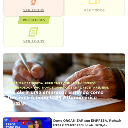
VER TODOS
VER TODOS
WEBSTORIES
VER TODOS
ABERTURA DE EMPRESA
,
ABRIR CNPJ
,
CNPJ ALFANUMÉRICO
,
EMPREENDEDORISMO
,
NOVO FORMATO DE CNPJ
,
RECEITA FEDERAL
Vai abrir uma empresa? Entenda como
funciona o novo CNPJ Alfanumérico
ACESSAR
Como ORGANIZAR sua EMPRESA. Reduzir
erros e crescer com SEGURANÇA.