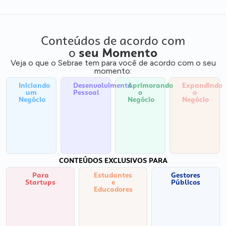
Conteúdos de acordo com
o
seu Momento
Veja o que o Sebrae tem para você de acordo com o seu
momento:
Iniciando
Desenvolvimento
Aprimorando
Expandindo
um
Pessoal
o
o
Negócio
Negócio
Negócio
CONTEÚDOS EXCLUSIVOS PARA
Para
Estudantes
Gestores
Startups
e
Públicos
Educadores