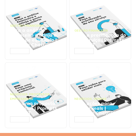
GESTÃO FINANCEIRA
Faça a análise
GESTÃO FINANCEIRA
financeira e atinja o
Faça a precificação do
ponto de equilíbrio |
seu serviço | Prompts
Prompts ChatGPT
ChatGPT
ACESSAR
ACESSAR
NEGÓCIOS
,
PROCESSOS
EMPRESARIAIS
NEGÓCIOS
,
VENDAS
Faça uma proposta
Faça ações para
comercial | Prompts
vender mais |
ChatGPT
Prompts ChatGPT
ACESSAR
ACESSAR