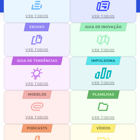
VER TODOS
VER TODOS
EBOOKS
GUIA DE INOVAÇÃO
VER TODOS
VER TODOS
GUIA DE TENDÊNCIAS
IMPULSIONA
VER TODOS
VER TODOS
MODELOS
PLANILHAS
VER TODOS
VER TODOS
PODCASTS
VÍDEOS