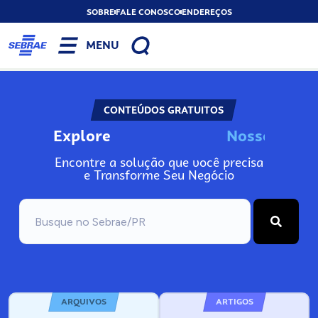
SOBRE
FALE CONOSCO
ENDEREÇOS
MENU
CONTEÚDOS GRATUITOS
Explore
N
o
s
s
o
s
I
n
f
Encontre a solução que você precisa
e Transforme Seu Negócio
ARQUIVOS
ARTIGOS