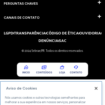
PERGUNTAS CHAVES​
CANAIS DE CONTATO
LGPD
TRANSPARÊNCIA
CÓDIGO DE ÉTICA
OUVIDORIA
DENÚNCIA
SAC
© 2024 Sebrae/PR. Todos os direitos reservados.
INICIO
CONTEÚDOS
LOJA
CONTATO
Aviso de Cookies
Nós usamos cookies e outras tecnologias semelhantes para
melhorar a sua experiência em nossos serviços, personalizar