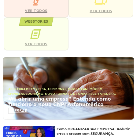
VER TODOS
VER TODOS
WEBSTORIES
VER TODOS
ABERTURA DE EMPRESA
,
ABRIR CNPJ
,
CNPJ ALFANUMÉRICO
,
EMPREENDEDORISMO
,
NOVO FORMATO DE CNPJ
,
RECEITA FEDERAL
Vai abrir uma empresa? Entenda como
funciona o novo CNPJ Alfanumérico
ACESSAR
Como ORGANIZAR sua EMPRESA. Reduzir
erros e crescer com SEGURANÇA.