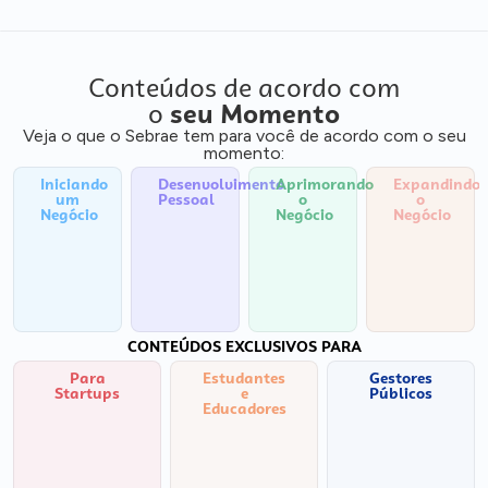
Conteúdos de acordo com
o
seu Momento
Veja o que o Sebrae tem para você de acordo com o seu
momento:
Iniciando
Desenvolvimento
Aprimorando
Expandindo
um
Pessoal
o
o
Negócio
Negócio
Negócio
CONTEÚDOS EXCLUSIVOS PARA
Para
Estudantes
Gestores
Startups
e
Públicos
Educadores