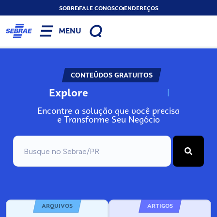
SOBRE
FALE CONOSCO
ENDEREÇOS
MENU
CONTEÚDOS GRATUITOS
Explore
N
o
s
s
o
s
A
Encontre a solução que você precisa
e Transforme Seu Negócio
ARQUIVOS
ARTIGOS