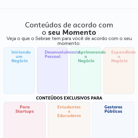
Conteúdos de acordo com
o
seu Momento
Veja o que o Sebrae tem para você de acordo com o seu
momento:
Iniciando
Desenvolvimento
Aprimorando
Expandindo
um
Pessoal
o
o
Negócio
Negócio
Negócio
CONTEÚDOS EXCLUSIVOS PARA
Para
Estudantes
Gestores
Startups
e
Públicos
Educadores