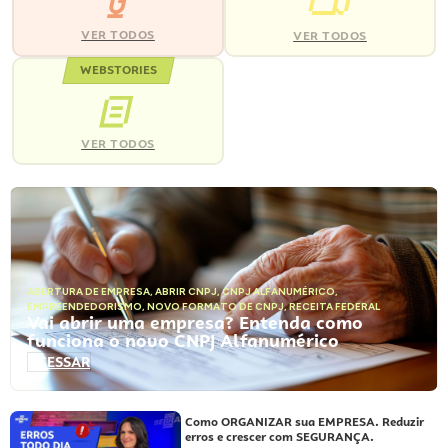
VER TODOS
VER TODOS
WEBSTORIES
VER TODOS
ABERTURA DE EMPRESA
,
ABRIR CNPJ
,
CNPJ ALFANUMÉRICO
,
EMPREENDEDORISMO
,
NOVO FORMATO DE CNPJ
,
RECEITA FEDERAL
Vai abrir uma empresa? Entenda como
funciona o novo CNPJ Alfanumérico
ACESSAR
Como ORGANIZAR sua EMPRESA. Reduzir
erros e crescer com SEGURANÇA.