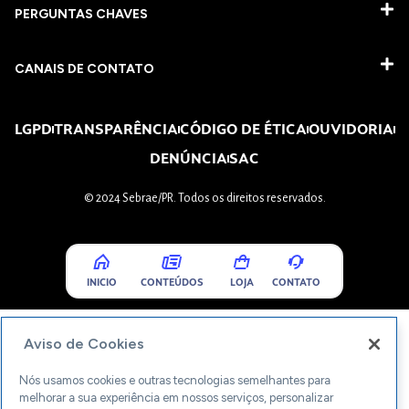
PERGUNTAS CHAVES​
CANAIS DE CONTATO
LGPD
TRANSPARÊNCIA
CÓDIGO DE ÉTICA
OUVIDORIA
DENÚNCIA
SAC
© 2024 Sebrae/PR. Todos os direitos reservados.
INICIO
CONTEÚDOS
LOJA
CONTATO
Aviso de Cookies
Nós usamos cookies e outras tecnologias semelhantes para
melhorar a sua experiência em nossos serviços, personalizar