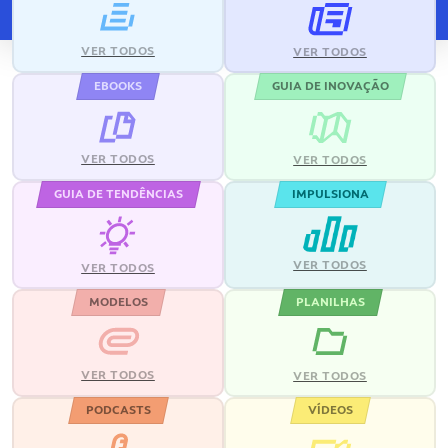
VER TODOS
VER TODOS
EBOOKS
GUIA DE INOVAÇÃO
VER TODOS
VER TODOS
GUIA DE TENDÊNCIAS
IMPULSIONA
VER TODOS
VER TODOS
MODELOS
PLANILHAS
VER TODOS
VER TODOS
PODCASTS
VÍDEOS