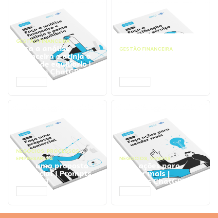
GESTÃO FINANCEIRA
Faça a análise
GESTÃO FINANCEIRA
financeira e atinja o
Faça a precificação do
ponto de equilíbrio |
seu serviço | Prompts
Prompts ChatGPT
ChatGPT
ACESSAR
ACESSAR
NEGÓCIOS
,
PROCESSOS
EMPRESARIAIS
NEGÓCIOS
,
VENDAS
Faça uma proposta
Faça ações para
comercial | Prompts
vender mais |
ChatGPT
Prompts ChatGPT
ACESSAR
ACESSAR