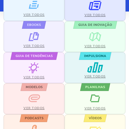
VER TODOS
VER TODOS
EBOOKS
GUIA DE INOVAÇÃO
VER TODOS
VER TODOS
GUIA DE TENDÊNCIAS
IMPULSIONA
VER TODOS
VER TODOS
MODELOS
PLANILHAS
VER TODOS
VER TODOS
PODCASTS
VÍDEOS