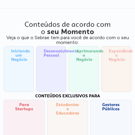
Conteúdos de acordo com
o
seu Momento
Veja o que o Sebrae tem para você de acordo com o seu
momento:
Iniciando
Desenvolvimento
Aprimorando
Expandindo
um
Pessoal
o
o
Negócio
Negócio
Negócio
CONTEÚDOS EXCLUSIVOS PARA
Para
Estudantes
Gestores
Startups
e
Públicos
Educadores