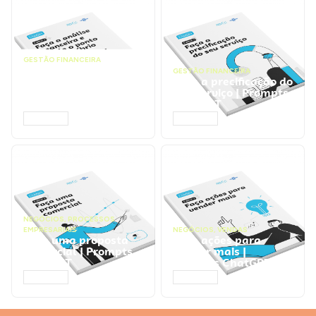
GESTÃO FINANCEIRA
Faça a análise
GESTÃO FINANCEIRA
financeira e atinja o
Faça a precificação do
ponto de equilíbrio |
seu serviço | Prompts
Prompts ChatGPT
ChatGPT
ACESSAR
ACESSAR
NEGÓCIOS
,
PROCESSOS
EMPRESARIAIS
NEGÓCIOS
,
VENDAS
Faça uma proposta
Faça ações para
comercial | Prompts
vender mais |
ChatGPT
Prompts ChatGPT
ACESSAR
ACESSAR