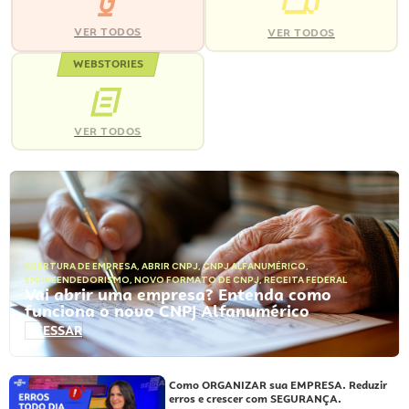
VER TODOS
VER TODOS
WEBSTORIES
VER TODOS
ABERTURA DE EMPRESA
,
ABRIR CNPJ
,
CNPJ ALFANUMÉRICO
,
EMPREENDEDORISMO
,
NOVO FORMATO DE CNPJ
,
RECEITA FEDERAL
Vai abrir uma empresa? Entenda como
funciona o novo CNPJ Alfanumérico
ACESSAR
Como ORGANIZAR sua EMPRESA. Reduzir
erros e crescer com SEGURANÇA.