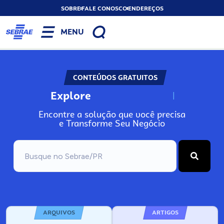
SOBRE
FALE CONOSCO
ENDEREÇOS
MENU
CONTEÚDOS GRATUITOS
Explore
N
o
s
s
o
s
A
Encontre a solução que você precisa
e Transforme Seu Negócio
ARQUIVOS
ARTIGOS