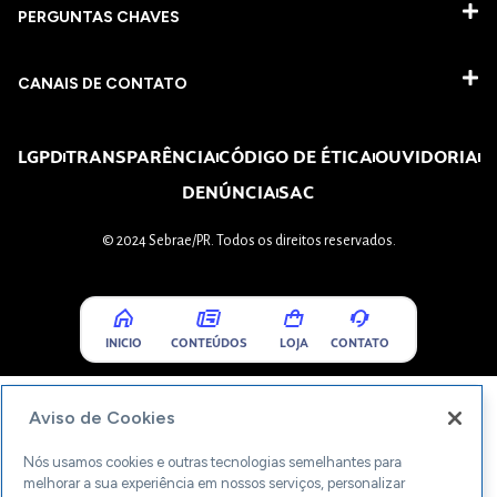
PERGUNTAS CHAVES​
CANAIS DE CONTATO
LGPD
TRANSPARÊNCIA
CÓDIGO DE ÉTICA
OUVIDORIA
DENÚNCIA
SAC
© 2024 Sebrae/PR. Todos os direitos reservados.
INICIO
CONTEÚDOS
LOJA
CONTATO
Aviso de Cookies
Nós usamos cookies e outras tecnologias semelhantes para
melhorar a sua experiência em nossos serviços, personalizar