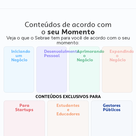
Conteúdos de acordo com
o
seu Momento
Veja o que o Sebrae tem para você de acordo com o seu
momento:
Iniciando
Desenvolvimento
Aprimorando
Expandindo
um
Pessoal
o
o
Negócio
Negócio
Negócio
CONTEÚDOS EXCLUSIVOS PARA
Para
Estudantes
Gestores
Startups
e
Públicos
Educadores