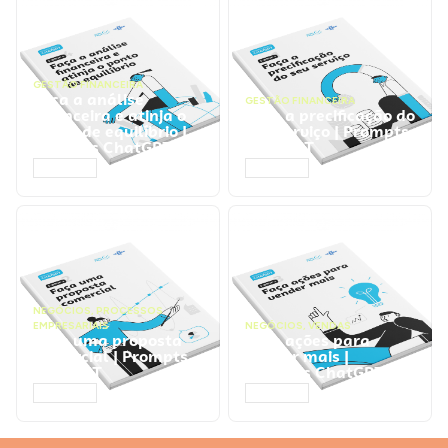
GESTÃO FINANCEIRA
Faça a análise
GESTÃO FINANCEIRA
financeira e atinja o
Faça a precificação do
ponto de equilíbrio |
seu serviço | Prompts
Prompts ChatGPT
ChatGPT
ACESSAR
ACESSAR
NEGÓCIOS
,
PROCESSOS
EMPRESARIAIS
NEGÓCIOS
,
VENDAS
Faça uma proposta
Faça ações para
comercial | Prompts
vender mais |
ChatGPT
Prompts ChatGPT
ACESSAR
ACESSAR