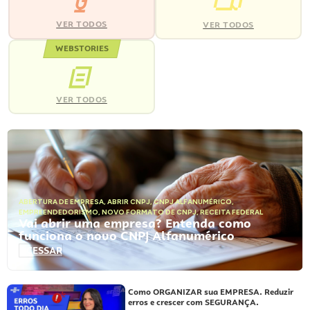
VER TODOS
VER TODOS
WEBSTORIES
VER TODOS
ABERTURA DE EMPRESA
,
ABRIR CNPJ
,
CNPJ ALFANUMÉRICO
,
EMPREENDEDORISMO
,
NOVO FORMATO DE CNPJ
,
RECEITA FEDERAL
Vai abrir uma empresa? Entenda como
funciona o novo CNPJ Alfanumérico
ACESSAR
Como ORGANIZAR sua EMPRESA. Reduzir
erros e crescer com SEGURANÇA.