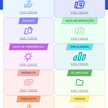
VER TODOS
VER TODOS
EBOOKS
GUIA DE INOVAÇÃO
VER TODOS
VER TODOS
GUIA DE TENDÊNCIAS
IMPULSIONA
VER TODOS
VER TODOS
MODELOS
PLANILHAS
VER TODOS
VER TODOS
PODCASTS
VÍDEOS