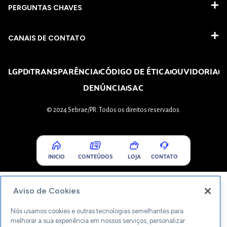
PERGUNTAS CHAVES​
CANAIS DE CONTATO
LGPD
TRANSPARÊNCIA
CÓDIGO DE ÉTICA
OUVIDORIA
DENÚNCIA
SAC
© 2024 Sebrae/PR. Todos os direitos reservados.
INICIO
CONTEÚDOS
LOJA
CONTATO
Aviso de Cookies
Nós usamos cookies e outras tecnologias semelhantes para
melhorar a sua experiência em nossos serviços, personalizar