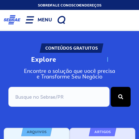
SOBRE
FALE CONOSCO
ENDEREÇOS
MENU
CONTEÚDOS GRATUITOS
Explore
N
o
s
s
o
s
A
Encontre a solução que você precisa
e Transforme Seu Negócio
ARQUIVOS
ARTIGOS