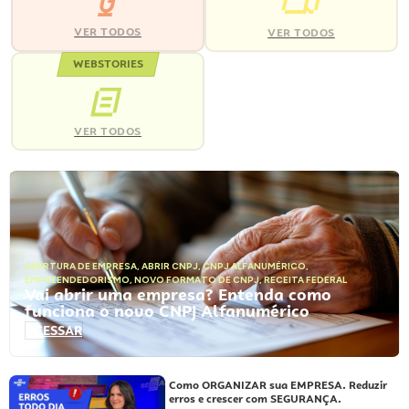
VER TODOS
VER TODOS
WEBSTORIES
VER TODOS
ABERTURA DE EMPRESA
,
ABRIR CNPJ
,
CNPJ ALFANUMÉRICO
,
EMPREENDEDORISMO
,
NOVO FORMATO DE CNPJ
,
RECEITA FEDERAL
Vai abrir uma empresa? Entenda como
funciona o novo CNPJ Alfanumérico
ACESSAR
Como ORGANIZAR sua EMPRESA. Reduzir
erros e crescer com SEGURANÇA.