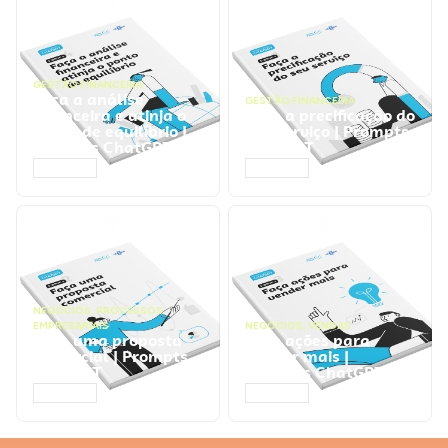
GESTÃO FINANCEIRA
Faça a análise
GESTÃO FINANCEIRA
financeira e atinja o
Faça a precificação do
ponto de equilíbrio |
seu serviço | Prompts
Prompts ChatGPT
ChatGPT
ACESSAR
ACESSAR
NEGÓCIOS
,
PROCESSOS
EMPRESARIAIS
NEGÓCIOS
,
VENDAS
Faça uma proposta
Faça ações para
comercial | Prompts
vender mais |
ChatGPT
Prompts ChatGPT
ACESSAR
ACESSAR