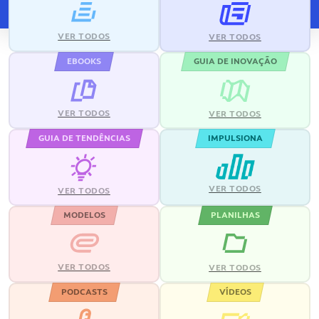
VER TODOS
VER TODOS
EBOOKS
GUIA DE INOVAÇÃO
VER TODOS
VER TODOS
GUIA DE TENDÊNCIAS
IMPULSIONA
VER TODOS
VER TODOS
MODELOS
PLANILHAS
VER TODOS
VER TODOS
PODCASTS
VÍDEOS