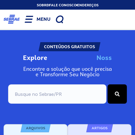
SOBRE
FALE CONOSCO
ENDEREÇOS
MENU
CONTEÚDOS GRATUITOS
Explore
N
o
s
s
o
s
A
Encontre a solução que você precisa
e Transforme Seu Negócio
ARQUIVOS
ARTIGOS