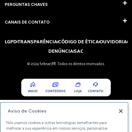
PERGUNTAS CHAVES​
CANAIS DE CONTATO
LGPD
TRANSPARÊNCIA
CÓDIGO DE ÉTICA
OUVIDORIA
DENÚNCIA
SAC
© 2024 Sebrae/PR. Todos os direitos reservados.
INICIO
CONTEÚDOS
LOJA
CONTATO
Aviso de Cookies
Nós usamos cookies e outras tecnologias semelhantes para
melhorar a sua experiência em nossos serviços, personalizar