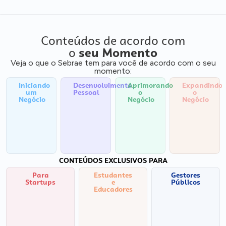
Conteúdos de acordo com
o
seu Momento
Veja o que o Sebrae tem para você de acordo com o seu
momento:
Iniciando
Desenvolvimento
Aprimorando
Expandindo
um
Pessoal
o
o
Negócio
Negócio
Negócio
CONTEÚDOS EXCLUSIVOS PARA
Para
Estudantes
Gestores
Startups
e
Públicos
Educadores