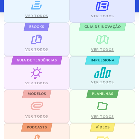
VER TODOS
VER TODOS
EBOOKS
GUIA DE INOVAÇÃO
VER TODOS
VER TODOS
GUIA DE TENDÊNCIAS
IMPULSIONA
VER TODOS
VER TODOS
MODELOS
PLANILHAS
VER TODOS
VER TODOS
PODCASTS
VÍDEOS