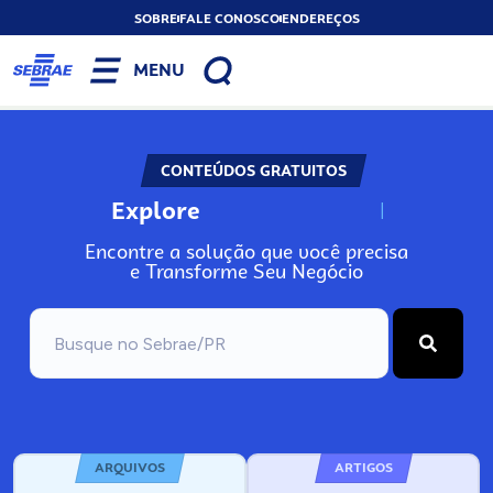
SOBRE
FALE CONOSCO
ENDEREÇOS
MENU
CONTEÚDOS GRATUITOS
Explore
N
o
s
s
o
s
A
Encontre a solução que você precisa
e Transforme Seu Negócio
ARQUIVOS
ARTIGOS