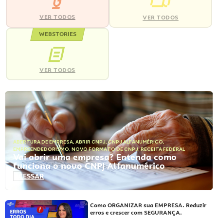
VER TODOS
VER TODOS
WEBSTORIES
VER TODOS
ABERTURA DE EMPRESA
,
ABRIR CNPJ
,
CNPJ ALFANUMÉRICO
,
EMPREENDEDORISMO
,
NOVO FORMATO DE CNPJ
,
RECEITA FEDERAL
Vai abrir uma empresa? Entenda como
funciona o novo CNPJ Alfanumérico
ACESSAR
Como ORGANIZAR sua EMPRESA. Reduzir
erros e crescer com SEGURANÇA.