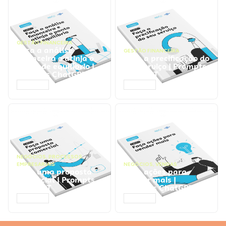
GESTÃO FINANCEIRA
Faça a análise
GESTÃO FINANCEIRA
financeira e atinja o
Faça a precificação do
ponto de equilíbrio |
seu serviço | Prompts
Prompts ChatGPT
ChatGPT
ACESSAR
ACESSAR
NEGÓCIOS
,
PROCESSOS
EMPRESARIAIS
NEGÓCIOS
,
VENDAS
Faça uma proposta
Faça ações para
comercial | Prompts
vender mais |
ChatGPT
Prompts ChatGPT
ACESSAR
ACESSAR