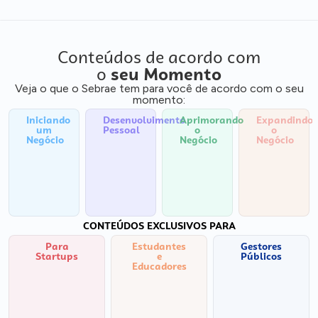
Conteúdos de acordo com
o
seu Momento
Veja o que o Sebrae tem para você de acordo com o seu
momento:
Iniciando
Desenvolvimento
Aprimorando
Expandindo
um
Pessoal
o
o
Negócio
Negócio
Negócio
CONTEÚDOS EXCLUSIVOS PARA
Para
Estudantes
Gestores
Startups
e
Públicos
Educadores