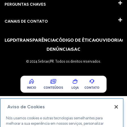
PERGUNTAS CHAVES​
CANAIS DE CONTATO
LGPD
TRANSPARÊNCIA
CÓDIGO DE ÉTICA
OUVIDORIA
DENÚNCIA
SAC
© 2024 Sebrae/PR. Todos os direitos reservados.
INICIO
CONTEÚDOS
LOJA
CONTATO
Aviso de Cookies
Nós usamos cookies e outras tecnologias semelhantes para
melhorar a sua experiência em nossos serviços, personalizar