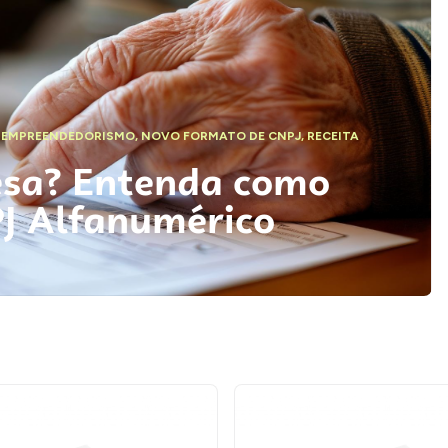
,
EMPREENDEDORISMO
,
NOVO FORMATO DE CNPJ
,
RECEITA
esa? Entenda como
PJ Alfanumérico