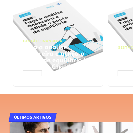
GESTÃO FINANCEIRA
Faça a análise
GESTÃO
financeira e atinja o
Faça
ponto de equilíbrio |
seu 
Prompts ChatGPT
Cha
ACESSAR
ACESS
ÚLTIMOS ARTIGOS