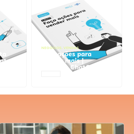
NEGÓCIOS
,
VENDAS
ta
Faça ações para
pts
vender mais |
Prompts ChatGPT
ACESSAR