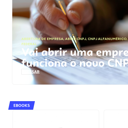
ABERTURA DE EMPRESA
,
ABRIR CNPJ
,
CNPJ ALFANUMÉRICO
FEDERAL
Vai abrir uma empr
funciona o novo CN
ACESSAR
EBOOKS