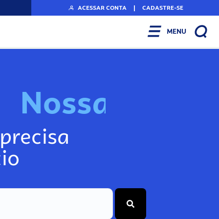
ACESSAR CONTA
|
CADASTRE-SE
MENU
N
o
s
s
a
s
F
e
r
r
precisa
io