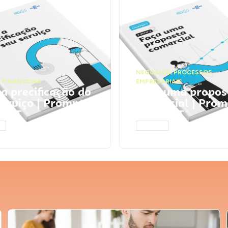
NEGÓCIOS
,
PROCESSOS
 FINANCEIRA
EMPRESARIAIS
 a precificação do
Faça uma propos
serviço | Prompts
comercial | Prom
tGPT
ChatGPT
AR
ACESSAR