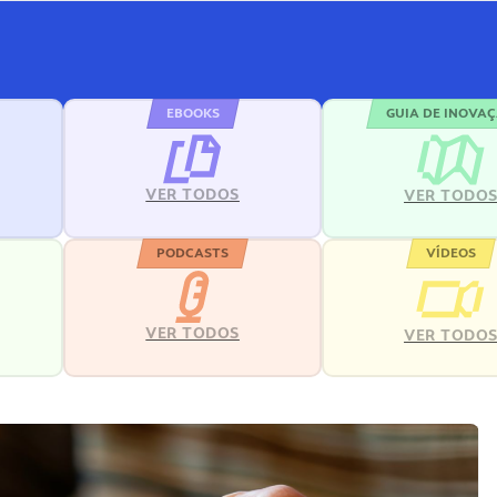
EBOOKS
GUIA DE INOVA
VER TODOS
VER TODO
PODCASTS
VÍDEOS
VER TODOS
VER TODO