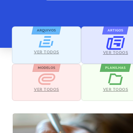
ARQUIVOS
ARTIGOS
VER TODOS
VER TODOS
MODELOS
PLANILHAS
VER TODOS
VER TODOS