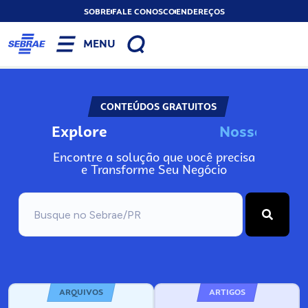
SOBRE
FALE CONOSCO
ENDEREÇOS
MENU
CONTEÚDOS GRATUITOS
Explore
N
o
s
s
o
s
I
n
f
o
Encontre a solução que você precisa
e Transforme Seu Negócio
ARQUIVOS
ARTIGOS