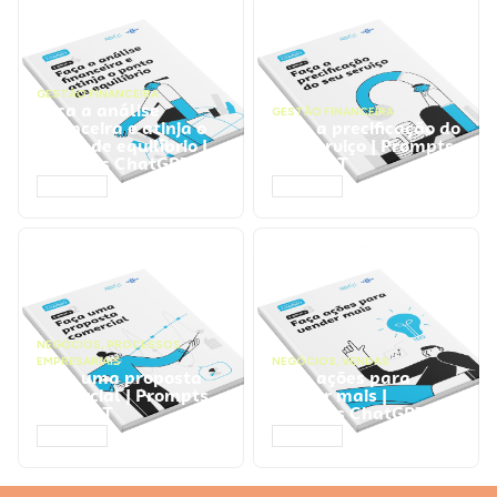
GESTÃO FINANCEIRA
Faça a análise
GESTÃO FINANCEIRA
financeira e atinja o
Faça a precificação do
ponto de equilíbrio |
seu serviço | Prompts
Prompts ChatGPT
ChatGPT
ACESSAR
ACESSAR
NEGÓCIOS
,
PROCESSOS
EMPRESARIAIS
NEGÓCIOS
,
VENDAS
Faça uma proposta
Faça ações para
comercial | Prompts
vender mais |
ChatGPT
Prompts ChatGPT
ACESSAR
ACESSAR