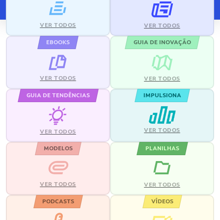
VER TODOS
VER TODOS
EBOOKS
GUIA DE INOVAÇÃO
VER TODOS
VER TODOS
GUIA DE TENDÊNCIAS
IMPULSIONA
VER TODOS
VER TODOS
MODELOS
PLANILHAS
VER TODOS
VER TODOS
PODCASTS
VÍDEOS