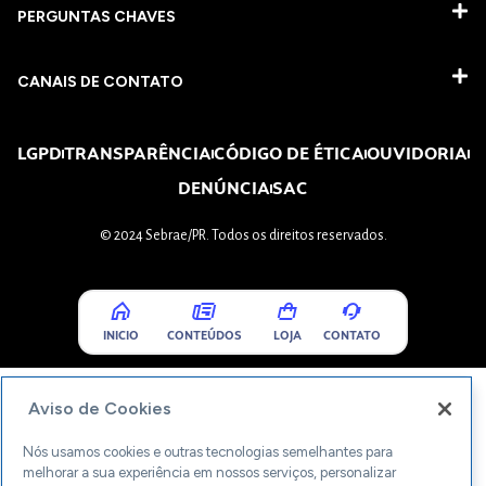
PERGUNTAS CHAVES​
CANAIS DE CONTATO
LGPD
TRANSPARÊNCIA
CÓDIGO DE ÉTICA
OUVIDORIA
DENÚNCIA
SAC
© 2024 Sebrae/PR. Todos os direitos reservados.
INICIO
CONTEÚDOS
LOJA
CONTATO
Aviso de Cookies
Nós usamos cookies e outras tecnologias semelhantes para
melhorar a sua experiência em nossos serviços, personalizar