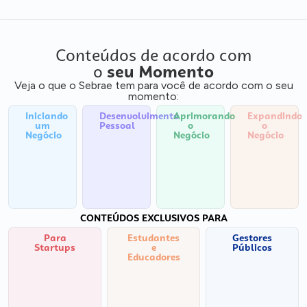
Conteúdos de acordo com
o
seu Momento
Veja o que o Sebrae tem para você de acordo com o seu
momento:
Iniciando
Desenvolvimento
Aprimorando
Expandindo
um
Pessoal
o
o
Negócio
Negócio
Negócio
CONTEÚDOS EXCLUSIVOS PARA
Para
Estudantes
Gestores
Startups
e
Públicos
Educadores