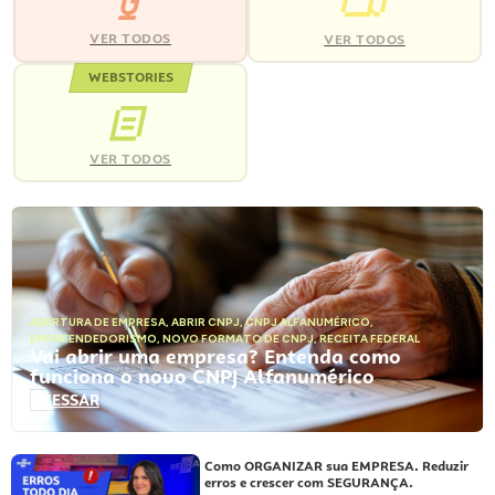
VER TODOS
VER TODOS
WEBSTORIES
VER TODOS
ABERTURA DE EMPRESA
,
ABRIR CNPJ
,
CNPJ ALFANUMÉRICO
,
EMPREENDEDORISMO
,
NOVO FORMATO DE CNPJ
,
RECEITA FEDERAL
Vai abrir uma empresa? Entenda como
funciona o novo CNPJ Alfanumérico
ACESSAR
Como ORGANIZAR sua EMPRESA. Reduzir
erros e crescer com SEGURANÇA.