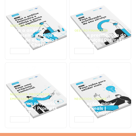
GESTÃO FINANCEIRA
Faça a análise
GESTÃO FINANCEIRA
financeira e atinja o
Faça a precificação do
ponto de equilíbrio |
seu serviço | Prompts
Prompts ChatGPT
ChatGPT
ACESSAR
ACESSAR
NEGÓCIOS
,
PROCESSOS
EMPRESARIAIS
NEGÓCIOS
,
VENDAS
Faça uma proposta
Faça ações para
comercial | Prompts
vender mais |
ChatGPT
Prompts ChatGPT
ACESSAR
ACESSAR