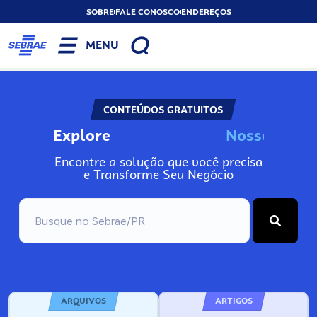
SOBRE
FALE CONOSCO
ENDEREÇOS
MENU
CONTEÚDOS GRATUITOS
Explore
N
o
s
s
o
s
I
n
Encontre a solução que você precisa
e Transforme Seu Negócio
ARQUIVOS
ARTIGOS