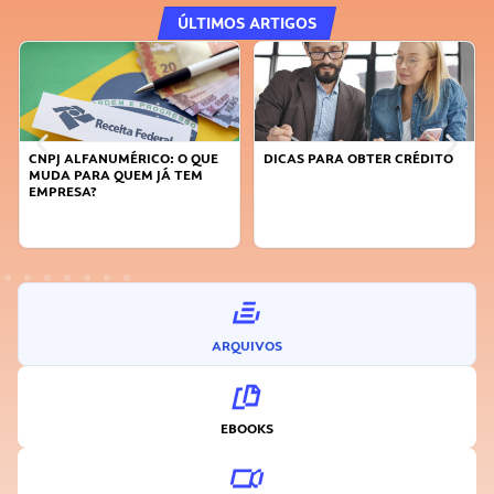
ÚLTIMOS ARTIGOS
CNPJ ALFANUMÉRICO: O QUE
DICAS PARA OBTER CRÉDITO
FAÇA
MUDA PARA QUEM JÁ TEM
SUST
EMPRESA?
INO
ARQUIVOS
EBOOKS