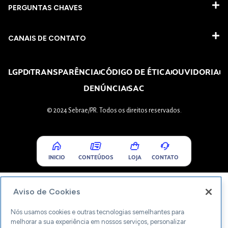
PERGUNTAS CHAVES​
CANAIS DE CONTATO
LGPD
TRANSPARÊNCIA
CÓDIGO DE ÉTICA
OUVIDORIA
DENÚNCIA
SAC
© 2024 Sebrae/PR. Todos os direitos reservados.
INICIO
CONTEÚDOS
LOJA
CONTATO
Aviso de Cookies
Nós usamos cookies e outras tecnologias semelhantes para
melhorar a sua experiência em nossos serviços, personalizar