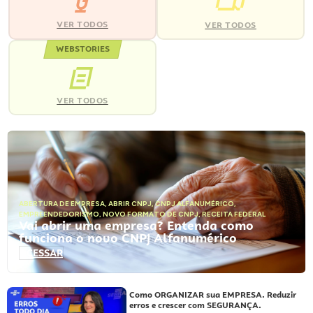
VER TODOS
VER TODOS
WEBSTORIES
VER TODOS
ABERTURA DE EMPRESA
,
ABRIR CNPJ
,
CNPJ ALFANUMÉRICO
,
EMPREENDEDORISMO
,
NOVO FORMATO DE CNPJ
,
RECEITA FEDERAL
Vai abrir uma empresa? Entenda como
funciona o novo CNPJ Alfanumérico
ACESSAR
Como ORGANIZAR sua EMPRESA. Reduzir
erros e crescer com SEGURANÇA.