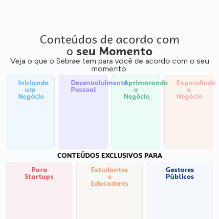
Conteúdos de acordo com
o
seu Momento
Veja o que o Sebrae tem para você de acordo com o seu
momento:
Iniciando
Desenvolvimento
Aprimorando
Expandindo
um
Pessoal
o
o
Negócio
Negócio
Negócio
CONTEÚDOS EXCLUSIVOS PARA
Para
Estudantes
Gestores
Startups
e
Públicos
Educadores