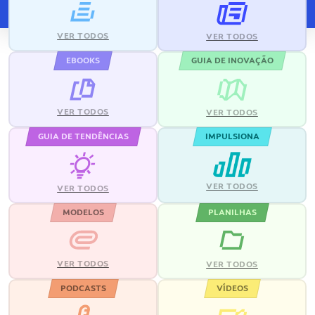
VER TODOS
VER TODOS
EBOOKS
GUIA DE INOVAÇÃO
VER TODOS
VER TODOS
GUIA DE TENDÊNCIAS
IMPULSIONA
VER TODOS
VER TODOS
MODELOS
PLANILHAS
VER TODOS
VER TODOS
PODCASTS
VÍDEOS