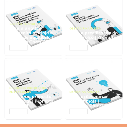
GESTÃO FINANCEIRA
Faça a análise
GESTÃO FINANCEIRA
financeira e atinja o
Faça a precificação do
ponto de equilíbrio |
seu serviço | Prompts
Prompts ChatGPT
ChatGPT
ACESSAR
ACESSAR
NEGÓCIOS
,
PROCESSOS
EMPRESARIAIS
NEGÓCIOS
,
VENDAS
Faça uma proposta
Faça ações para
comercial | Prompts
vender mais |
ChatGPT
Prompts ChatGPT
ACESSAR
ACESSAR