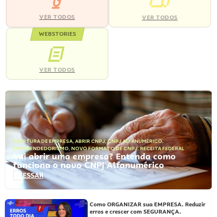
VER TODOS
VER TODOS
WEBSTORIES
VER TODOS
ABERTURA DE EMPRESA
,
ABRIR CNPJ
,
CNPJ ALFANUMÉRICO
,
EMPREENDEDORISMO
,
NOVO FORMATO DE CNPJ
,
RECEITA FEDERAL
Vai abrir uma empresa? Entenda como
funciona o novo CNPJ Alfanumérico
ACESSAR
Como ORGANIZAR sua EMPRESA. Reduzir
erros e crescer com SEGURANÇA.