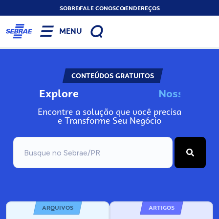
SOBRE
FALE CONOSCO
ENDEREÇOS
MENU
CONTEÚDOS GRATUITOS
Explore
N
o
s
s
o
s
W
e
Encontre a solução que você precisa
e Transforme Seu Negócio
ARQUIVOS
ARTIGOS