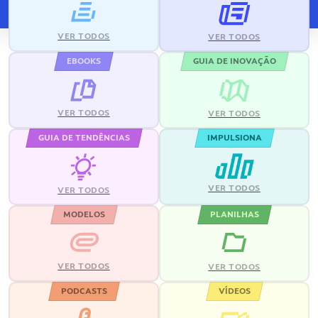
VER TODOS
VER TODOS
EBOOKS
GUIA DE INOVAÇÃO
VER TODOS
VER TODOS
GUIA DE TENDÊNCIAS
IMPULSIONA
VER TODOS
VER TODOS
MODELOS
PLANILHAS
VER TODOS
VER TODOS
PODCASTS
VÍDEOS