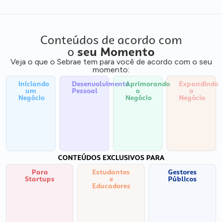
Conteúdos de acordo com
o
seu Momento
Veja o que o Sebrae tem para você de acordo com o seu
momento:
Iniciando
Desenvolvimento
Aprimorando
Expandindo
um
Pessoal
o
o
Negócio
Negócio
Negócio
CONTEÚDOS EXCLUSIVOS PARA
Para
Estudantes
Gestores
Startups
e
Públicos
Educadores