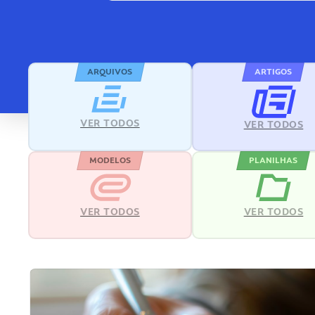
ARQUIVOS
ARTIGOS
VER TODOS
VER TODOS
MODELOS
PLANILHAS
VER TODOS
VER TODOS