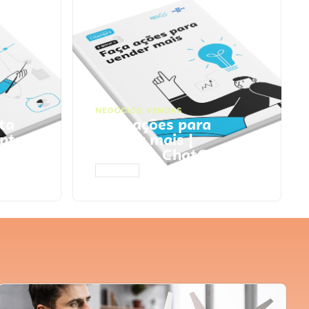
NEGÓCIOS
,
VENDAS
ta
Faça ações para
pts
vender mais |
Prompts ChatGPT
ACESSAR