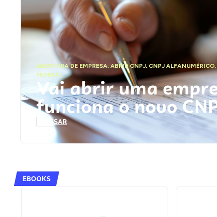
ABERTURA DE EMPRESA
,
ABRIR CNPJ
,
CNPJ ALFANUMÉRICO
FEDERAL
Vai abrir uma empr
funciona o novo CN
ACESSAR
EBOOKS