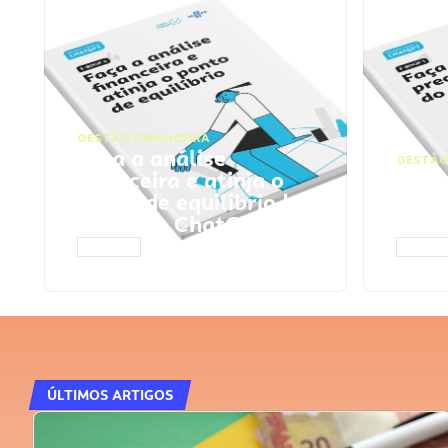
GESTÃO FINANCEIRA
Faça a análise
GESTÃO
financeira e atinja o
Faça
ponto de equilíbrio |
seu 
Prompts ChatGPT
Cha
ACESSAR
ACESS
ÚLTIMOS ARTIGOS