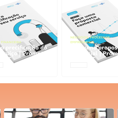
NEGÓCIOS
,
PROCESSOS
 FINANCEIRA
EMPRESARIAIS
 a precificação do
Faça uma propos
serviço | Prompts
comercial | Prom
tGPT
ChatGPT
AR
ACESSAR