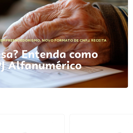
,
EMPREENDEDORISMO
,
NOVO FORMATO DE CNPJ
,
RECEITA
esa? Entenda como
PJ Alfanumérico