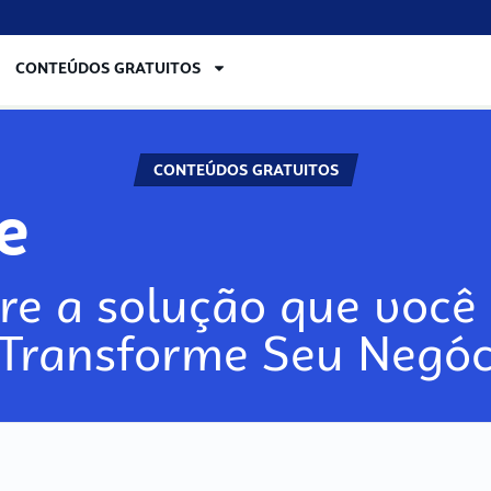
CONTEÚDOS GRATUITOS
CONTEÚDOS GRATUITOS
lore
re a solução que você 
 Transforme Seu Negóc