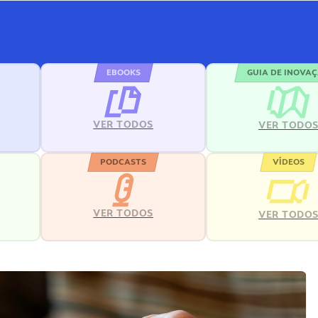
EBOOKS
GUIA DE INOVA
VER TODOS
VER TODO
PODCASTS
VÍDEOS
VER TODOS
VER TODO