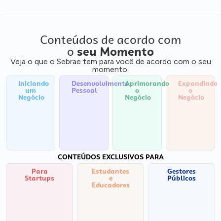
Conteúdos de acordo com
o
seu Momento
Veja o que o Sebrae tem para você de acordo com o seu
momento:
Iniciando
Desenvolvimento
Aprimorando
Expandindo
um
Pessoal
o
o
Negócio
Negócio
Negócio
CONTEÚDOS EXCLUSIVOS PARA
Para
Estudantes
Gestores
Startups
e
Públicos
Educadores