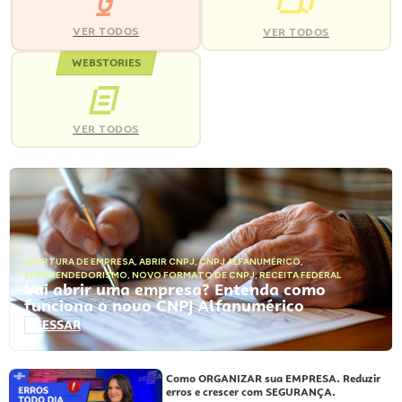
VER TODOS
VER TODOS
WEBSTORIES
VER TODOS
ABERTURA DE EMPRESA
,
ABRIR CNPJ
,
CNPJ ALFANUMÉRICO
,
EMPREENDEDORISMO
,
NOVO FORMATO DE CNPJ
,
RECEITA FEDERAL
Vai abrir uma empresa? Entenda como
funciona o novo CNPJ Alfanumérico
ACESSAR
Como ORGANIZAR sua EMPRESA. Reduzir
erros e crescer com SEGURANÇA.