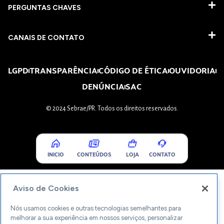
PERGUNTAS CHAVES​
CANAIS DE CONTATO
LGPD
TRANSPARÊNCIA
CÓDIGO DE ÉTICA
OUVIDORIA
DENÚNCIA
SAC
© 2024 Sebrae/PR. Todos os direitos reservados.
INICIO
CONTEÚDOS
LOJA
CONTATO
Aviso de Cookies
Nós usamos cookies e outras tecnologias semelhantes para
melhorar a sua experiência em nossos serviços, personalizar