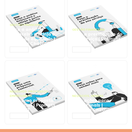
GESTÃO FINANCEIRA
Faça a análise
GESTÃO FINANCEIRA
financeira e atinja o
Faça a precificação do
ponto de equilíbrio |
seu serviço | Prompts
Prompts ChatGPT
ChatGPT
ACESSAR
ACESSAR
NEGÓCIOS
,
PROCESSOS
EMPRESARIAIS
NEGÓCIOS
,
VENDAS
Faça uma proposta
Faça ações para
comercial | Prompts
vender mais |
ChatGPT
Prompts ChatGPT
ACESSAR
ACESSAR