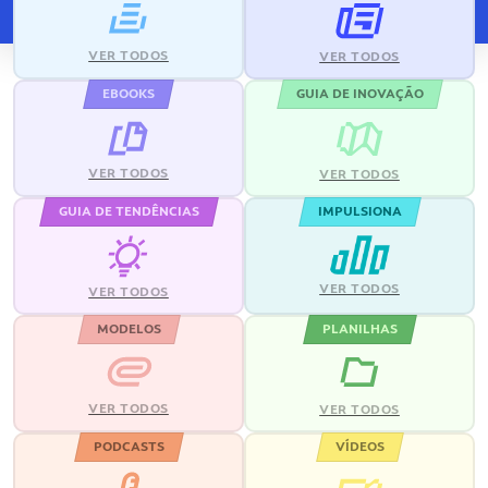
VER TODOS
VER TODOS
EBOOKS
GUIA DE INOVAÇÃO
VER TODOS
VER TODOS
GUIA DE TENDÊNCIAS
IMPULSIONA
VER TODOS
VER TODOS
MODELOS
PLANILHAS
VER TODOS
VER TODOS
PODCASTS
VÍDEOS