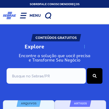
SOBRE
FALE CONOSCO
ENDEREÇOS
MENU
CONTEÚDOS GRATUITOS
Explore
N
o
s
s
o
s
A
Encontre a solução que você precisa
e Transforme Seu Negócio
ARQUIVOS
ARTIGOS