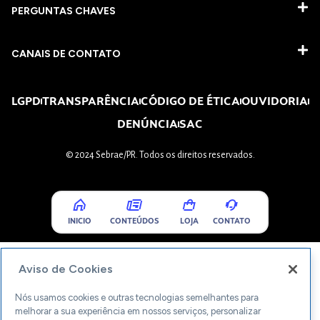
PERGUNTAS CHAVES​
CANAIS DE CONTATO
LGPD
TRANSPARÊNCIA
CÓDIGO DE ÉTICA
OUVIDORIA
DENÚNCIA
SAC
© 2024 Sebrae/PR. Todos os direitos reservados.
INICIO
CONTEÚDOS
LOJA
CONTATO
Aviso de Cookies
Nós usamos cookies e outras tecnologias semelhantes para
melhorar a sua experiência em nossos serviços, personalizar