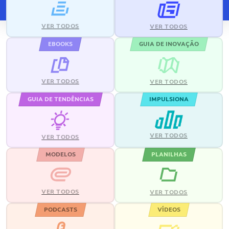
VER TODOS
VER TODOS
EBOOKS
GUIA DE INOVAÇÃO
VER TODOS
VER TODOS
GUIA DE TENDÊNCIAS
IMPULSIONA
VER TODOS
VER TODOS
MODELOS
PLANILHAS
VER TODOS
VER TODOS
PODCASTS
VÍDEOS