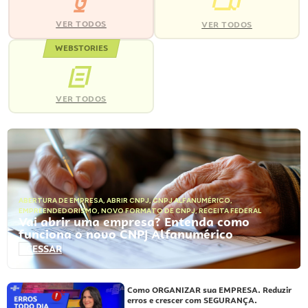
VER TODOS
VER TODOS
WEBSTORIES
VER TODOS
ABERTURA DE EMPRESA
,
ABRIR CNPJ
,
CNPJ ALFANUMÉRICO
,
EMPREENDEDORISMO
,
NOVO FORMATO DE CNPJ
,
RECEITA FEDERAL
Vai abrir uma empresa? Entenda como
funciona o novo CNPJ Alfanumérico
ACESSAR
Como ORGANIZAR sua EMPRESA. Reduzir
erros e crescer com SEGURANÇA.