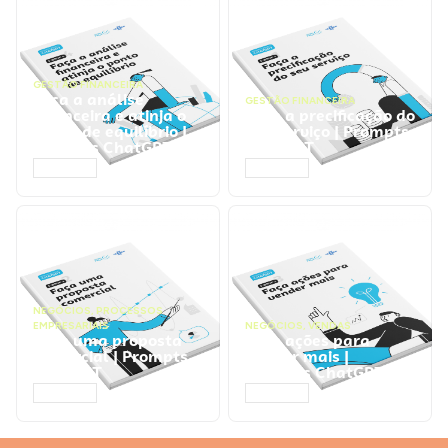
GESTÃO FINANCEIRA
Faça a análise
GESTÃO FINANCEIRA
financeira e atinja o
Faça a precificação do
ponto de equilíbrio |
seu serviço | Prompts
Prompts ChatGPT
ChatGPT
ACESSAR
ACESSAR
NEGÓCIOS
,
PROCESSOS
EMPRESARIAIS
NEGÓCIOS
,
VENDAS
Faça uma proposta
Faça ações para
comercial | Prompts
vender mais |
ChatGPT
Prompts ChatGPT
ACESSAR
ACESSAR