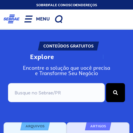
SOBRE
FALE CONOSCO
ENDEREÇOS
MENU
CONTEÚDOS GRATUITOS
Explore
N
o
s
s
o
s
A
Encontre a solução que você precisa
e Transforme Seu Negócio
ARQUIVOS
ARTIGOS