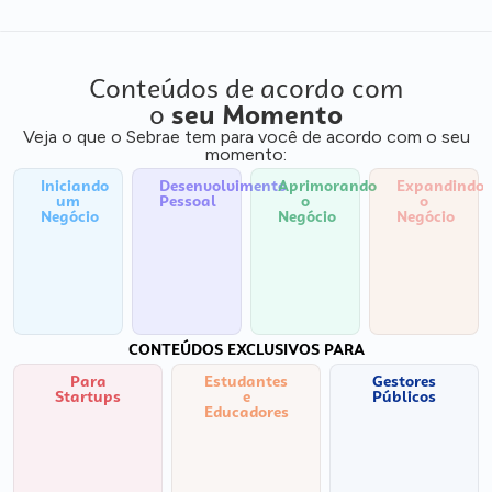
Conteúdos de acordo com
o
seu Momento
Veja o que o Sebrae tem para você de acordo com o seu
momento:
Iniciando
Desenvolvimento
Aprimorando
Expandindo
um
Pessoal
o
o
Negócio
Negócio
Negócio
CONTEÚDOS EXCLUSIVOS PARA
Para
Estudantes
Gestores
Startups
e
Públicos
Educadores