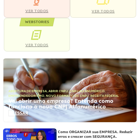
VER TODOS
VER TODOS
WEBSTORIES
VER TODOS
ABERTURA DE EMPRESA
,
ABRIR CNPJ
,
CNPJ ALFANUMÉRICO
,
EMPREENDEDORISMO
,
NOVO FORMATO DE CNPJ
,
RECEITA FEDERAL
Vai abrir uma empresa? Entenda como
funciona o novo CNPJ Alfanumérico
ACESSAR
Como ORGANIZAR sua EMPRESA. Reduzir
erros e crescer com SEGURANÇA.