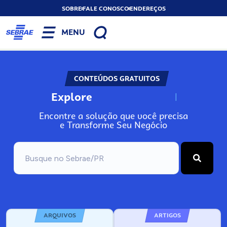
SOBRE
FALE CONOSCO
ENDEREÇOS
MENU
CONTEÚDOS GRATUITOS
Explore
N
o
s
s
o
s
A
Encontre a solução que você precisa
e Transforme Seu Negócio
ARQUIVOS
ARTIGOS