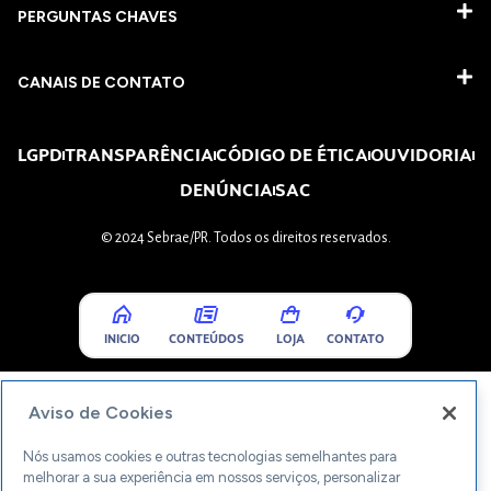
PERGUNTAS CHAVES​
CANAIS DE CONTATO
LGPD
TRANSPARÊNCIA
CÓDIGO DE ÉTICA
OUVIDORIA
DENÚNCIA
SAC
© 2024 Sebrae/PR. Todos os direitos reservados.
INICIO
CONTEÚDOS
LOJA
CONTATO
Aviso de Cookies
Nós usamos cookies e outras tecnologias semelhantes para
melhorar a sua experiência em nossos serviços, personalizar