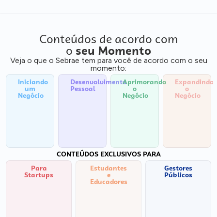
Conteúdos de acordo com
o
seu Momento
Veja o que o Sebrae tem para você de acordo com o seu
momento:
Iniciando
Desenvolvimento
Aprimorando
Expandindo
um
Pessoal
o
o
Negócio
Negócio
Negócio
CONTEÚDOS EXCLUSIVOS PARA
Para
Estudantes
Gestores
Startups
e
Públicos
Educadores