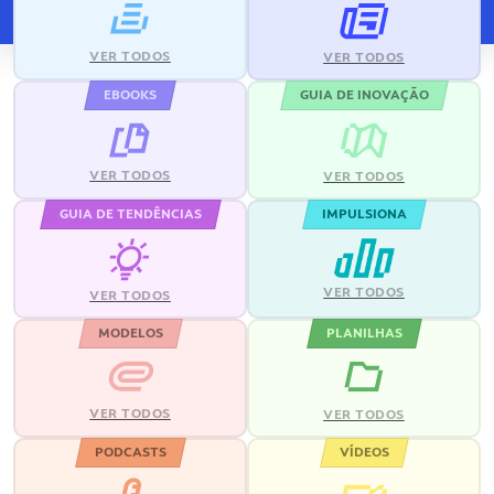
VER TODOS
VER TODOS
EBOOKS
GUIA DE INOVAÇÃO
VER TODOS
VER TODOS
GUIA DE TENDÊNCIAS
IMPULSIONA
VER TODOS
VER TODOS
MODELOS
PLANILHAS
VER TODOS
VER TODOS
PODCASTS
VÍDEOS