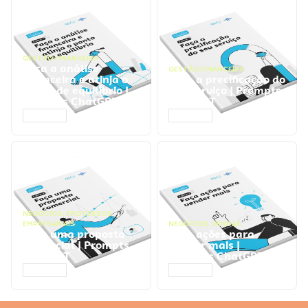
GESTÃO FINANCEIRA
Faça a análise
GESTÃO FINANCEIRA
financeira e atinja o
Faça a precificação do
ponto de equilíbrio |
seu serviço | Prompts
Prompts ChatGPT
ChatGPT
ACESSAR
ACESSAR
NEGÓCIOS
,
PROCESSOS
EMPRESARIAIS
NEGÓCIOS
,
VENDAS
Faça uma proposta
Faça ações para
comercial | Prompts
vender mais |
ChatGPT
Prompts ChatGPT
ACESSAR
ACESSAR