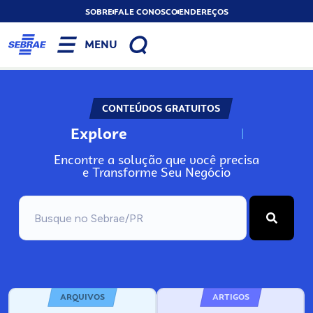
SOBRE
FALE CONOSCO
ENDEREÇOS
MENU
CONTEÚDOS GRATUITOS
Explore
N
o
s
s
o
s
A
Encontre a solução que você precisa
e Transforme Seu Negócio
ARQUIVOS
ARTIGOS