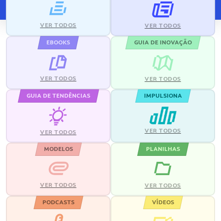
VER TODOS
VER TODOS
EBOOKS
GUIA DE INOVAÇÃO
VER TODOS
VER TODOS
GUIA DE TENDÊNCIAS
IMPULSIONA
VER TODOS
VER TODOS
MODELOS
PLANILHAS
VER TODOS
VER TODOS
PODCASTS
VÍDEOS