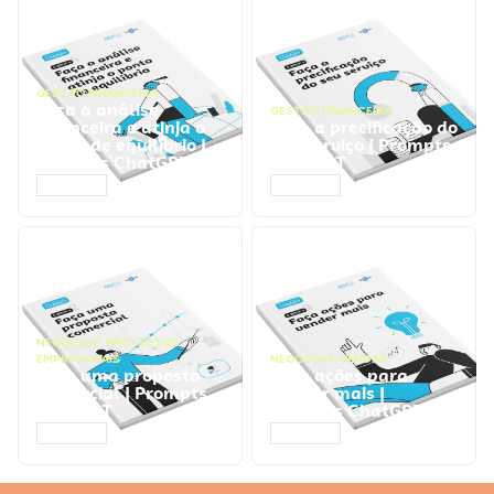
GESTÃO FINANCEIRA
Faça a análise
GESTÃO FINANCEIRA
financeira e atinja o
Faça a precificação do
ponto de equilíbrio |
seu serviço | Prompts
Prompts ChatGPT
ChatGPT
ACESSAR
ACESSAR
NEGÓCIOS
,
PROCESSOS
EMPRESARIAIS
NEGÓCIOS
,
VENDAS
Faça uma proposta
Faça ações para
comercial | Prompts
vender mais |
ChatGPT
Prompts ChatGPT
ACESSAR
ACESSAR