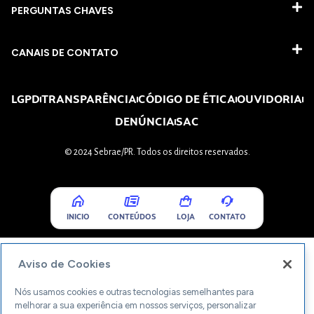
PERGUNTAS CHAVES​
CANAIS DE CONTATO
LGPD
TRANSPARÊNCIA
CÓDIGO DE ÉTICA
OUVIDORIA
DENÚNCIA
SAC
© 2024 Sebrae/PR. Todos os direitos reservados.
INICIO
CONTEÚDOS
LOJA
CONTATO
Aviso de Cookies
Nós usamos cookies e outras tecnologias semelhantes para
melhorar a sua experiência em nossos serviços, personalizar