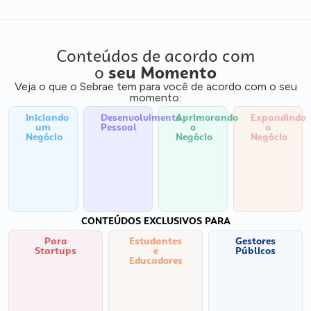
Conteúdos de acordo com
o
seu Momento
Veja o que o Sebrae tem para você de acordo com o seu
momento:
Iniciando
Desenvolvimento
Aprimorando
Expandindo
um
Pessoal
o
o
Negócio
Negócio
Negócio
CONTEÚDOS EXCLUSIVOS PARA
Para
Estudantes
Gestores
Startups
e
Públicos
Educadores