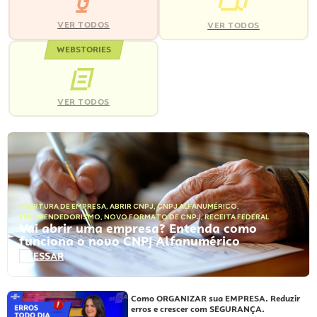
VER TODOS
VER TODOS
WEBSTORIES
VER TODOS
ABERTURA DE EMPRESA
,
ABRIR CNPJ
,
CNPJ ALFANUMÉRICO
,
EMPREENDEDORISMO
,
NOVO FORMATO DE CNPJ
,
RECEITA FEDERAL
Vai abrir uma empresa? Entenda como
funciona o novo CNPJ Alfanumérico
ACESSAR
Como ORGANIZAR sua EMPRESA. Reduzir
erros e crescer com SEGURANÇA.